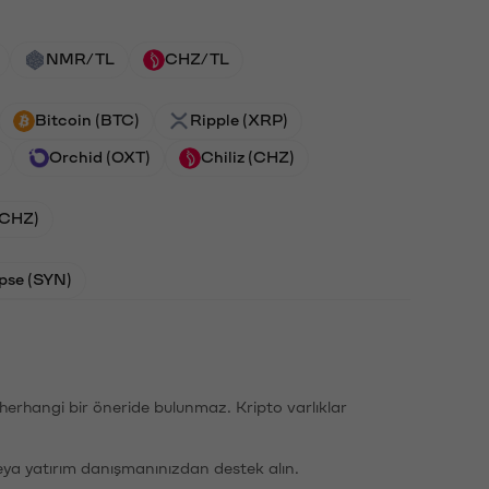
NMR/TL
CHZ/TL
Bitcoin (BTC)
Ripple (XRP)
Orchid (OXT)
Chiliz (CHZ)
 (CHZ)
pse (SYN)
li herhangi bir öneride bulunmaz. Kripto varlıklar
eya yatırım danışmanınızdan destek alın.