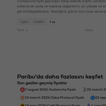
Compound fiyat geçmişini takip ederek kripto varlıklar
kullanarak açılış ve kapanış değerlerini, en yüksek ve e
görüntüleyebilirsiniz. Seçtiğiniz günün kuru baz alınarak
1 gün
1 hafta
1 ay
Tarih
Açılış
Paribu'da daha fazlasını keşfet
Son gezilen geçmiş fiyatlar
7 august 2026 Avalanche fiyatı
22 march 20
10 march 2026 Odos Protocol fiyatı
22 sep
10 may 2026 CoW Protocol fiyatı
1 june 2