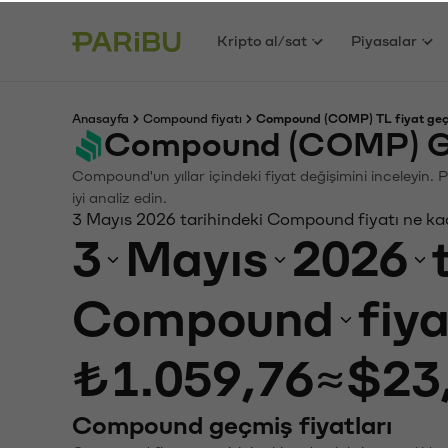
Kripto al/sat
Piyasalar
Anasayfa
Compound fiyatı
Compound (COMP) TL fiyat geç
Compound (COMP) Ge
Compound'un yıllar içindeki fiyat değişimini inceleyin.
iyi analiz edin.
3 Mayıs 2026 tarihindeki Compound fiyatı ne ka
3
Mayıs
2026
Compound
fiy
₺1.059,76
≈
$23
Compound geçmiş fiyatları