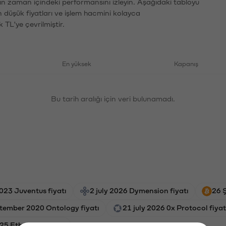
ın zaman içindeki performansını izleyin. Aşağıdaki tabloyu
n düşük fiyatları ve işlem hacmini kolayca
 TL'ye çevrilmiştir.
En yüksek
Kapanış
Bu tarih aralığı için veri bulunamadı.
23 Juventus fiyatı
2 july 2026 Dymension fiyatı
26 
tember 2020 Ontology fiyatı
21 july 2026 0x Protocol fiyat
025 Ethereum fiyatı