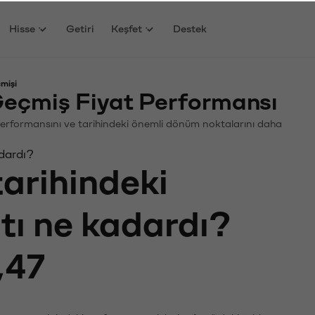
Hisse
Getiri
Keşfet
Destek
mişi
çmiş Fiyat Performansı
 Performansını ve tarihindeki önemli dönüm noktalarını daha
dardı?
tarihindeki
atı ne kadardı?
,47