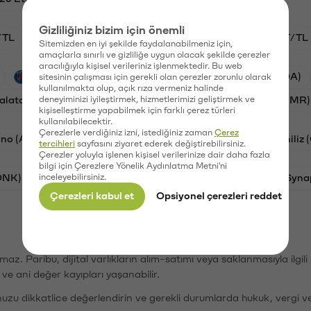
Gizliliğiniz bizim için önemli
/TL
HYPE/TL
GAL/TL
BTC/TL
OXT/TL
Sitemizden en iyi şekilde faydalanabilmeniz için,
amaçlarla sınırlı ve gizliliğe uygun olacak şekilde çerezler
aracılığıyla kişisel verileriniz işlenmektedir. Bu web
PSG (PSG)
Waves (WAVES)
Cardano (ADA)
sitesinin çalışması için gerekli olan çerezler zorunlu olarak
kullanılmakta olup, açık rıza vermeniz halinde
alatasaray (GAL)
deneyiminizi iyileştirmek, hizmetlerimizi geliştirmek ve
Ethereum (ETH)
Numeraire (NMR)
kişiselleştirme yapabilmek için farklı çerez türleri
kullanılabilecektir.
Çerezlerle verdiğiniz izni, istediğiniz zaman
Çerez
no (ADA)
Dogecoin (DOGE)
Bat (BAT)
Chiliz
tercihleri
sayfasını ziyaret ederek değiştirebilirsiniz.
Çerezler yoluyla işlenen kişisel verilerinize dair daha fazla
bilgi için Çerezlere Yönelik Aydınlatma Metni'ni
ONK)
inceleyebilirsiniz.
Ethereum (ETH)
Avalanche (AVAX)
Syna
Çerezleri kabul et
Opsiyonel çerezleri reddet
şımaz. Paribu, dijital varlıkların alım-satımı veya saklanmasıyla ilgi
r ve ani değer kayıpları yaşanabilir.
nuzu dikkatlice değerlendirin ve gerekli durumlarda hukuk, vergi v