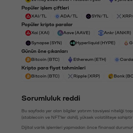
Popüler işlem çiftleri
XAI/TL
ADA/TL
SYN/TL
XRP
Popüler kripto paralar
Xai (XAI)
Aave (AAVE)
Ankr (ANKR)
Synapse (SYN)
Hyperliquid (HYPE)
G
Günün öne çıkanları
Bitcoin (BTC)
Ethereum (ETH)
Carda
Kripto para fiyat tahminleri
Bitcoin (BTC)
Ripple (XRP)
Bonk (B
Sorumluluk reddi
Bu sayfada yer alan bilgiler yatırım tavsiyesi niteliği ta
(stablecoin ve NFT'ler dahil), yüksek volatiliteye sahipti
Dijital varlık işlemleri yapmadan önce finansal durumu