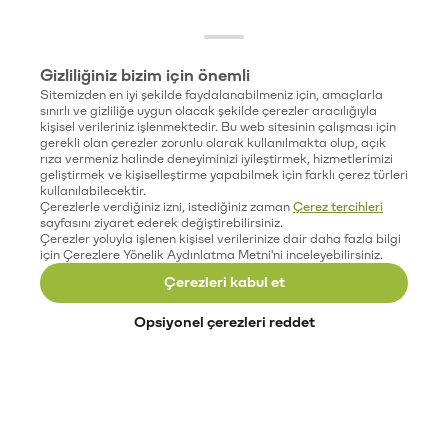
Gizliliğiniz bizim için önemli
Sitemizden en iyi şekilde faydalanabilmeniz için, amaçlarla
sınırlı ve gizliliğe uygun olacak şekilde çerezler aracılığıyla
kişisel verileriniz işlenmektedir. Bu web sitesinin çalışması için
gerekli olan çerezler zorunlu olarak kullanılmakta olup, açık
rıza vermeniz halinde deneyiminizi iyileştirmek, hizmetlerimizi
geliştirmek ve kişiselleştirme yapabilmek için farklı çerez türleri
kullanılabilecektir.
Çerezlerle verdiğiniz izni, istediğiniz zaman
Çerez tercihleri
sayfasını ziyaret ederek değiştirebilirsiniz.
Çerezler yoluyla işlenen kişisel verilerinize dair daha fazla bilgi
için Çerezlere Yönelik Aydınlatma Metni'ni inceleyebilirsiniz.
Çerezleri kabul et
Opsiyonel çerezleri reddet