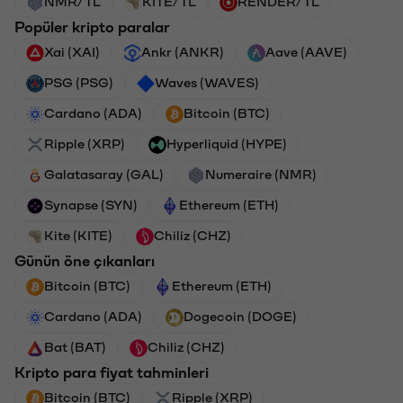
NMR/TL
KITE/TL
RENDER/TL
Popüler kripto paralar
Xai (XAI)
Ankr (ANKR)
Aave (AAVE)
PSG (PSG)
Waves (WAVES)
Cardano (ADA)
Bitcoin (BTC)
Ripple (XRP)
Hyperliquid (HYPE)
Galatasaray (GAL)
Numeraire (NMR)
Synapse (SYN)
Ethereum (ETH)
Kite (KITE)
Chiliz (CHZ)
Günün öne çıkanları
Bitcoin (BTC)
Ethereum (ETH)
Cardano (ADA)
Dogecoin (DOGE)
Bat (BAT)
Chiliz (CHZ)
Kripto para fiyat tahminleri
Bitcoin (BTC)
Ripple (XRP)