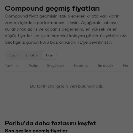
Compound geçmiş fiyatları
Compound fiyat geçmişini takip ederek kripto varlıkların
zaman içindeki performansını izleyin. Aşağıdaki tabloyu
kullanarak açılış ve kapanış değerlerini, en yüksek ve en
düşük fiyatları ve işlem hacmini kolayca görüntüleyebilirsiniz.
Seçtiğiniz günün kuru baz alınarak TL'ye çevrilmiştir.
1 gün
1 hafta
1 ay
Tarih
Açılış
En yüksek
Kapanış
En düşük
Haci
Bu tarih aralığı için veri bulunamadı.
Paribu'da daha fazlasını keşfet
Son gezilen geçmiş fiyatlar