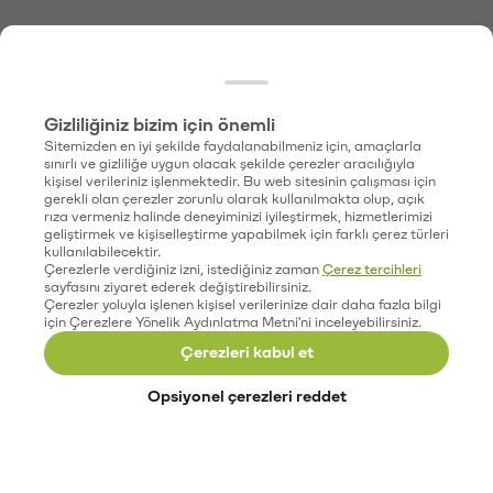
Gizliliğiniz bizim için önemli
Sitemizden en iyi şekilde faydalanabilmeniz için, amaçlarla
sınırlı ve gizliliğe uygun olacak şekilde çerezler aracılığıyla
kişisel verileriniz işlenmektedir. Bu web sitesinin çalışması için
gerekli olan çerezler zorunlu olarak kullanılmakta olup, açık
rıza vermeniz halinde deneyiminizi iyileştirmek, hizmetlerimizi
geliştirmek ve kişiselleştirme yapabilmek için farklı çerez türleri
kullanılabilecektir.
Çerezlerle verdiğiniz izni, istediğiniz zaman
Çerez tercihleri
sayfasını ziyaret ederek değiştirebilirsiniz.
Çerezler yoluyla işlenen kişisel verilerinize dair daha fazla bilgi
için Çerezlere Yönelik Aydınlatma Metni'ni inceleyebilirsiniz.
Çerezleri kabul et
Opsiyonel çerezleri reddet