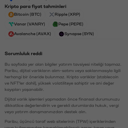
Kripto para fiyat tahminleri
Bitcoin (BTC)
Ripple (XRP)
Vanar (VANRY)
Pepe (PEPE)
Avalanche (AVAX)
Synapse (SYN)
Sorumluluk reddi
Bu sayfada yer alan bilgiler yatırım tavsiyesi niteliği taşımaz.
Paribu, dijital varlıkların alım-satımı veya saklanmasıyla ilgili
herhangi bir öneride bulunmaz. Kripto varlıklar (stablecoin
ve NFT'ler dahil), yüksek volatiliteye sahiptir ve ani değer
kayıpları yaşanabilir.
Dijital varlık işlemleri yapmadan önce finansal durumunuzu
dikkatlice değerlendirin ve gerekli durumlarda hukuk, vergi
veya yatırım danışmanınızdan destek alın.
Paribu, üçüncü taraf web sitelerinin (TPW) içeriklerinden
veya kullanımından kaynaklanabilecek zarar, kayıp veya