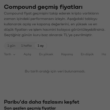
Compound geçmiş fiyatları
Compound fiyat geçmişini takip ederek kripto varlıkların
zaman içindeki performansını izleyin. Aşağıdaki tabloyu
kullanarak açılış ve kapanış değerlerini, en yüksek ve en
düşük fiyatları ve işlem hacmini kolayca görüntüleyebilirsiniz.
Seçtiğiniz günün kuru baz alınarak TL'ye çevrilmiştir.
1 gün
1 hafta
1 ay
Tarih
Açılış
En yüksek
Kapanış
En düşük
Haci
Bu tarih aralığı için veri bulunamadı.
Paribu'da daha fazlasını keşfet
Son gezilen geçmiş fiyatlar