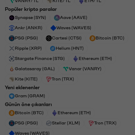
VANRY/TL
KITE/TL
ETH/TL
Popüler kripto paralar
Synapse (SYN)
Aave (AAVE)
Ankr (ANKR)
Waves (WAVES)
PSG (PSG)
Cartesi (CTSI)
Bitcoin (BTC)
Ripple (XRP)
Helium (HNT)
Stargate Finance (STG)
Ethereum (ETH)
Galatasaray (GAL)
Vanar (VANRY)
Kite (KITE)
Tron (TRX)
Yeni eklenenler
Gram (GRAM)
Günün öne çıkanları
Bitcoin (BTC)
Ethereum (ETH)
PSG (PSG)
Stellar (XLM)
Tron (TRX)
Waves (WAVES)