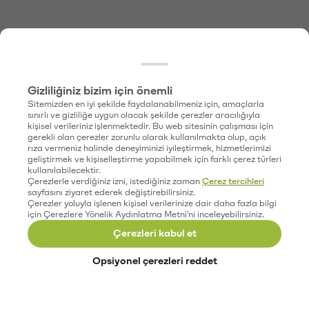
Gizliliğiniz bizim için önemli
Sitemizden en iyi şekilde faydalanabilmeniz için, amaçlarla
sınırlı ve gizliliğe uygun olacak şekilde çerezler aracılığıyla
kişisel verileriniz işlenmektedir. Bu web sitesinin çalışması için
gerekli olan çerezler zorunlu olarak kullanılmakta olup, açık
rıza vermeniz halinde deneyiminizi iyileştirmek, hizmetlerimizi
geliştirmek ve kişiselleştirme yapabilmek için farklı çerez türleri
kullanılabilecektir.
Çerezlerle verdiğiniz izni, istediğiniz zaman
Çerez tercihleri
sayfasını ziyaret ederek değiştirebilirsiniz.
Çerezler yoluyla işlenen kişisel verilerinize dair daha fazla bilgi
için Çerezlere Yönelik Aydınlatma Metni'ni inceleyebilirsiniz.
Çerezleri kabul et
Opsiyonel çerezleri reddet