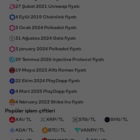
27 Şubat 2021 Uniswap fiyatı
4 Eylül 2019 Chainlink fiyatı
3 Ocak 2024 Polkadot fiyatı
31 Ağustos 2024 Gala fiyatı
3 january 2024 Polkadot fiyatı
29 Temmuz 2026 Injective Protocol fiyatı
19 Mayıs 2023 Alfa Romeo fiyatı
22 Ekim 2024 PlayDapp fiyatı
4 Mart 2025 PlayDapp fiyatı
4 february 2023 Shiba Inu fiyatı
Popüler işlem çiftleri
XAI/TL
XRP/TL
STG/TL
SYN/TL
ADA/TL
BTC/TL
VANRY/TL