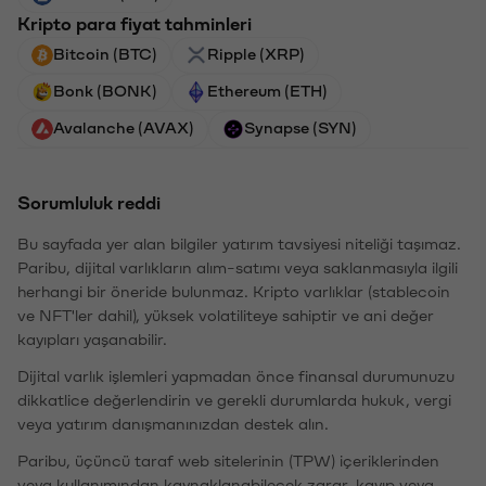
Kripto para fiyat tahminleri
Bitcoin (BTC)
Ripple (XRP)
Bonk (BONK)
Ethereum (ETH)
Avalanche (AVAX)
Synapse (SYN)
Sorumluluk reddi
Bu sayfada yer alan bilgiler yatırım tavsiyesi niteliği taşımaz.
Paribu, dijital varlıkların alım-satımı veya saklanmasıyla ilgili
herhangi bir öneride bulunmaz. Kripto varlıklar (stablecoin
ve NFT'ler dahil), yüksek volatiliteye sahiptir ve ani değer
kayıpları yaşanabilir.
Dijital varlık işlemleri yapmadan önce finansal durumunuzu
dikkatlice değerlendirin ve gerekli durumlarda hukuk, vergi
veya yatırım danışmanınızdan destek alın.
Paribu, üçüncü taraf web sitelerinin (TPW) içeriklerinden
veya kullanımından kaynaklanabilecek zarar, kayıp veya