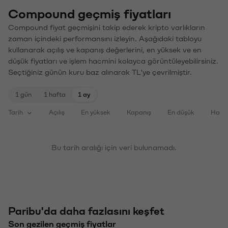
Compound geçmiş fiyatları
Compound fiyat geçmişini takip ederek kripto varlıkların
zaman içindeki performansını izleyin. Aşağıdaki tabloyu
kullanarak açılış ve kapanış değerlerini, en yüksek ve en
düşük fiyatları ve işlem hacmini kolayca görüntüleyebilirsiniz.
Seçtiğiniz günün kuru baz alınarak TL'ye çevrilmiştir.
1 gün
1 hafta
1 ay
Tarih
Açılış
En yüksek
Kapanış
En düşük
Haci
Bu tarih aralığı için veri bulunamadı.
Paribu'da daha fazlasını keşfet
Son gezilen geçmiş fiyatlar