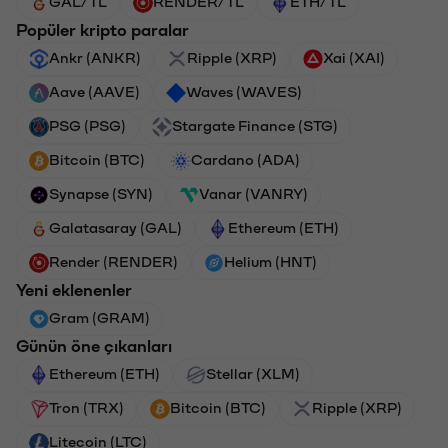
GAL/TL
RENDER/TL
ETH/TL
Popüler kripto paralar
Ankr (ANKR)
Ripple (XRP)
Xai (XAI)
Aave (AAVE)
Waves (WAVES)
PSG (PSG)
Stargate Finance (STG)
Bitcoin (BTC)
Cardano (ADA)
Synapse (SYN)
Vanar (VANRY)
Galatasaray (GAL)
Ethereum (ETH)
Render (RENDER)
Helium (HNT)
Yeni eklenenler
Gram (GRAM)
Günün öne çıkanları
Ethereum (ETH)
Stellar (XLM)
Tron (TRX)
Bitcoin (BTC)
Ripple (XRP)
Litecoin (LTC)