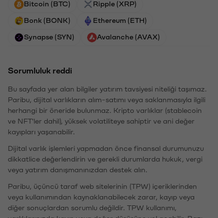
Bitcoin (BTC)
Ripple (XRP)
Bonk (BONK)
Ethereum (ETH)
Synapse (SYN)
Avalanche (AVAX)
Sorumluluk reddi
Bu sayfada yer alan bilgiler yatırım tavsiyesi niteliği taşımaz.
Paribu, dijital varlıkların alım-satımı veya saklanmasıyla ilgili
herhangi bir öneride bulunmaz. Kripto varlıklar (stablecoin
ve NFT'ler dahil), yüksek volatiliteye sahiptir ve ani değer
kayıpları yaşanabilir.
Dijital varlık işlemleri yapmadan önce finansal durumunuzu
dikkatlice değerlendirin ve gerekli durumlarda hukuk, vergi
veya yatırım danışmanınızdan destek alın.
Paribu, üçüncü taraf web sitelerinin (TPW) içeriklerinden
veya kullanımından kaynaklanabilecek zarar, kayıp veya
diğer sonuçlardan sorumlu değildir. TPW kullanımı,
varlıklarınızda kayıp veya değer düşüşüne yol açabilir. Bazı