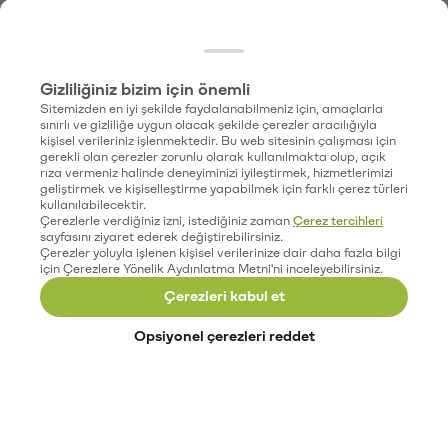
Gizliliğiniz bizim için önemli
Sitemizden en iyi şekilde faydalanabilmeniz için, amaçlarla
sınırlı ve gizliliğe uygun olacak şekilde çerezler aracılığıyla
kişisel verileriniz işlenmektedir. Bu web sitesinin çalışması için
gerekli olan çerezler zorunlu olarak kullanılmakta olup, açık
rıza vermeniz halinde deneyiminizi iyileştirmek, hizmetlerimizi
geliştirmek ve kişiselleştirme yapabilmek için farklı çerez türleri
kullanılabilecektir.
Çerezlerle verdiğiniz izni, istediğiniz zaman
Çerez tercihleri
sayfasını ziyaret ederek değiştirebilirsiniz.
Çerezler yoluyla işlenen kişisel verilerinize dair daha fazla bilgi
için Çerezlere Yönelik Aydınlatma Metni'ni inceleyebilirsiniz.
Çerezleri kabul et
Opsiyonel çerezleri reddet