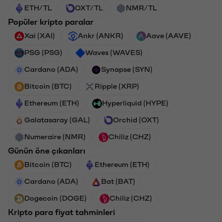
ETH/TL
OXT/TL
NMR/TL
Popüler kripto paralar
Xai (XAI)
Ankr (ANKR)
Aave (AAVE)
PSG (PSG)
Waves (WAVES)
Cardano (ADA)
Synapse (SYN)
Bitcoin (BTC)
Ripple (XRP)
Ethereum (ETH)
Hyperliquid (HYPE)
Galatasaray (GAL)
Orchid (OXT)
Numeraire (NMR)
Chiliz (CHZ)
Günün öne çıkanları
Bitcoin (BTC)
Ethereum (ETH)
Cardano (ADA)
Bat (BAT)
Dogecoin (DOGE)
Chiliz (CHZ)
Kripto para fiyat tahminleri