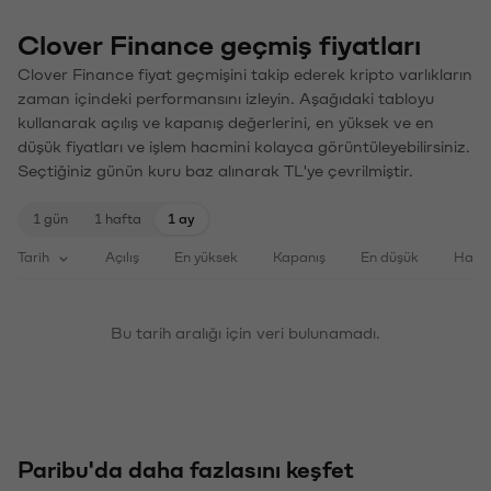
Clover Finance geçmiş fiyatları
Clover Finance fiyat geçmişini takip ederek kripto varlıkların
zaman içindeki performansını izleyin. Aşağıdaki tabloyu
kullanarak açılış ve kapanış değerlerini, en yüksek ve en
düşük fiyatları ve işlem hacmini kolayca görüntüleyebilirsiniz.
Seçtiğiniz günün kuru baz alınarak TL'ye çevrilmiştir.
1 gün
1 hafta
1 ay
Tarih
Açılış
En yüksek
Kapanış
En düşük
Haci
Bu tarih aralığı için veri bulunamadı.
Paribu'da daha fazlasını keşfet