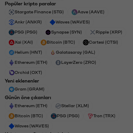
Popüler kripto paralar
Stargate Finance (STG)
Aave (AAVE)
Ankr (ANKR)
Waves (WAVES)
PSG (PSG)
Synapse (SYN)
Ripple (XRP)
Xai (XAI)
Bitcoin (BTC)
Cartesi (CTSI)
Helium (HNT)
Galatasaray (GAL)
Ethereum (ETH)
LayerZero (ZRO)
Orchid (OXT)
Yeni eklenenler
Gram (GRAM)
Günün öne çıkanları
Ethereum (ETH)
Stellar (XLM)
Bitcoin (BTC)
PSG (PSG)
Tron (TRX)
Waves (WAVES)