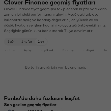
Clover Finance geçmiş fiyatları
Clover Finance fiyat geçmişini takip ederek kripto varlıkların
zaman içindeki performansını izleyin. Aşağıdaki tabloyu
kullanarak açılış ve kapanış değerlerini, en yüksek ve en
düşük fiyatları ve işlem hacmini kolayca görüntüleyebilirsiniz.
Seçtiğiniz günün kuru baz alınarak TL'ye çevrilmiştir.
1 gün
1 hafta
1 ay
Tarih
Açılış
En yüksek
Kapanış
En düşük
Haci
Bu tarih aralığı için veri bulunamadı.
Paribu'da daha fazlasını keşfet
Son gezilen geçmiş fiyatlar