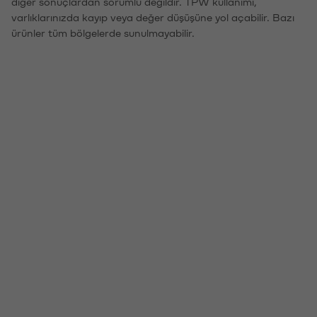
diğer sonuçlardan sorumlu değildir. TPW kullanımı,
varlıklarınızda kayıp veya değer düşüşüne yol açabilir. Bazı
ürünler tüm bölgelerde sunulmayabilir.