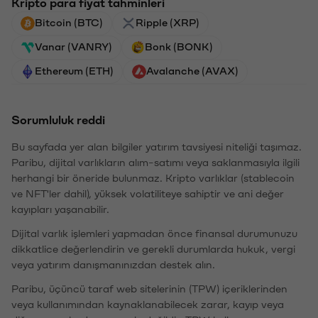
Kripto para fiyat tahminleri
Bitcoin (BTC)
Ripple (XRP)
Vanar (VANRY)
Bonk (BONK)
Ethereum (ETH)
Avalanche (AVAX)
Sorumluluk reddi
Bu sayfada yer alan bilgiler yatırım tavsiyesi niteliği taşımaz.
Paribu, dijital varlıkların alım-satımı veya saklanmasıyla ilgili
herhangi bir öneride bulunmaz. Kripto varlıklar (stablecoin
ve NFT'ler dahil), yüksek volatiliteye sahiptir ve ani değer
kayıpları yaşanabilir.
Dijital varlık işlemleri yapmadan önce finansal durumunuzu
dikkatlice değerlendirin ve gerekli durumlarda hukuk, vergi
veya yatırım danışmanınızdan destek alın.
Paribu, üçüncü taraf web sitelerinin (TPW) içeriklerinden
veya kullanımından kaynaklanabilecek zarar, kayıp veya