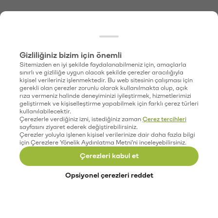
Gizliliğiniz bizim için önemli
Sitemizden en iyi şekilde faydalanabilmeniz için, amaçlarla
sınırlı ve gizliliğe uygun olacak şekilde çerezler aracılığıyla
kişisel verileriniz işlenmektedir. Bu web sitesinin çalışması için
gerekli olan çerezler zorunlu olarak kullanılmakta olup, açık
rıza vermeniz halinde deneyiminizi iyileştirmek, hizmetlerimizi
geliştirmek ve kişiselleştirme yapabilmek için farklı çerez türleri
kullanılabilecektir.
Çerezlerle verdiğiniz izni, istediğiniz zaman
Çerez tercihleri
sayfasını ziyaret ederek değiştirebilirsiniz.
Çerezler yoluyla işlenen kişisel verilerinize dair daha fazla bilgi
için Çerezlere Yönelik Aydınlatma Metni'ni inceleyebilirsiniz.
Çerezleri kabul et
Opsiyonel çerezleri reddet