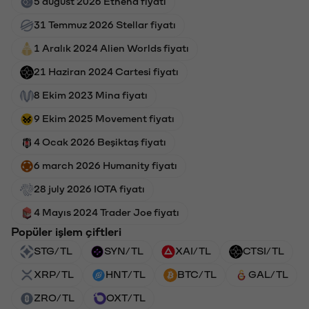
5 august 2026 Ethena fiyatı
31 Temmuz 2026 Stellar fiyatı
1 Aralık 2024 Alien Worlds fiyatı
21 Haziran 2024 Cartesi fiyatı
8 Ekim 2023 Mina fiyatı
9 Ekim 2025 Movement fiyatı
4 Ocak 2026 Beşiktaş fiyatı
6 march 2026 Humanity fiyatı
28 july 2026 IOTA fiyatı
4 Mayıs 2024 Trader Joe fiyatı
Popüler işlem çiftleri
STG/TL
SYN/TL
XAI/TL
CTSI/TL
XRP/TL
HNT/TL
BTC/TL
GAL/TL
ZRO/TL
OXT/TL