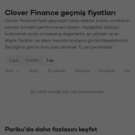
Clover Finance geçmiş fiyatları
Clover Finance fiyat geçmişini takip ederek kripto varlıkların
zaman içindeki performansını izleyin. Aşağıdaki tabloyu
kullanarak açılış ve kapanış değerlerini, en yüksek ve en
düşük fiyatları ve işlem hacmini kolayca görüntüleyebilirsiniz.
Seçtiğiniz günün kuru baz alınarak TL'ye çevrilmiştir.
1 gün
1 hafta
1 ay
Tarih
Açılış
En yüksek
Kapanış
En düşük
Haci
Bu tarih aralığı için veri bulunamadı.
Paribu'da daha fazlasını keşfet