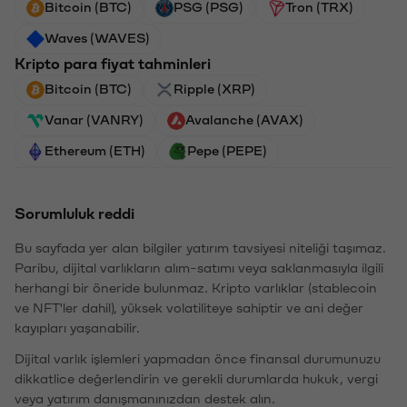
Bitcoin (BTC)
PSG (PSG)
Tron (TRX)
Waves (WAVES)
Kripto para fiyat tahminleri
Bitcoin (BTC)
Ripple (XRP)
Vanar (VANRY)
Avalanche (AVAX)
Ethereum (ETH)
Pepe (PEPE)
Sorumluluk reddi
Bu sayfada yer alan bilgiler yatırım tavsiyesi niteliği taşımaz.
Paribu, dijital varlıkların alım-satımı veya saklanmasıyla ilgili
herhangi bir öneride bulunmaz. Kripto varlıklar (stablecoin
ve NFT'ler dahil), yüksek volatiliteye sahiptir ve ani değer
kayıpları yaşanabilir.
Dijital varlık işlemleri yapmadan önce finansal durumunuzu
dikkatlice değerlendirin ve gerekli durumlarda hukuk, vergi
veya yatırım danışmanınızdan destek alın.