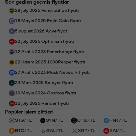
Son gezilen geçmiş fiyatlar
28 july 2026 Fenerbahçe fiyatı
18 Mayıs 2025 Enjin Coin fiyatı
5 august 2026 Aave fiyatı
22 july 2026 Optimism fiyatı
12 Aralık 2023 Fenerbahçe fiyatı
22 Kasım 2025 1000Pepper fiyatı
27 Aralık 2023 Mask Network fiyatı
23 Mart 2025 Solayer fiyatı
10 Mayıs 2024 Cosmos fiyatı
12 july 2026 Render fiyatı
Popüler işlem çiftleri
STG/TL
SYN/TL
CTSI/TL
HNT/TL
BTC/TL
GAL/TL
XRP/TL
XAI/TL