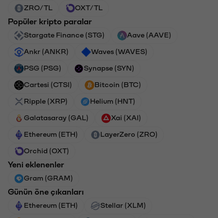
ZRO/TL
OXT/TL
Popüler kripto paralar
Stargate Finance (STG)
Aave (AAVE)
Ankr (ANKR)
Waves (WAVES)
PSG (PSG)
Synapse (SYN)
Cartesi (CTSI)
Bitcoin (BTC)
Ripple (XRP)
Helium (HNT)
Galatasaray (GAL)
Xai (XAI)
Ethereum (ETH)
LayerZero (ZRO)
Orchid (OXT)
Yeni eklenenler
Gram (GRAM)
Günün öne çıkanları
Ethereum (ETH)
Stellar (XLM)