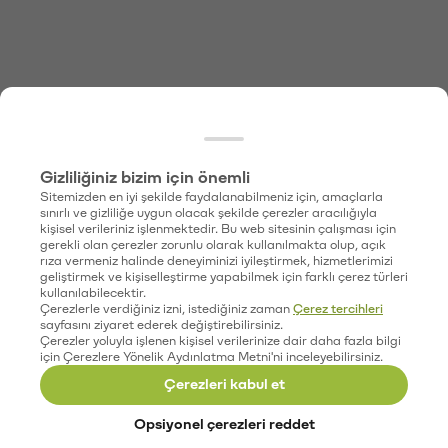
Gizliliğiniz bizim için önemli
Sitemizden en iyi şekilde faydalanabilmeniz için, amaçlarla
sınırlı ve gizliliğe uygun olacak şekilde çerezler aracılığıyla
kişisel verileriniz işlenmektedir. Bu web sitesinin çalışması için
gerekli olan çerezler zorunlu olarak kullanılmakta olup, açık
rıza vermeniz halinde deneyiminizi iyileştirmek, hizmetlerimizi
geliştirmek ve kişiselleştirme yapabilmek için farklı çerez türleri
kullanılabilecektir.
Çerezlerle verdiğiniz izni, istediğiniz zaman
Çerez tercihleri
sayfasını ziyaret ederek değiştirebilirsiniz.
Çerezler yoluyla işlenen kişisel verilerinize dair daha fazla bilgi
için Çerezlere Yönelik Aydınlatma Metni'ni inceleyebilirsiniz.
Çerezleri kabul et
Opsiyonel çerezleri reddet