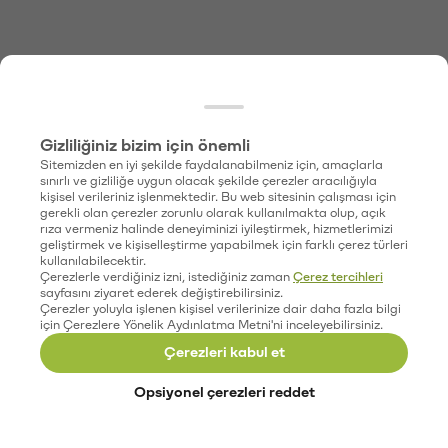
Gizliliğiniz bizim için önemli
Sitemizden en iyi şekilde faydalanabilmeniz için, amaçlarla
sınırlı ve gizliliğe uygun olacak şekilde çerezler aracılığıyla
kişisel verileriniz işlenmektedir. Bu web sitesinin çalışması için
gerekli olan çerezler zorunlu olarak kullanılmakta olup, açık
rıza vermeniz halinde deneyiminizi iyileştirmek, hizmetlerimizi
geliştirmek ve kişiselleştirme yapabilmek için farklı çerez türleri
kullanılabilecektir.
Çerezlerle verdiğiniz izni, istediğiniz zaman
Çerez tercihleri
sayfasını ziyaret ederek değiştirebilirsiniz.
Çerezler yoluyla işlenen kişisel verilerinize dair daha fazla bilgi
için Çerezlere Yönelik Aydınlatma Metni'ni inceleyebilirsiniz.
Çerezleri kabul et
Opsiyonel çerezleri reddet