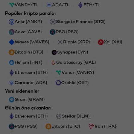
VANRY/TL
ADA/TL
ETH/TL
Popüler kripto paralar
Ankr (ANKR)
Stargate Finance (STG)
Aave (AAVE)
PSG (PSG)
Waves (WAVES)
Ripple (XRP)
Xai (XAI)
Bitcoin (BTC)
Synapse (SYN)
Helium (HNT)
Galatasaray (GAL)
Ethereum (ETH)
Vanar (VANRY)
Cardano (ADA)
Orchid (OXT)
Yeni eklenenler
Gram (GRAM)
Günün öne çıkanları
Ethereum (ETH)
Stellar (XLM)
PSG (PSG)
Bitcoin (BTC)
Tron (TRX)