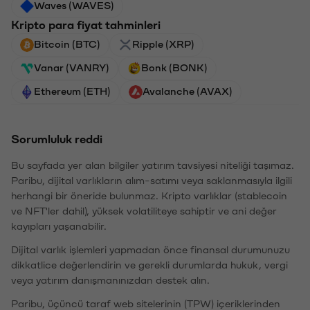
Waves (WAVES)
Kripto para fiyat tahminleri
Bitcoin (BTC)
Ripple (XRP)
Vanar (VANRY)
Bonk (BONK)
Ethereum (ETH)
Avalanche (AVAX)
Sorumluluk reddi
Bu sayfada yer alan bilgiler yatırım tavsiyesi niteliği taşımaz.
Paribu, dijital varlıkların alım-satımı veya saklanmasıyla ilgili
herhangi bir öneride bulunmaz. Kripto varlıklar (stablecoin
ve NFT'ler dahil), yüksek volatiliteye sahiptir ve ani değer
kayıpları yaşanabilir.
Dijital varlık işlemleri yapmadan önce finansal durumunuzu
dikkatlice değerlendirin ve gerekli durumlarda hukuk, vergi
veya yatırım danışmanınızdan destek alın.
Paribu, üçüncü taraf web sitelerinin (TPW) içeriklerinden