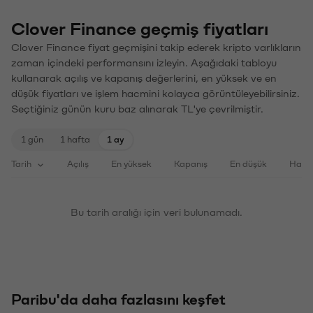
Clover Finance geçmiş fiyatları
Clover Finance fiyat geçmişini takip ederek kripto varlıkların
zaman içindeki performansını izleyin. Aşağıdaki tabloyu
kullanarak açılış ve kapanış değerlerini, en yüksek ve en
düşük fiyatları ve işlem hacmini kolayca görüntüleyebilirsiniz.
Seçtiğiniz günün kuru baz alınarak TL'ye çevrilmiştir.
1 gün
1 hafta
1 ay
Tarih
Açılış
En yüksek
Kapanış
En düşük
Haci
Bu tarih aralığı için veri bulunamadı.
Paribu'da daha fazlasını keşfet