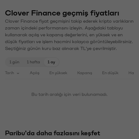
Clover Finance geçmiş fiyatları
Clover Finance fiyat geçmişini takip ederek kripto varlıkların
zaman içindeki performansını izleyin. Aşağıdaki tabloyu
kullanarak açılış ve kapanış değerlerini, en yüksek ve en
düşük fiyatları ve işlem hacmini kolayca görüntüleyebilirsiniz.
Seçtiğiniz günün kuru baz alınarak TL'ye çevrilmiştir.
1 gün
1 hafta
1 ay
Tarih
Açılış
En yüksek
Kapanış
En düşük
Haci
Bu tarih aralığı için veri bulunamadı.
Paribu'da daha fazlasını keşfet