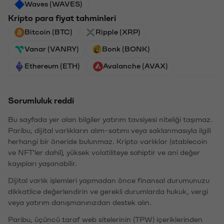
Waves (WAVES)
Kripto para fiyat tahminleri
Bitcoin (BTC)
Ripple (XRP)
Vanar (VANRY)
Bonk (BONK)
Ethereum (ETH)
Avalanche (AVAX)
Sorumluluk reddi
Bu sayfada yer alan bilgiler yatırım tavsiyesi niteliği taşımaz.
Paribu, dijital varlıkların alım-satımı veya saklanmasıyla ilgili
herhangi bir öneride bulunmaz. Kripto varlıklar (stablecoin
ve NFT'ler dahil), yüksek volatiliteye sahiptir ve ani değer
kayıpları yaşanabilir.
Dijital varlık işlemleri yapmadan önce finansal durumunuzu
dikkatlice değerlendirin ve gerekli durumlarda hukuk, vergi
veya yatırım danışmanınızdan destek alın.
Paribu, üçüncü taraf web sitelerinin (TPW) içeriklerinden