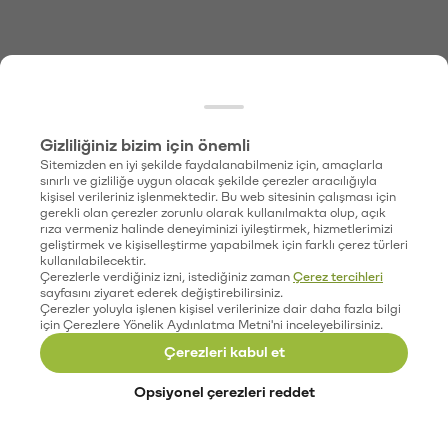
Gizliliğiniz bizim için önemli
Sitemizden en iyi şekilde faydalanabilmeniz için, amaçlarla
sınırlı ve gizliliğe uygun olacak şekilde çerezler aracılığıyla
kişisel verileriniz işlenmektedir. Bu web sitesinin çalışması için
gerekli olan çerezler zorunlu olarak kullanılmakta olup, açık
rıza vermeniz halinde deneyiminizi iyileştirmek, hizmetlerimizi
geliştirmek ve kişiselleştirme yapabilmek için farklı çerez türleri
kullanılabilecektir.
Çerezlerle verdiğiniz izni, istediğiniz zaman
Çerez tercihleri
sayfasını ziyaret ederek değiştirebilirsiniz.
Çerezler yoluyla işlenen kişisel verilerinize dair daha fazla bilgi
için Çerezlere Yönelik Aydınlatma Metni'ni inceleyebilirsiniz.
Çerezleri kabul et
Opsiyonel çerezleri reddet