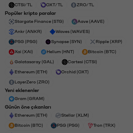
CTSI/TL
OXT/TL
ZRO/TL
Popüler kripto paralar
Stargate Finance (STG)
Aave (AAVE)
Ankr (ANKR)
Waves (WAVES)
PSG (PSG)
Synapse (SYN)
Ripple (XRP)
Xai (XAI)
Helium (HNT)
Bitcoin (BTC)
Galatasaray (GAL)
Cartesi (CTSI)
Ethereum (ETH)
Orchid (OXT)
LayerZero (ZRO)
Yeni eklenenler
Gram (GRAM)
Günün öne çıkanları
Ethereum (ETH)
Stellar (XLM)
Bitcoin (BTC)
PSG (PSG)
Tron (TRX)