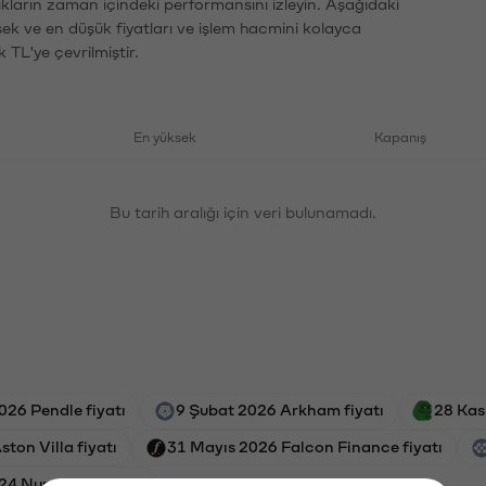
ıkların zaman içindeki performansını izleyin. Aşağıdaki
sek ve en düşük fiyatları ve işlem hacmini kolayca
 TL'ye çevrilmiştir.
En yüksek
Kapanış
Bu tarih aralığı için veri bulunamadı.
026 Pendle fiyatı
9 Şubat 2026 Arkham fiyatı
28 Kas
ton Villa fiyatı
31 Mayıs 2026 Falcon Finance fiyatı
24 Numeraire fiyatı