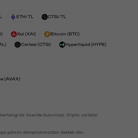
L
ETH/TL
CTSI/TL
G)
Xai (XAI)
Bitcoin (BTC)
AL)
Cartesi (CTSI)
Hyperliquid (HYPE)
he (AVAX)
li herhangi bir öneride bulunmaz. Kripto varlıklar
eya yatırım danışmanınızdan destek alın.