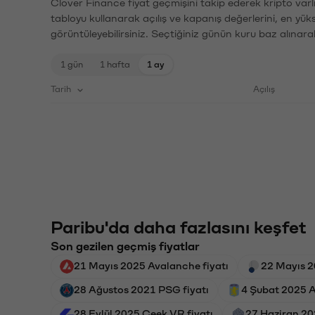
Clover Finance fiyat geçmişini takip ederek kripto varl
tabloyu kullanarak açılış ve kapanış değerlerini, en yük
görüntüleyebilirsiniz. Seçtiğiniz günün kuru baz alınarak
1 gün
1 hafta
1 ay
Tarih
Açılış
Paribu'da daha fazlasını keşfet
Son gezilen geçmiş fiyatlar
21 Mayıs 2025 Avalanche fiyatı
22 Mayıs 2
28 Ağustos 2021 PSG fiyatı
4 Şubat 2025 As
28 Eylül 2025 Ceek VR fiyatı
27 Haziran 20