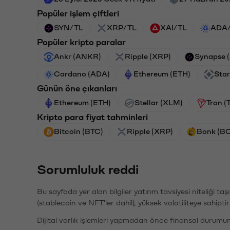
Popüler işlem çiftleri
SYN/TL
XRP/TL
XAI/TL
ADA
Popüler kripto paralar
Ankr (ANKR)
Ripple (XRP)
Synapse 
Cardano (ADA)
Ethereum (ETH)
Star
Günün öne çıkanları
Ethereum (ETH)
Stellar (XLM)
Tron (
Kripto para fiyat tahminleri
Bitcoin (BTC)
Ripple (XRP)
Bonk (B
Sorumluluk reddi
Bu sayfada yer alan bilgiler yatırım tavsiyesi niteliği ta
(stablecoin ve NFT'ler dahil), yüksek volatiliteye sahipti
Dijital varlık işlemleri yapmadan önce finansal durumu