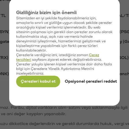
Gizliliğiniz bizim için önemli
/TL
STG/TL
BTC/TL
VANRY/TL
GAL/T
Sitemizden en iyi şekilde faydalanabilmeniz için,
amaçlarla sınırlı ve gizliliğe uygun olacak şekilde çerezler
aracılığıyla kişisel verileriniz işlenmektedir. Bu web
(SYN)
Aave (AAVE)
Waves (WAVES)
PSG (PS
sitesinin çalışması için gerekli olan çerezler zorunlu olarak
kullanılmakta olup, açık rıza vermeniz halinde
gate Finance (STG)
deneyiminizi iyileştirmek, hizmetlerimizi geliştirmek ve
Vanar (VANRY)
Galatasaray (G
kişiselleştirme yapabilmek için farklı çerez türleri
kullanılabilecektir.
Çerezlerle verdiğiniz izni, istediğiniz zaman
Çerez
TRX)
Bitcoin (BTC)
Ripple (XRP)
Solana (SOL)
tercihleri
sayfasını ziyaret ederek değiştirebilirsiniz.
Çerezler yoluyla işlenen kişisel verilerinize dair daha fazla
bilgi için Çerezlere Yönelik Aydınlatma Metni'ni
ONK)
inceleyebilirsiniz.
Ethereum (ETH)
Synapse (SYN)
Avalanc
Çerezleri kabul et
Opsiyonel çerezleri reddet
şımaz. Paribu, dijital varlıkların alım-satımı veya saklanmasıyla ilgi
r ve ani değer kayıpları yaşanabilir.
nuzu dikkatlice değerlendirin ve gerekli durumlarda hukuk, vergi v