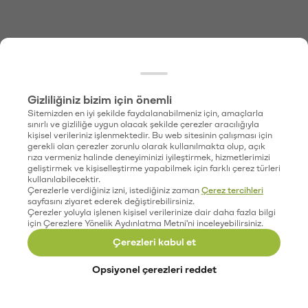
Gizliliğiniz bizim için önemli
Sitemizden en iyi şekilde faydalanabilmeniz için, amaçlarla
sınırlı ve gizliliğe uygun olacak şekilde çerezler aracılığıyla
kişisel verileriniz işlenmektedir. Bu web sitesinin çalışması için
gerekli olan çerezler zorunlu olarak kullanılmakta olup, açık
rıza vermeniz halinde deneyiminizi iyileştirmek, hizmetlerimizi
geliştirmek ve kişiselleştirme yapabilmek için farklı çerez türleri
kullanılabilecektir.
Çerezlerle verdiğiniz izni, istediğiniz zaman
Çerez tercihleri
sayfasını ziyaret ederek değiştirebilirsiniz.
Çerezler yoluyla işlenen kişisel verilerinize dair daha fazla bilgi
için Çerezlere Yönelik Aydınlatma Metni'ni inceleyebilirsiniz.
Çerezleri kabul et
Opsiyonel çerezleri reddet