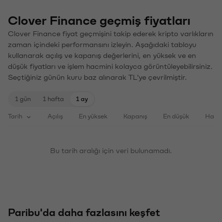
Clover Finance geçmiş fiyatları
Clover Finance fiyat geçmişini takip ederek kripto varlıkların
zaman içindeki performansını izleyin. Aşağıdaki tabloyu
kullanarak açılış ve kapanış değerlerini, en yüksek ve en
düşük fiyatları ve işlem hacmini kolayca görüntüleyebilirsiniz.
Seçtiğiniz günün kuru baz alınarak TL'ye çevrilmiştir.
1 gün
1 hafta
1 ay
Tarih
Açılış
En yüksek
Kapanış
En düşük
Haci
Bu tarih aralığı için veri bulunamadı.
Paribu'da daha fazlasını keşfet