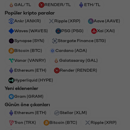
GAL/TL
RENDER/TL
ETH/TL
Popüler kripto paralar
Ankr (ANKR)
Ripple (XRP)
Aave (AAVE)
Waves (WAVES)
PSG (PSG)
Xai (XAI)
Synapse (SYN)
Stargate Finance (STG)
Bitcoin (BTC)
Cardano (ADA)
Vanar (VANRY)
Galatasaray (GAL)
Ethereum (ETH)
Render (RENDER)
Hyperliquid (HYPE)
Yeni eklenenler
Gram (GRAM)
Günün öne çıkanları
Ethereum (ETH)
Stellar (XLM)
Tron (TRX)
Bitcoin (BTC)
Ripple (XRP)