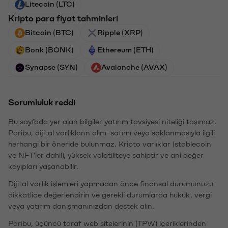
Litecoin (LTC)
Kripto para fiyat tahminleri
Bitcoin (BTC)
Ripple (XRP)
Bonk (BONK)
Ethereum (ETH)
Synapse (SYN)
Avalanche (AVAX)
Sorumluluk reddi
Bu sayfada yer alan bilgiler yatırım tavsiyesi niteliği taşımaz.
Paribu, dijital varlıkların alım-satımı veya saklanmasıyla ilgili
herhangi bir öneride bulunmaz. Kripto varlıklar (stablecoin
ve NFT'ler dahil), yüksek volatiliteye sahiptir ve ani değer
kayıpları yaşanabilir.
Dijital varlık işlemleri yapmadan önce finansal durumunuzu
dikkatlice değerlendirin ve gerekli durumlarda hukuk, vergi
veya yatırım danışmanınızdan destek alın.
Paribu, üçüncü taraf web sitelerinin (TPW) içeriklerinden