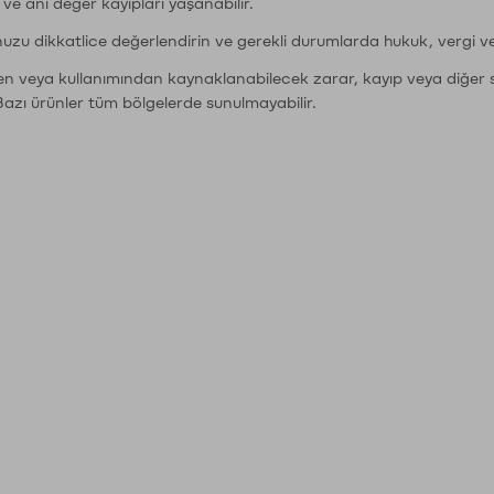
r ve ani değer kayıpları yaşanabilir.
nuzu dikkatlice değerlendirin ve gerekli durumlarda hukuk, vergi v
den veya kullanımından kaynaklanabilecek zarar, kayıp veya diğer 
Bazı ürünler tüm bölgelerde sunulmayabilir.