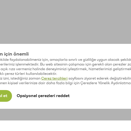
im için önemli
kilde faydalanabilmeniz için, amaçlarla sınırlı ve gizliliğe uygun olacak şekild
 verileriniz işlenmektedir. Bu web sitesinin çalışması için gerekli olan çerezler 
açık rıza vermeniz halinde deneyiminizi iyileştirmek, hizmetlerimizi geliştirmek
lı çerez türleri kullanılabilecektir.
iz izni, istediğiniz zaman
Çerez tercihleri
sayfasını ziyaret ederek değiştirebilir
enen kişisel verilerinize dair daha fazla bilgi için Çerezlere Yönelik Aydınlatma
l et
Opsiyonel çerezleri reddet