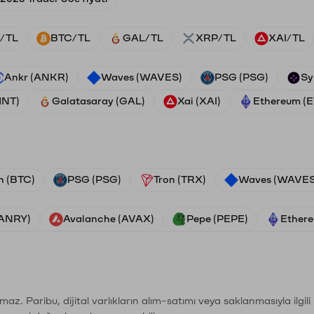
/TL
BTC/TL
GAL/TL
XRP/TL
XAI/TL
Ankr (ANKR)
Waves (WAVES)
PSG (PSG)
Sy
HNT)
Galatasaray (GAL)
Xai (XAI)
Ethereum (
n (BTC)
PSG (PSG)
Tron (TRX)
Waves (WAVES
VANRY)
Avalanche (AVAX)
Pepe (PEPE)
Ethere
şımaz. Paribu, dijital varlıkların alım-satımı veya saklanmasıyla ilgi