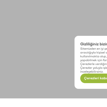
Gizliliğiniz biz
Sitemizden en iyi şe
aracılığıyla kişisel
kullanılmakta olup, 
yapabilmek için fark
Çerezlerle verdiğin
Çerezler yoluyla işl
inceleyebilirsiniz.
Çerezleri kabu