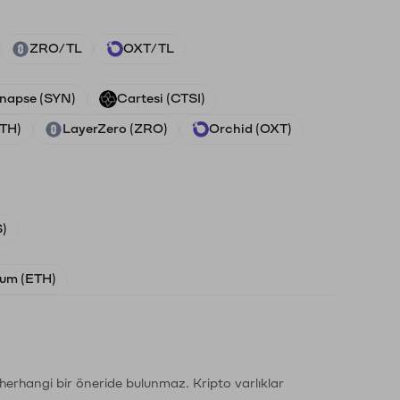
ZRO/TL
OXT/TL
napse (SYN)
Cartesi (CTSI)
ETH)
LayerZero (ZRO)
Orchid (OXT)
)
um (ETH)
li herhangi bir öneride bulunmaz. Kripto varlıklar