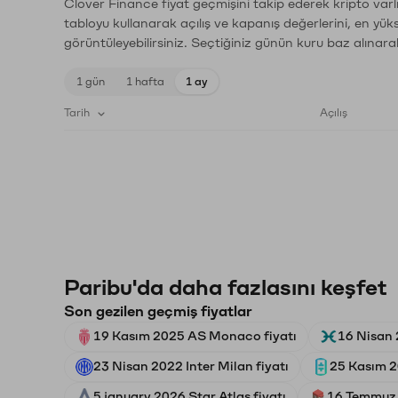
Clover Finance fiyat geçmişini takip ederek kripto varl
tabloyu kullanarak açılış ve kapanış değerlerini, en yük
görüntüleyebilirsiniz. Seçtiğiniz günün kuru baz alınarak
1 gün
1 hafta
1 ay
Tarih
Açılış
Paribu'da daha fazlasını keşfet
Son gezilen geçmiş fiyatlar
19 Kasım 2025 AS Monaco fiyatı
16 Nisan 
23 Nisan 2022 Inter Milan fiyatı
25 Kasım 2
5 january 2026 Star Atlas fiyatı
16 Temmuz 