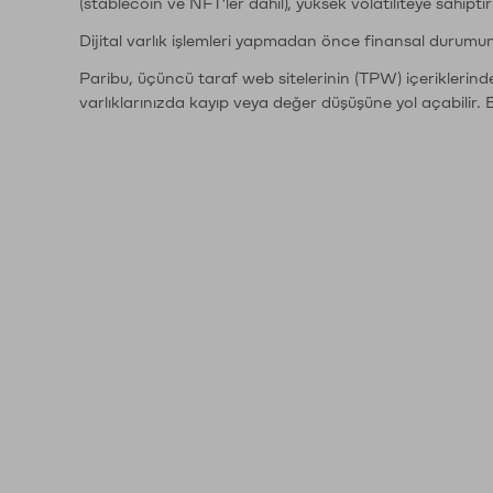
(stablecoin ve NFT'ler dahil), yüksek volatiliteye sahipti
Dijital varlık işlemleri yapmadan önce finansal durumu
Paribu, üçüncü taraf web sitelerinin (TPW) içeriklerin
varlıklarınızda kayıp veya değer düşüşüne yol açabilir. 