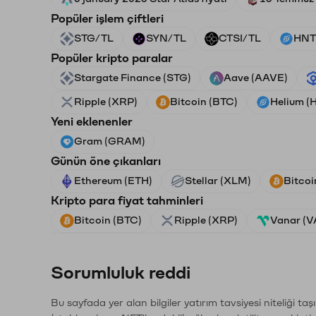
Popüler işlem çiftleri
STG/TL
SYN/TL
CTSI/TL
HNT
Popüler kripto paralar
Stargate Finance (STG)
Aave (AAVE)
Ripple (XRP)
Bitcoin (BTC)
Helium (
Yeni eklenenler
Gram (GRAM)
Günün öne çıkanları
Ethereum (ETH)
Stellar (XLM)
Bitcoi
Kripto para fiyat tahminleri
Bitcoin (BTC)
Ripple (XRP)
Vanar (
Sorumluluk reddi
Bu sayfada yer alan bilgiler yatırım tavsiyesi niteliği ta