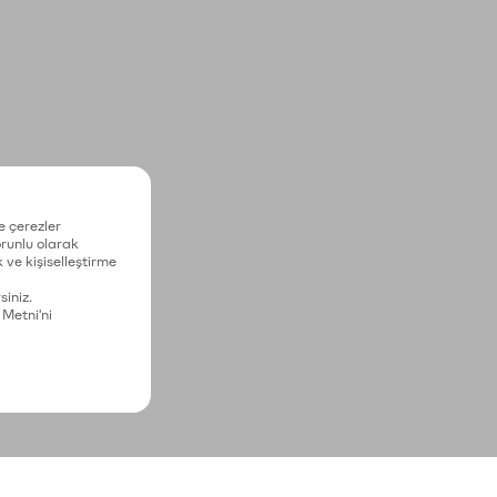
e çerezler
zorunlu olarak
 ve kişiselleştirme
siniz.
 Metni'ni