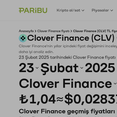
Kripto al/sat
Piyasalar
Anasayfa
Clover Finance fiyatı
Clover Finance (CLV) TL fiy
Clover Finance (CLV)
Clover Finance'nin yıllar içindeki fiyat değişimini ince
daha iyi analiz edin.
23 Şubat 2025 tarihindeki Clover Finance fiyatı
23
Şubat
2025
Clover Finance
₺1,04
≈
$0,0283
Clover Finance geçmiş fiyatları