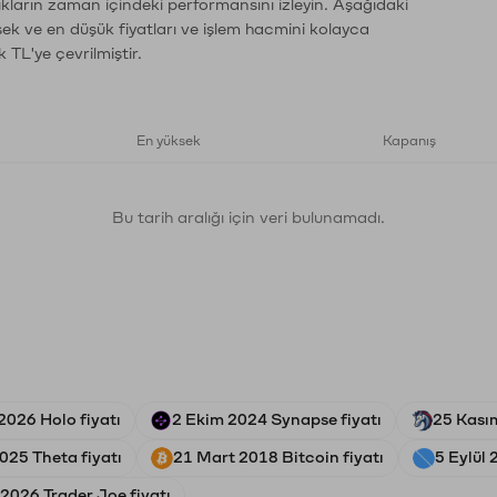
ıkların zaman içindeki performansını izleyin. Aşağıdaki
sek ve en düşük fiyatları ve işlem hacmini kolayca
 TL'ye çevrilmiştir.
En yüksek
Kapanış
Bu tarih aralığı için veri bulunamadı.
2026 Holo fiyatı
2 Ekim 2024 Synapse fiyatı
25 Kası
025 Theta fiyatı
21 Mart 2018 Bitcoin fiyatı
5 Eylül 
2026 Trader Joe fiyatı