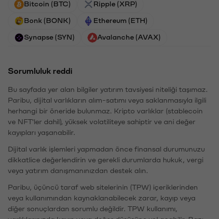
Bitcoin (BTC)
Ripple (XRP)
Bonk (BONK)
Ethereum (ETH)
Synapse (SYN)
Avalanche (AVAX)
Sorumluluk reddi
Bu sayfada yer alan bilgiler yatırım tavsiyesi niteliği taşımaz.
Paribu, dijital varlıkların alım-satımı veya saklanmasıyla ilgili
herhangi bir öneride bulunmaz. Kripto varlıklar (stablecoin
ve NFT'ler dahil), yüksek volatiliteye sahiptir ve ani değer
kayıpları yaşanabilir.
Dijital varlık işlemleri yapmadan önce finansal durumunuzu
dikkatlice değerlendirin ve gerekli durumlarda hukuk, vergi
veya yatırım danışmanınızdan destek alın.
Paribu, üçüncü taraf web sitelerinin (TPW) içeriklerinden
veya kullanımından kaynaklanabilecek zarar, kayıp veya
diğer sonuçlardan sorumlu değildir. TPW kullanımı,
varlıklarınızda kayıp veya değer düşüşüne yol açabilir. Bazı