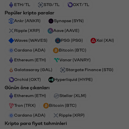
ETH/TL
STG/TL
OXT/TL
Popüler kripto paralar
Ankr (ANKR)
Synapse (SYN)
Ripple (XRP)
Aave (AAVE)
Waves (WAVES)
PSG (PSG)
Xai (XAI)
Cardano (ADA)
Bitcoin (BTC)
Ethereum (ETH)
Vanar (VANRY)
Galatasaray (GAL)
Stargate Finance (STG)
Orchid (OXT)
Hyperliquid (HYPE)
Günün öne çıkanları
Ethereum (ETH)
Stellar (XLM)
Tron (TRX)
Bitcoin (BTC)
Cardano (ADA)
Ripple (XRP)
Kripto para fiyat tahminleri