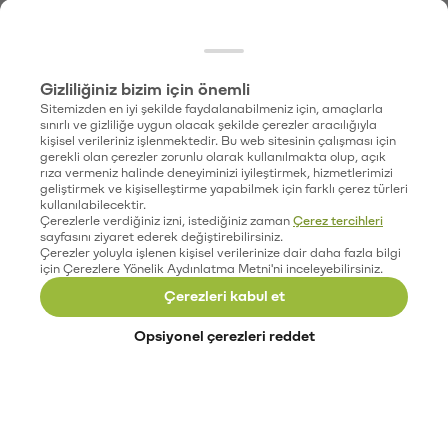
Gizliliğiniz bizim için önemli
Sitemizden en iyi şekilde faydalanabilmeniz için, amaçlarla
sınırlı ve gizliliğe uygun olacak şekilde çerezler aracılığıyla
kişisel verileriniz işlenmektedir. Bu web sitesinin çalışması için
gerekli olan çerezler zorunlu olarak kullanılmakta olup, açık
rıza vermeniz halinde deneyiminizi iyileştirmek, hizmetlerimizi
geliştirmek ve kişiselleştirme yapabilmek için farklı çerez türleri
kullanılabilecektir.
Çerezlerle verdiğiniz izni, istediğiniz zaman
Çerez tercihleri
sayfasını ziyaret ederek değiştirebilirsiniz.
Çerezler yoluyla işlenen kişisel verilerinize dair daha fazla bilgi
için Çerezlere Yönelik Aydınlatma Metni'ni inceleyebilirsiniz.
Çerezleri kabul et
Opsiyonel çerezleri reddet