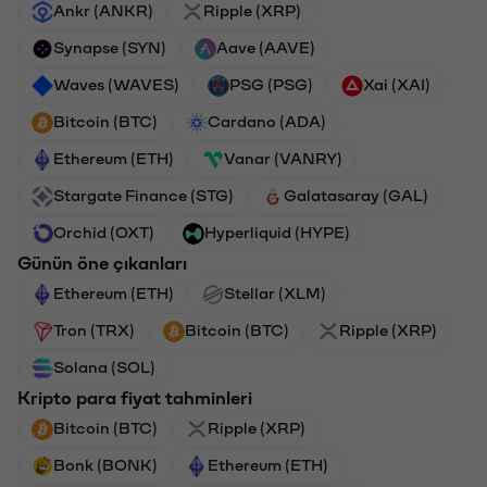
Ankr (ANKR)
Ripple (XRP)
Synapse (SYN)
Aave (AAVE)
Waves (WAVES)
PSG (PSG)
Xai (XAI)
Bitcoin (BTC)
Cardano (ADA)
Ethereum (ETH)
Vanar (VANRY)
Stargate Finance (STG)
Galatasaray (GAL)
Orchid (OXT)
Hyperliquid (HYPE)
Günün öne çıkanları
Ethereum (ETH)
Stellar (XLM)
Tron (TRX)
Bitcoin (BTC)
Ripple (XRP)
Solana (SOL)
Kripto para fiyat tahminleri
Bitcoin (BTC)
Ripple (XRP)
Bonk (BONK)
Ethereum (ETH)