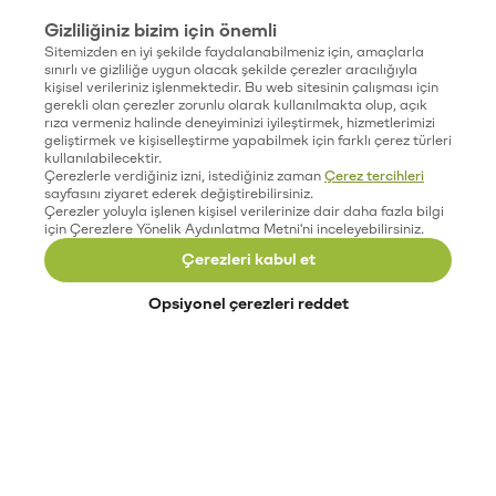
Gizliliğiniz bizim için önemli
Sitemizden en iyi şekilde faydalanabilmeniz için, amaçlarla
sınırlı ve gizliliğe uygun olacak şekilde çerezler aracılığıyla
kişisel verileriniz işlenmektedir. Bu web sitesinin çalışması için
gerekli olan çerezler zorunlu olarak kullanılmakta olup, açık
rıza vermeniz halinde deneyiminizi iyileştirmek, hizmetlerimizi
geliştirmek ve kişiselleştirme yapabilmek için farklı çerez türleri
kullanılabilecektir.
Çerezlerle verdiğiniz izni, istediğiniz zaman
Çerez tercihleri
sayfasını ziyaret ederek değiştirebilirsiniz.
Çerezler yoluyla işlenen kişisel verilerinize dair daha fazla bilgi
için Çerezlere Yönelik Aydınlatma Metni'ni inceleyebilirsiniz.
Çerezleri kabul et
Opsiyonel çerezleri reddet
Paribu’yu keşfet
Eğitimler