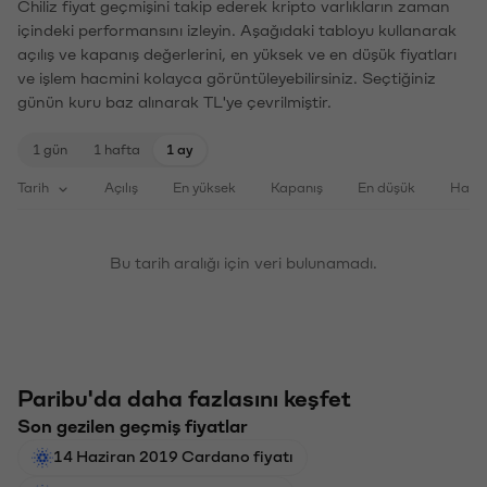
Chiliz fiyat geçmişini takip ederek kripto varlıkların zaman
içindeki performansını izleyin. Aşağıdaki tabloyu kullanarak
açılış ve kapanış değerlerini, en yüksek ve en düşük fiyatları
ve işlem hacmini kolayca görüntüleyebilirsiniz. Seçtiğiniz
günün kuru baz alınarak TL'ye çevrilmiştir.
1 gün
1 hafta
1 ay
Tarih
Açılış
En yüksek
Kapanış
En düşük
Haci
Bu tarih aralığı için veri bulunamadı.
Paribu'da daha fazlasını keşfet
Son gezilen geçmiş fiyatlar
14 Haziran 2019 Cardano fiyatı