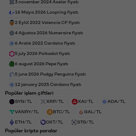
3 november 2024 Axelar fiyatı
16 Mayıs 2026 Loopring fiyatı
2 Eylül 2022 Valencia CF fiyatı
4 Ağustos 2026 Numeraire fiyatı
6 Aralık 2022 Cardano fiyatı
5 july 2026 Polkadot fiyatı
6 august 2026 Pepe fiyatı
5 june 2026 Pudgy Penguins fiyatı
12 january 2025 Cardano fiyatı
Popüler işlem çiftleri
SYN/TL
XRP/TL
XAI/TL
ADA/TL
VANRY/TL
BTC/TL
GAL/TL
ETH/TL
OXT/TL
STG/TL
Popüler kripto paralar