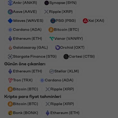
Ankr (ANKR)
Synapse (SYN)
Aave (AAVE)
Ripple (XRP)
Waves (WAVES)
PSG (PSG)
Xai (XAI)
Cardano (ADA)
Bitcoin (BTC)
Ethereum (ETH)
Vanar (VANRY)
Galatasaray (GAL)
Orchid (OXT)
Stargate Finance (STG)
Cartesi (CTSI)
Günün öne çıkanları
Ethereum (ETH)
Stellar (XLM)
Tron (TRX)
Cardano (ADA)
Bitcoin (BTC)
Ripple (XRP)
Kripto para fiyat tahminleri
Bitcoin (BTC)
Ripple (XRP)
Bonk (BONK)
Ethereum (ETH)