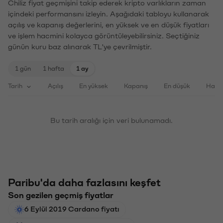
Chiliz fiyat geçmişini takip ederek kripto varlıkların zaman
içindeki performansını izleyin. Aşağıdaki tabloyu kullanarak
açılış ve kapanış değerlerini, en yüksek ve en düşük fiyatları
ve işlem hacmini kolayca görüntüleyebilirsiniz. Seçtiğiniz
günün kuru baz alınarak TL'ye çevrilmiştir.
1 gün
1 hafta
1 ay
Tarih
Açılış
En yüksek
Kapanış
En düşük
Haci
Bu tarih aralığı için veri bulunamadı.
Paribu'da daha fazlasını keşfet
Son gezilen geçmiş fiyatlar
6 Eylül 2019 Cardano fiyatı