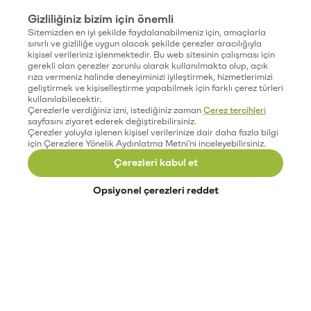
Gizliliğiniz bizim için önemli
Sitemizden en iyi şekilde faydalanabilmeniz için, amaçlarla
sınırlı ve gizliliğe uygun olacak şekilde çerezler aracılığıyla
kişisel verileriniz işlenmektedir. Bu web sitesinin çalışması için
gerekli olan çerezler zorunlu olarak kullanılmakta olup, açık
rıza vermeniz halinde deneyiminizi iyileştirmek, hizmetlerimizi
geliştirmek ve kişiselleştirme yapabilmek için farklı çerez türleri
kullanılabilecektir.
Çerezlerle verdiğiniz izni, istediğiniz zaman
Çerez tercihleri
sayfasını ziyaret ederek değiştirebilirsiniz.
Çerezler yoluyla işlenen kişisel verilerinize dair daha fazla bilgi
için Çerezlere Yönelik Aydınlatma Metni'ni inceleyebilirsiniz.
Çerezleri kabul et
Opsiyonel çerezleri reddet
Paribu’yu keşfet
Eğitimler