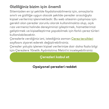
Gizliliğiniz bizim için önemli
Sitemizden en iyi şekilde faydalanabilmeniz için, amaçlarla
sınırlı ve gizliliğe uygun olacak şekilde çerezler aracılığıyla
kişisel verileriniz işlenmektedir. Bu web sitesinin çalışması için
gerekli olan çerezler zorunlu olarak kullanılmakta olup, açık
rıza vermeniz halinde deneyiminizi iyileştirmek, hizmetlerimizi
geliştirmek ve kişiselleştirme yapabilmek için farklı çerez türleri
kullanılabilecektir.
Çerezlerle verdiğiniz izni, istediğiniz zaman
Çerez tercihleri
sayfasını ziyaret ederek değiştirebilirsiniz.
Çerezler yoluyla işlenen kişisel verilerinize dair daha fazla bilgi
için Çerezlere Yönelik Aydınlatma Metni'ni inceleyebilirsiniz.
Çerezleri kabul et
Opsiyonel çerezleri reddet
Paribu’yu keşfet
Eğitimler