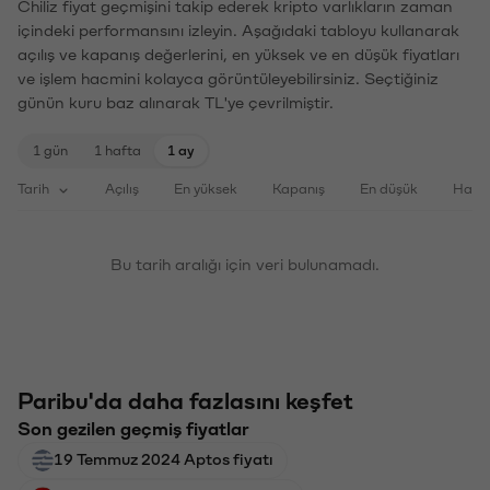
Chiliz fiyat geçmişini takip ederek kripto varlıkların zaman
içindeki performansını izleyin. Aşağıdaki tabloyu kullanarak
açılış ve kapanış değerlerini, en yüksek ve en düşük fiyatları
ve işlem hacmini kolayca görüntüleyebilirsiniz. Seçtiğiniz
günün kuru baz alınarak TL'ye çevrilmiştir.
1 gün
1 hafta
1 ay
Tarih
Açılış
En yüksek
Kapanış
En düşük
Haci
Bu tarih aralığı için veri bulunamadı.
Paribu'da daha fazlasını keşfet
Son gezilen geçmiş fiyatlar
19 Temmuz 2024 Aptos fiyatı