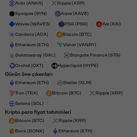
Ankr (ANKR)
Ripple (XRP)
Synapse (SYN)
Aave (AAVE)
Waves (WAVES)
PSG (PSG)
Xai (XAI)
Cardano (ADA)
Bitcoin (BTC)
Ethereum (ETH)
Vanar (VANRY)
Galatasaray (GAL)
Stargate Finance (STG)
Orchid (OXT)
Hyperliquid (HYPE)
Günün öne çıkanları
Ethereum (ETH)
Stellar (XLM)
Tron (TRX)
Bitcoin (BTC)
Ripple (XRP)
Solana (SOL)
Kripto para fiyat tahminleri
Bitcoin (BTC)
Ripple (XRP)
Bonk (BONK)
Ethereum (ETH)