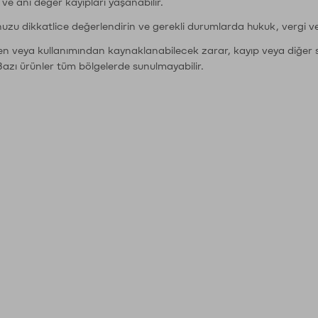
r ve ani değer kayıpları yaşanabilir.
nuzu dikkatlice değerlendirin ve gerekli durumlarda hukuk, vergi v
den veya kullanımından kaynaklanabilecek zarar, kayıp veya diğer 
Bazı ürünler tüm bölgelerde sunulmayabilir.