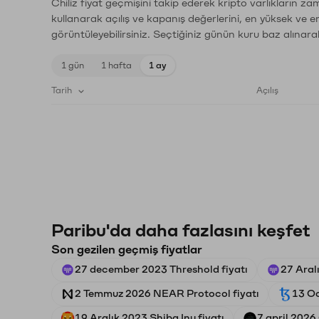
Chiliz fiyat geçmişini takip ederek kripto varlıkların z
kullanarak açılış ve kapanış değerlerini, en yüksek ve e
görüntüleyebilirsiniz. Seçtiğiniz günün kuru baz alınarak
1 gün
1 hafta
1 ay
Tarih
Açılış
Paribu'da daha fazlasını keşfet
Son gezilen geçmiş fiyatlar
27 december 2023 Threshold fiyatı
27 Aral
2 Temmuz 2026 NEAR Protocol fiyatı
13 Oc
19 Aralık 2023 Shiba Inu fiyatı
7 april 2026