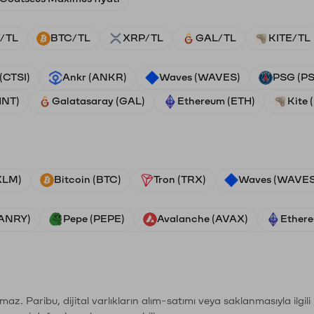
/TL
BTC/TL
XRP/TL
GAL/TL
KITE/TL
 (CTSI)
Ankr (ANKR)
Waves (WAVES)
PSG (P
HNT)
Galatasaray (GAL)
Ethereum (ETH)
Kite 
(XLM)
Bitcoin (BTC)
Tron (TRX)
Waves (WAVES
VANRY)
Pepe (PEPE)
Avalanche (AVAX)
Ethere
şımaz. Paribu, dijital varlıkların alım-satımı veya saklanmasıyla ilgi