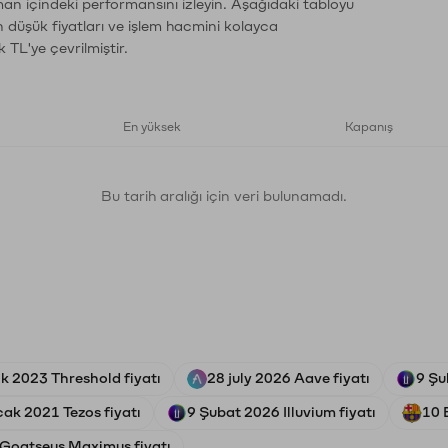
aman içindeki performansını izleyin. Aşağıdaki tabloyu
n düşük fiyatları ve işlem hacmini kolayca
 TL'ye çevrilmiştir.
En yüksek
Kapanış
Bu tarih aralığı için veri bulunamadı.
ık 2023 Threshold fiyatı
28 july 2026 Aave fiyatı
9 Şu
ak 2021 Tezos fiyatı
9 Şubat 2026 Illuvium fiyatı
10 
 Goatseus Maximus fiyatı