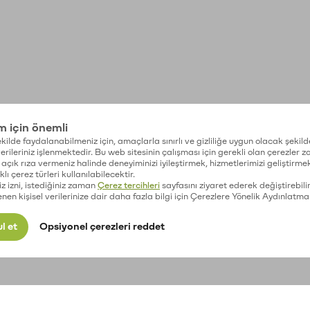
im için önemli
kilde faydalanabilmeniz için, amaçlarla sınırlı ve gizliliğe uygun olacak şekild
 verileriniz işlenmektedir. Bu web sitesinin çalışması için gerekli olan çerezler 
açık rıza vermeniz halinde deneyiminizi iyileştirmek, hizmetlerimizi geliştirmek
lı çerez türleri kullanılabilecektir.
iz izni, istediğiniz zaman
Çerez tercihleri
sayfasını ziyaret ederek değiştirebilir
enen kişisel verilerinize dair daha fazla bilgi için Çerezlere Yönelik Aydınlatma
l et
Opsiyonel çerezleri reddet