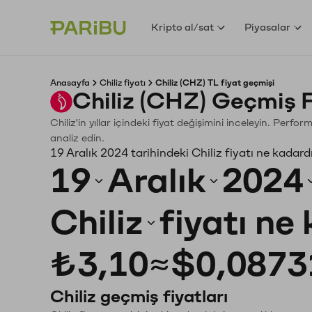
Kripto al/sat
Piyasalar
Anasayfa
Chiliz fiyatı
Chiliz (CHZ) TL fiyat geçmişi
Chiliz (CHZ) Geçmiş 
Chiliz'in yıllar içindeki fiyat değişimini inceleyin. Perf
analiz edin.
19 Aralık 2024 tarihindeki Chiliz fiyatı ne kadard
19
Aralık
2024
Chiliz
fiyatı ne
₺3,10
≈
$0,0873
Chiliz geçmiş fiyatları