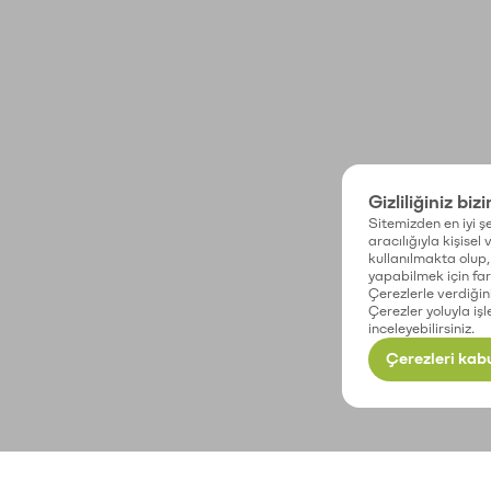
Gizliliğiniz biz
Sitemizden en iyi şe
aracılığıyla kişisel
kullanılmakta olup, 
yapabilmek için fark
Çerezlerle verdiğin
Çerezler yoluyla işl
inceleyebilirsiniz.
Çerezleri kabu