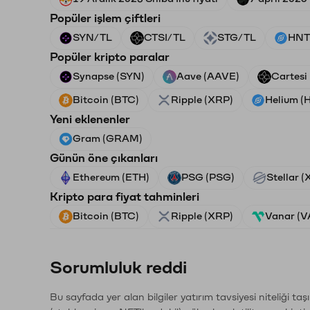
Popüler işlem çiftleri
SYN/TL
CTSI/TL
STG/TL
HNT
Popüler kripto paralar
Synapse (SYN)
Aave (AAVE)
Cartesi
Bitcoin (BTC)
Ripple (XRP)
Helium (
Yeni eklenenler
Gram (GRAM)
Günün öne çıkanları
Ethereum (ETH)
PSG (PSG)
Stellar 
Kripto para fiyat tahminleri
Bitcoin (BTC)
Ripple (XRP)
Vanar (
Sorumluluk reddi
Bu sayfada yer alan bilgiler yatırım tavsiyesi niteliği ta