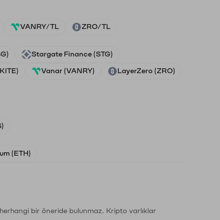
VANRY/TL
ZRO/TL
SG)
Stargate Finance (STG)
(KITE)
Vanar (VANRY)
LayerZero (ZRO)
)
um (ETH)
li herhangi bir öneride bulunmaz. Kripto varlıklar