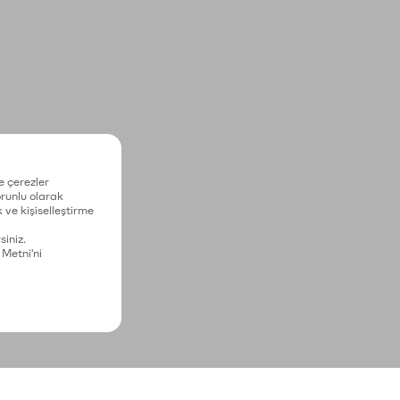
e çerezler
zorunlu olarak
 ve kişiselleştirme
siniz.
 Metni'ni