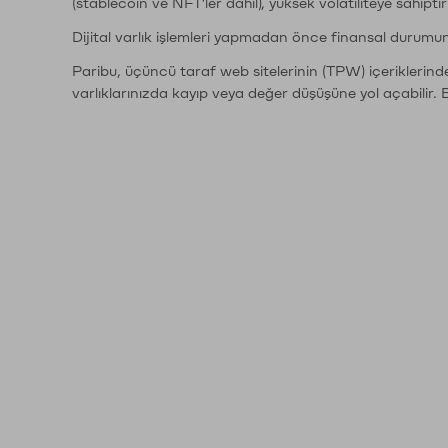
(stablecoin ve NFT'ler dahil), yüksek volatiliteye sahipti
Dijital varlık işlemleri yapmadan önce finansal durumu
Paribu, üçüncü taraf web sitelerinin (TPW) içeriklerin
varlıklarınızda kayıp veya değer düşüşüne yol açabilir. 