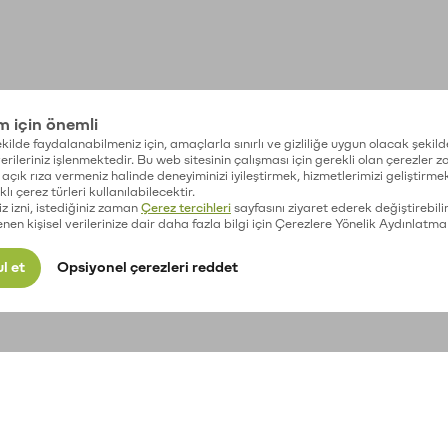
im için önemli
kilde faydalanabilmeniz için, amaçlarla sınırlı ve gizliliğe uygun olacak şekild
 verileriniz işlenmektedir. Bu web sitesinin çalışması için gerekli olan çerezler 
açık rıza vermeniz halinde deneyiminizi iyileştirmek, hizmetlerimizi geliştirmek
lı çerez türleri kullanılabilecektir.
iz izni, istediğiniz zaman
Çerez tercihleri
sayfasını ziyaret ederek değiştirebilir
enen kişisel verilerinize dair daha fazla bilgi için Çerezlere Yönelik Aydınlatma
l et
Opsiyonel çerezleri reddet