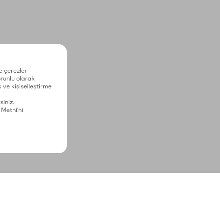
e çerezler
zorunlu olarak
 ve kişiselleştirme
siniz.
 Metni'ni