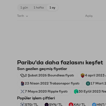
1 gün
1 hafta
1 ay
Tarih
Açılış
Paribu'da daha fazlasını keşfet
Son gezilen geçmiş fiyatlar
2 Şubat 2026 Boundless fiyatı
4 april 2023
23 Nisan 2022 Trabzonspor fiyatı
17 Mart 
7 Mayıs 2020 Ripple fiyatı
30 Eylül 2023 Ne
Popüler işlem çiftleri
STG/TL
SYN/TL
XAI/TL
HNT/