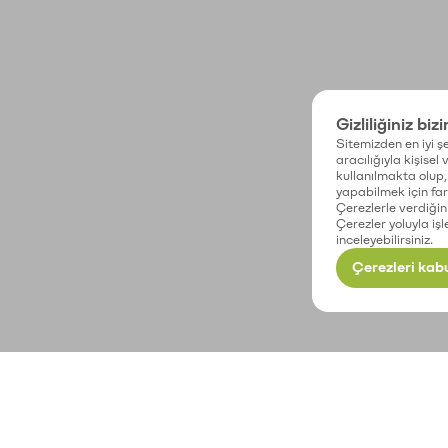
Gizliliğiniz biz
Sitemizden en iyi şe
aracılığıyla kişisel
kullanılmakta olup, 
yapabilmek için fark
Çerezlerle verdiğin
Çerezler yoluyla işl
inceleyebilirsiniz.
Çerezleri kabu