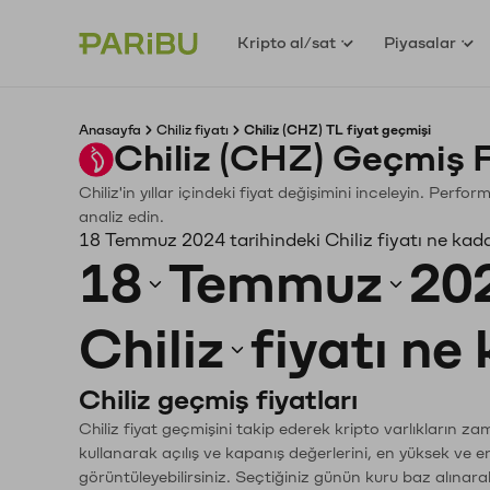
Kripto al/sat
Piyasalar
Anasayfa
Chiliz fiyatı
Chiliz (CHZ) TL fiyat geçmişi
Chiliz (CHZ) Geçmiş 
Chiliz'in yıllar içindeki fiyat değişimini inceleyin. Perf
analiz edin.
18 Temmuz 2024 tarihindeki Chiliz fiyatı ne kad
18
Temmuz
20
Chiliz
fiyatı ne
Chiliz geçmiş fiyatları
Chiliz fiyat geçmişini takip ederek kripto varlıkların z
kullanarak açılış ve kapanış değerlerini, en yüksek ve e
görüntüleyebilirsiniz. Seçtiğiniz günün kuru baz alınarak