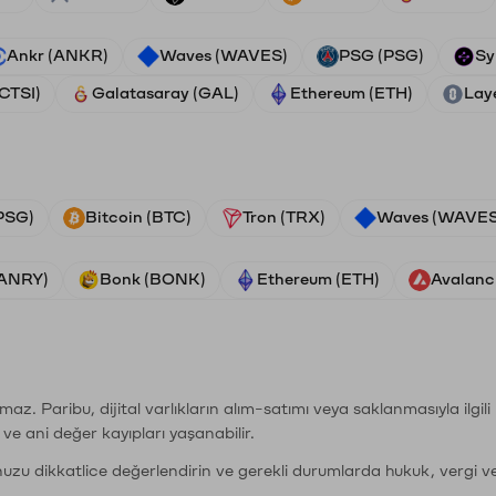
Ankr (ANKR)
Waves (WAVES)
PSG (PSG)
Sy
(CTSI)
Galatasaray (GAL)
Ethereum (ETH)
Lay
PSG)
Bitcoin (BTC)
Tron (TRX)
Waves (WAVES
VANRY)
Bonk (BONK)
Ethereum (ETH)
Avalanc
şımaz. Paribu, dijital varlıkların alım-satımı veya saklanmasıyla ilgi
r ve ani değer kayıpları yaşanabilir.
nuzu dikkatlice değerlendirin ve gerekli durumlarda hukuk, vergi v