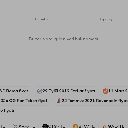
En yüksek
Kapanış
Bu tarih aralığı için veri bulunamadı.
 AS Roma fiyatı
29 Eylül 2019 Stellar fiyatı
11 Mart 2
2026 OG Fan Token fiyatı
22 Temmuz 2021 Ravencoin fiyat
o fiyatı
TL
XRP/TL
CTSI/TL
BTC/TL
GAL/TL