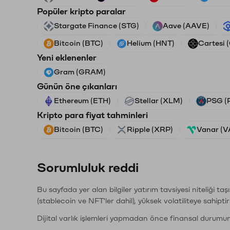
Popüler kripto paralar
Stargate Finance (STG)
Aave (AAVE)
Bitcoin (BTC)
Helium (HNT)
Cartesi 
Yeni eklenenler
Gram (GRAM)
Günün öne çıkanları
Ethereum (ETH)
Stellar (XLM)
PSG (
Kripto para fiyat tahminleri
Bitcoin (BTC)
Ripple (XRP)
Vanar (
Sorumluluk reddi
Bu sayfada yer alan bilgiler yatırım tavsiyesi niteliği ta
(stablecoin ve NFT'ler dahil), yüksek volatiliteye sahipti
Dijital varlık işlemleri yapmadan önce finansal durumu