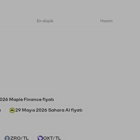
En düşük
Hacim
026 Maple Finance fiyatı
ı
29 Mayıs 2026 Sahara AI fiyatı
ZRO/TL
OXT/TL