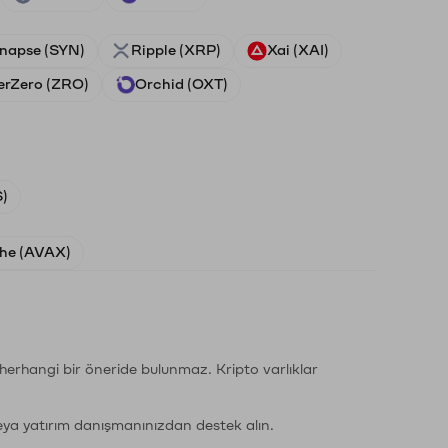
napse (SYN)
Ripple (XRP)
Xai (XAI)
erZero (ZRO)
Orchid (OXT)
)
he (AVAX)
li herhangi bir öneride bulunmaz. Kripto varlıklar
eya yatırım danışmanınızdan destek alın.