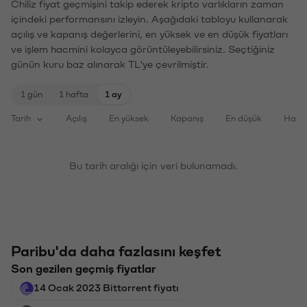
Chiliz fiyat geçmişini takip ederek kripto varlıkların zaman
içindeki performansını izleyin. Aşağıdaki tabloyu kullanarak
açılış ve kapanış değerlerini, en yüksek ve en düşük fiyatları
ve işlem hacmini kolayca görüntüleyebilirsiniz. Seçtiğiniz
günün kuru baz alınarak TL'ye çevrilmiştir.
1 gün
1 hafta
1 ay
Tarih
Açılış
En yüksek
Kapanış
En düşük
Haci
Bu tarih aralığı için veri bulunamadı.
Paribu'da daha fazlasını keşfet
Son gezilen geçmiş fiyatlar
14 Ocak 2023 Bittorrent fiyatı