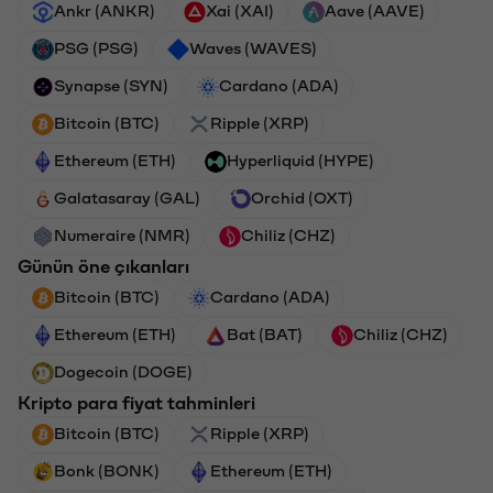
Ankr (ANKR)
Xai (XAI)
Aave (AAVE)
PSG (PSG)
Waves (WAVES)
Synapse (SYN)
Cardano (ADA)
Bitcoin (BTC)
Ripple (XRP)
Ethereum (ETH)
Hyperliquid (HYPE)
Galatasaray (GAL)
Orchid (OXT)
Numeraire (NMR)
Chiliz (CHZ)
Günün öne çıkanları
Bitcoin (BTC)
Cardano (ADA)
Ethereum (ETH)
Bat (BAT)
Chiliz (CHZ)
Dogecoin (DOGE)
Kripto para fiyat tahminleri
Bitcoin (BTC)
Ripple (XRP)
Bonk (BONK)
Ethereum (ETH)