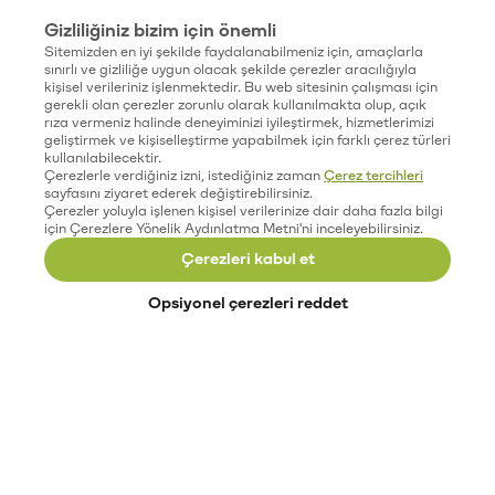
Gizliliğiniz bizim için önemli
Sitemizden en iyi şekilde faydalanabilmeniz için, amaçlarla
sınırlı ve gizliliğe uygun olacak şekilde çerezler aracılığıyla
kişisel verileriniz işlenmektedir. Bu web sitesinin çalışması için
gerekli olan çerezler zorunlu olarak kullanılmakta olup, açık
rıza vermeniz halinde deneyiminizi iyileştirmek, hizmetlerimizi
geliştirmek ve kişiselleştirme yapabilmek için farklı çerez türleri
kullanılabilecektir.
Çerezlerle verdiğiniz izni, istediğiniz zaman
Çerez tercihleri
sayfasını ziyaret ederek değiştirebilirsiniz.
Çerezler yoluyla işlenen kişisel verilerinize dair daha fazla bilgi
için Çerezlere Yönelik Aydınlatma Metni'ni inceleyebilirsiniz.
Çerezleri kabul et
Opsiyonel çerezleri reddet
Paribu’yu keşfet
Eğitimler