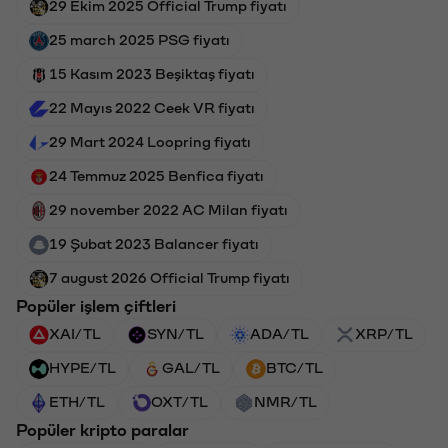
29 Ekim 2025 Official Trump fiyatı
25 march 2025 PSG fiyatı
15 Kasım 2023 Beşiktaş fiyatı
22 Mayıs 2022 Ceek VR fiyatı
29 Mart 2024 Loopring fiyatı
24 Temmuz 2025 Benfica fiyatı
29 november 2022 AC Milan fiyatı
19 Şubat 2023 Balancer fiyatı
7 august 2026 Official Trump fiyatı
Popüler işlem çiftleri
XAI/TL
SYN/TL
ADA/TL
XRP/TL
HYPE/TL
GAL/TL
BTC/TL
ETH/TL
OXT/TL
NMR/TL
Popüler kripto paralar