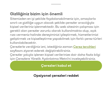
Gizliliğiniz bizim için önemli
Sitemizden en iyi şekilde faydalanabilmeniz için, amaçlarla
sınırlı ve gizliliğe uygun olacak şekilde çerezler aracılığıyla
kişisel verileriniz işlenmektedir. Bu web sitesinin çalışması için
gerekli olan çerezler zorunlu olarak kullanılmakta olup, açık
rıza vermeniz halinde deneyiminizi iyileştirmek, hizmetlerimizi
geliştirmek ve kişiselleştirme yapabilmek için farklı çerez türleri
kullanılabilecektir.
Çerezlerle verdiğiniz izni, istediğiniz zaman
Çerez tercihleri
sayfasını ziyaret ederek değiştirebilirsiniz.
Çerezler yoluyla işlenen kişisel verilerinize dair daha fazla bilgi
için Çerezlere Yönelik Aydınlatma Metni'ni inceleyebilirsiniz.
Çerezleri kabul et
Opsiyonel çerezleri reddet
Paribu’yu keşfet