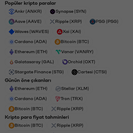
Popüler kripto paralar
Ankr (ANKR)
Synapse (SYN)
Aave (AAVE)
Ripple (XRP)
PSG (PSG)
Waves (WAVES)
Xai (XAI)
Cardano (ADA)
Bitcoin (BTC)
Ethereum (ETH)
Vanar (VANRY)
Galatasaray (GAL)
Orchid (OXT)
Stargate Finance (STG)
Cartesi (CTSI)
Günün öne çıkanları
Ethereum (ETH)
Stellar (XLM)
Cardano (ADA)
Tron (TRX)
Bitcoin (BTC)
Ripple (XRP)
Kripto para fiyat tahminleri
Bitcoin (BTC)
Ripple (XRP)