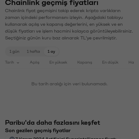
Chainlink geçmiş fiyatları
Chainlink fiyat geçmişini takip ederek kripto varlıkların
zaman içindeki performansını izleyin. Aşağıdaki tabloyu
kullanarak açılış ve kapanış değerlerini, en yüksek ve en
düşük fiyatları ve işlem hacmini kolayca görüntüleyebilirsiniz.
Seçtiğiniz günün kuru baz alınarak TL'ye çevrilmiştir.
1 gün
1 hafta
1 ay
Tarih
Açılış
En yüksek
Kapanış
En düşük
Haci
Bu tarih aralığı için veri bulunamadı.
Paribu'da daha fazlasını keşfet
Son gezilen geçmiş fiyatlar
7 Kasım 2024 Artificial Superintelligence fiyatı