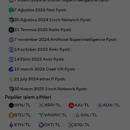
7 Ağustos 2026 Neo fiyatı
30 Ağustos 2024 1inch Network fiyatı
31 Temmuz 2025 Kaito fiyatı
7 november 2024 Artificial Superintelligence fiyatı
14 october 2022 Ankr fiyatı
14 Ekim 2022 Ankr fiyatı
10 march 2026 Ceek VR fiyatı
21 july 2024 ether.fi fiyatı
30 Kasım 2025 1inch Network fiyatı
Popüler işlem çiftleri
SYN/TL
XRP/TL
XAI/TL
ADA/TL
BTC/TL
VANRY/TL
GAL/TL
ETH/TL
OXT/TL
STG/TL