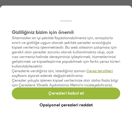
Gizliliğiniz bizim için önemli
Sitemizden en iyi şekilde faydalanabilmeniz için, amaçlarla
sınırlı ve gizliliğe uygun olacak şekilde çerezler aracılığıyla
kişisel verileriniz işlenmektedir. Bu web sitesinin çalışması için
gerekli olan çerezler zorunlu olarak kullanılmakta olup, açık
rıza vermeniz halinde deneyiminizi iyileştirmek, hizmetlerimizi
geliştirmek ve kişiselleştirme yapabilmek için farklı çerez türleri
kullanılabilecektir.
Çerezlerle verdiğiniz izni, istediğiniz zaman
Çerez tercihleri
sayfasını ziyaret ederek değiştirebilirsiniz.
Çerezler yoluyla işlenen kişisel verilerinize dair daha fazla bilgi
için Çerezlere Yönelik Aydınlatma Metni'ni inceleyebilirsiniz.
Çerezleri kabul et
Opsiyonel çerezleri reddet