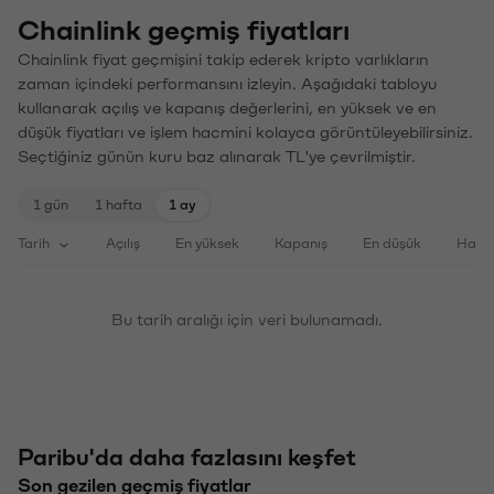
Chainlink geçmiş fiyatları
Chainlink fiyat geçmişini takip ederek kripto varlıkların
zaman içindeki performansını izleyin. Aşağıdaki tabloyu
kullanarak açılış ve kapanış değerlerini, en yüksek ve en
düşük fiyatları ve işlem hacmini kolayca görüntüleyebilirsiniz.
Seçtiğiniz günün kuru baz alınarak TL'ye çevrilmiştir.
1 gün
1 hafta
1 ay
Tarih
Açılış
En yüksek
Kapanış
En düşük
Haci
Bu tarih aralığı için veri bulunamadı.
Paribu'da daha fazlasını keşfet
Son gezilen geçmiş fiyatlar