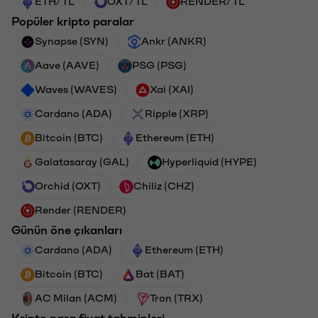
ETH/TL
OXT/TL
RENDER/TL
Popüler kripto paralar
Synapse (SYN)
Ankr (ANKR)
Aave (AAVE)
PSG (PSG)
Waves (WAVES)
Xai (XAI)
Cardano (ADA)
Ripple (XRP)
Bitcoin (BTC)
Ethereum (ETH)
Galatasaray (GAL)
Hyperliquid (HYPE)
Orchid (OXT)
Chiliz (CHZ)
Render (RENDER)
Günün öne çıkanları
Cardano (ADA)
Ethereum (ETH)
Bitcoin (BTC)
Bat (BAT)
AC Milan (ACM)
Tron (TRX)
Kripto para fiyat tahminleri