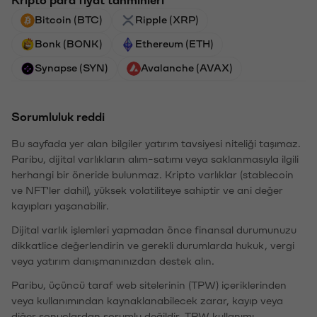
Bitcoin (BTC)
Ripple (XRP)
Bonk (BONK)
Ethereum (ETH)
Synapse (SYN)
Avalanche (AVAX)
Sorumluluk reddi
Bu sayfada yer alan bilgiler yatırım tavsiyesi niteliği taşımaz.
Paribu, dijital varlıkların alım-satımı veya saklanmasıyla ilgili
herhangi bir öneride bulunmaz. Kripto varlıklar (stablecoin
ve NFT'ler dahil), yüksek volatiliteye sahiptir ve ani değer
kayıpları yaşanabilir.
Dijital varlık işlemleri yapmadan önce finansal durumunuzu
dikkatlice değerlendirin ve gerekli durumlarda hukuk, vergi
veya yatırım danışmanınızdan destek alın.
Paribu, üçüncü taraf web sitelerinin (TPW) içeriklerinden
veya kullanımından kaynaklanabilecek zarar, kayıp veya
diğer sonuçlardan sorumlu değildir. TPW kullanımı,