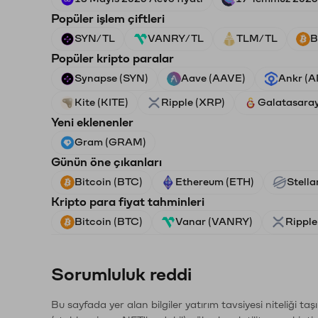
Popüler işlem çiftleri
SYN/TL
VANRY/TL
TLM/TL
B
Popüler kripto paralar
Synapse (SYN)
Aave (AAVE)
Ankr (
Kite (KITE)
Ripple (XRP)
Galatasara
Yeni eklenenler
Gram (GRAM)
Günün öne çıkanları
Bitcoin (BTC)
Ethereum (ETH)
Stella
Kripto para fiyat tahminleri
Bitcoin (BTC)
Vanar (VANRY)
Ripple
Sorumluluk reddi
Bu sayfada yer alan bilgiler yatırım tavsiyesi niteliği ta