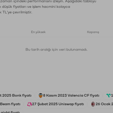
n zaman içindeki performansını izleyin. Aşağıdaki tabloyu
n düşük fiyatları ve işlem hacmini kolayca
 TL'ye çevrilmiştir.
En yüksek
Kapanış
Bu tarih aralığı için veri bulunamadı.
t 2025 Bonk fiyatı
8 Kasım 2023 Valencia CF fiyatı
1
Beam fiyatı
27 Şubat 2025 Uniswap fiyatı
26 Ocak 2
ixbt fiyatı