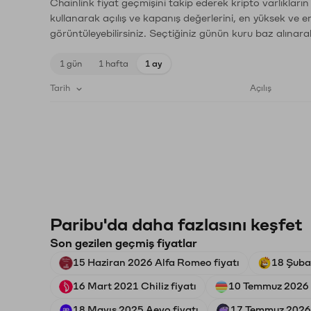
Chainlink fiyat geçmişini takip ederek kripto varlıkları
kullanarak açılış ve kapanış değerlerini, en yüksek ve e
görüntüleyebilirsiniz. Seçtiğiniz günün kuru baz alınarak
1 gün
1 hafta
1 ay
Tarih
Açılış
Paribu'da daha fazlasını keşfet
Son gezilen geçmiş fiyatlar
15 Haziran 2026 Alfa Romeo fiyatı
18 Şuba
16 Mart 2021 Chiliz fiyatı
10 Temmuz 2026 
18 Mayıs 2025 Aevo fiyatı
17 Temmuz 2026 a