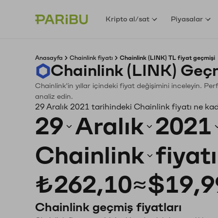
Kripto al/sat
Piyasalar
Anasayfa
Chainlink fiyatı
Chainlink (LINK) TL fiyat geçmişi
Chainlink (LINK) Geç
Chainlink'in yıllar içindeki fiyat değişimini inceleyin. 
analiz edin.
29 Aralık 2021 tarihindeki Chainlink fiyatı ne ka
29
Aralık
2021
Chainlink
fiyat
₺262,10
≈
$19,9
Chainlink geçmiş fiyatları