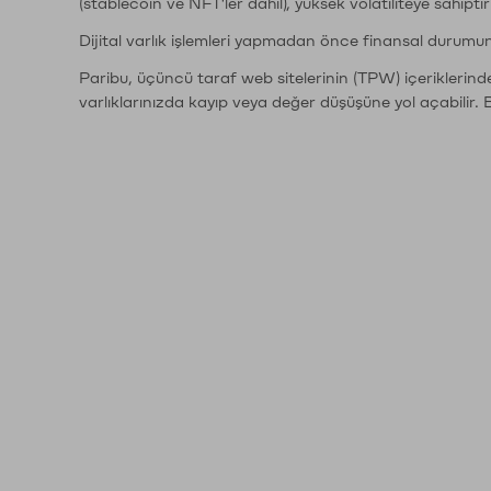
(stablecoin ve NFT'ler dahil), yüksek volatiliteye sahipti
Dijital varlık işlemleri yapmadan önce finansal durumu
Paribu, üçüncü taraf web sitelerinin (TPW) içeriklerin
varlıklarınızda kayıp veya değer düşüşüne yol açabilir. 