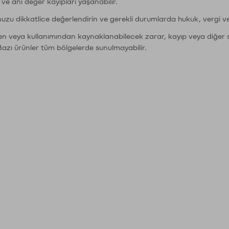
r ve ani değer kayıpları yaşanabilir.
nuzu dikkatlice değerlendirin ve gerekli durumlarda hukuk, vergi v
den veya kullanımından kaynaklanabilecek zarar, kayıp veya diğer 
Bazı ürünler tüm bölgelerde sunulmayabilir.