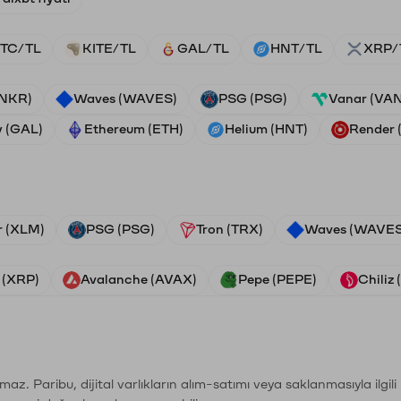
TC/TL
KITE/TL
GAL/TL
HNT/TL
XRP/
ANKR)
Waves (WAVES)
PSG (PSG)
Vanar (VA
y (GAL)
Ethereum (ETH)
Helium (HNT)
Render
r (XLM)
PSG (PSG)
Tron (TRX)
Waves (WAVES
 (XRP)
Avalanche (AVAX)
Pepe (PEPE)
Chiliz
şımaz. Paribu, dijital varlıkların alım-satımı veya saklanmasıyla ilgi