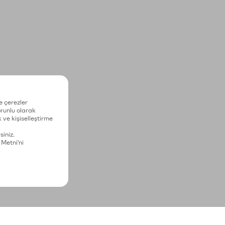
e çerezler
zorunlu olarak
 ve kişiselleştirme
siniz.
 Metni'ni