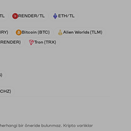
TL
RENDER/TL
ETH/TL
NRY)
Bitcoin (BTC)
Alien Worlds (TLM)
 (RENDER)
Tron (TRX)
)
 (CHZ)
li herhangi bir öneride bulunmaz. Kripto varlıklar