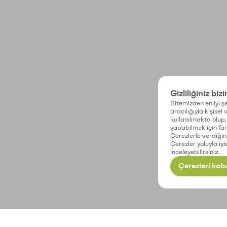
Gizliliğiniz biz
Sitemizden en iyi şe
aracılığıyla kişisel
kullanılmakta olup, 
yapabilmek için fark
Çerezlerle verdiğin
Çerezler yoluyla işl
inceleyebilirsiniz.
Çerezleri kabu