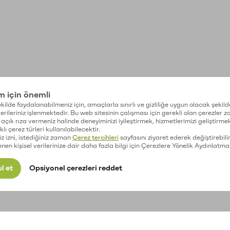
im için önemli
kilde faydalanabilmeniz için, amaçlarla sınırlı ve gizliliğe uygun olacak şekild
 verileriniz işlenmektedir. Bu web sitesinin çalışması için gerekli olan çerezler 
açık rıza vermeniz halinde deneyiminizi iyileştirmek, hizmetlerimizi geliştirmek
lı çerez türleri kullanılabilecektir.
iz izni, istediğiniz zaman
Çerez tercihleri
sayfasını ziyaret ederek değiştirebilir
enen kişisel verilerinize dair daha fazla bilgi için Çerezlere Yönelik Aydınlatma
l et
Opsiyonel çerezleri reddet