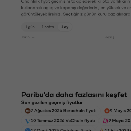
Chainlink fiyat geçmişini takip ederek kripto varlıkları
kullanarak açılış ve kapanış değerlerini, en yüksek ve e
görüntüleyebilirsiniz. Seçtiğiniz günün kuru baz alınarak
1 gün
1 hafta
1 ay
Tarih
Açılış
Paribu'da daha fazlasını keşfet
Son gezilen geçmiş fiyatlar
7 Ağustos 2026 Berachain fiyatı
9 Mayıs 20
10 Temmuz 2026 VeChain fiyatı
9 Mayıs 20
17 Ocak 2026 Ontology fiyatı
11 july 2023