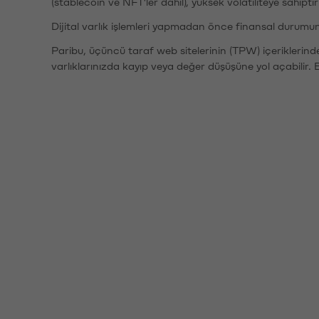
(stablecoin ve NFT'ler dahil), yüksek volatiliteye sahipti
Dijital varlık işlemleri yapmadan önce finansal durumu
Paribu, üçüncü taraf web sitelerinin (TPW) içeriklerin
varlıklarınızda kayıp veya değer düşüşüne yol açabilir. 