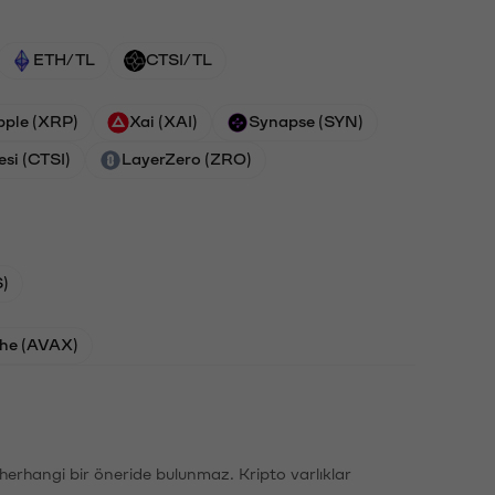
ETH/TL
CTSI/TL
pple (XRP)
Xai (XAI)
Synapse (SYN)
esi (CTSI)
LayerZero (ZRO)
)
he (AVAX)
li herhangi bir öneride bulunmaz. Kripto varlıklar