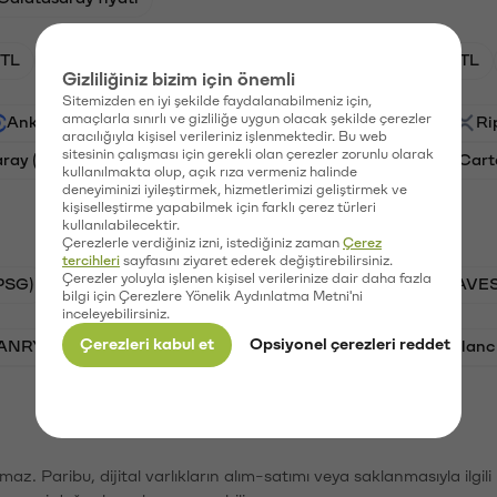
TL
HNT/TL
BTC/TL
GAL/TL
OXT/TL
Gizliliğiniz bizim için önemli
Sitemizden en iyi şekilde faydalanabilmeniz için,
amaçlarla sınırlı ve gizliliğe uygun olacak şekilde çerezler
Ankr (ANKR)
Waves (WAVES)
PSG (PSG)
Ri
aracılığıyla kişisel verileriniz işlenmektedir. Bu web
sitesinin çalışması için gerekli olan çerezler zorunlu olarak
aray (GAL)
Ethereum (ETH)
Orchid (OXT)
Cart
kullanılmakta olup, açık rıza vermeniz halinde
deneyiminizi iyileştirmek, hizmetlerimizi geliştirmek ve
kişiselleştirme yapabilmek için farklı çerez türleri
kullanılabilecektir.
Çerezlerle verdiğiniz izni, istediğiniz zaman
Çerez
tercihleri
sayfasını ziyaret ederek değiştirebilirsiniz.
Çerezler yoluyla işlenen kişisel verilerinize dair daha fazla
PSG)
Bitcoin (BTC)
Tron (TRX)
Waves (WAVES
bilgi için Çerezlere Yönelik Aydınlatma Metni'ni
inceleyebilirsiniz.
Çerezleri kabul et
Opsiyonel çerezleri reddet
VANRY)
Bonk (BONK)
Ethereum (ETH)
Avalanc
şımaz. Paribu, dijital varlıkların alım-satımı veya saklanmasıyla ilgi