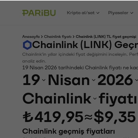
Kripto al/sat
Piyasalar
Anasayfa
Chainlink fiyatı
Chainlink (LINK) TL fiyat geçmişi
Chainlink (LINK) Geç
Chainlink'in yıllar içindeki fiyat değişimini inceleyin. 
analiz edin.
19 Nisan 2026 tarihindeki Chainlink fiyatı ne ka
19
Nisan
2026
Chainlink
fiyat
₺419,95
≈
$9,35
Chainlink geçmiş fiyatları