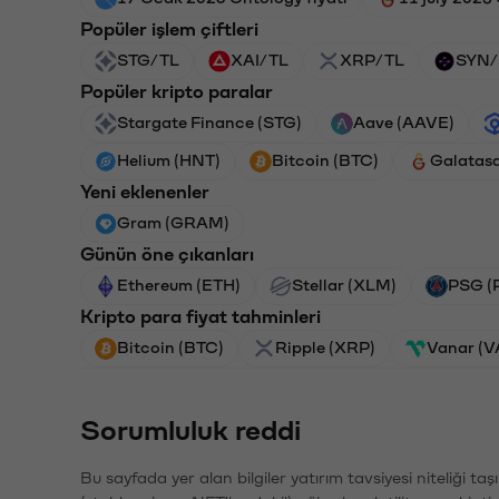
Popüler işlem çiftleri
STG/TL
XAI/TL
XRP/TL
SYN/
Popüler kripto paralar
Stargate Finance (STG)
Aave (AAVE)
Helium (HNT)
Bitcoin (BTC)
Galatas
Yeni eklenenler
Gram (GRAM)
Günün öne çıkanları
Ethereum (ETH)
Stellar (XLM)
PSG (
Kripto para fiyat tahminleri
Bitcoin (BTC)
Ripple (XRP)
Vanar (
Sorumluluk reddi
Bu sayfada yer alan bilgiler yatırım tavsiyesi niteliği ta