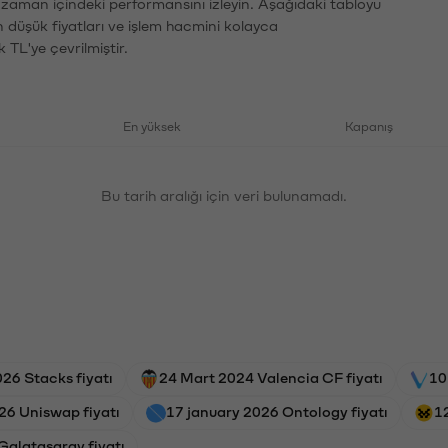
n zaman içindeki performansını izleyin. Aşağıdaki tabloyu
n düşük fiyatları ve işlem hacmini kolayca
 TL'ye çevrilmiştir.
En yüksek
Kapanış
Bu tarih aralığı için veri bulunamadı.
26 Stacks fiyatı
24 Mart 2024 Valencia CF fiyatı
10
26 Uniswap fiyatı
17 january 2026 Ontology fiyatı
1
 Galatasaray fiyatı