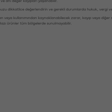
r ve ani değer kayıpları yaşanabilir.
nuzu dikkatlice değerlendirin ve gerekli durumlarda hukuk, vergi v
den veya kullanımından kaynaklanabilecek zarar, kayıp veya diğer 
Bazı ürünler tüm bölgelerde sunulmayabilir.