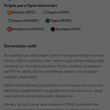
Kripto para fiyat tahminleri
Bitcoin (BTC)
Ripple (XRP)
Vanar (VANRY)
Pepe (PEPE)
Avalanche (AVAX)
Synapse (SYN)
Sorumluluk reddi
Bu sayfada yer alan bilgiler yatırım tavsiyesi niteliği taşımaz.
Paribu, dijital varlıkların alım-satımı veya saklanmasıyla ilgili
herhangi bir öneride bulunmaz. Kripto varlıklar (stablecoin
ve NFT'ler dahil), yüksek volatiliteye sahiptir ve ani değer
kayıpları yaşanabilir.
Dijital varlık işlemleri yapmadan önce finansal durumunuzu
dikkatlice değerlendirin ve gerekli durumlarda hukuk, vergi
veya yatırım danışmanınızdan destek alın.
Paribu, üçüncü taraf web sitelerinin (TPW) içeriklerinden
veya kullanımından kaynaklanabilecek zarar, kayıp veya