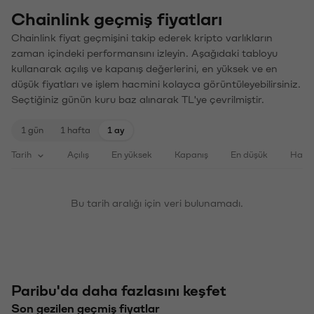
Chainlink geçmiş fiyatları
Chainlink fiyat geçmişini takip ederek kripto varlıkların
zaman içindeki performansını izleyin. Aşağıdaki tabloyu
kullanarak açılış ve kapanış değerlerini, en yüksek ve en
düşük fiyatları ve işlem hacmini kolayca görüntüleyebilirsiniz.
Seçtiğiniz günün kuru baz alınarak TL'ye çevrilmiştir.
1 gün
1 hafta
1 ay
Tarih
Açılış
En yüksek
Kapanış
En düşük
Haci
Bu tarih aralığı için veri bulunamadı.
Paribu'da daha fazlasını keşfet
Son gezilen geçmiş fiyatlar