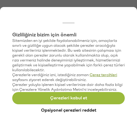
Gizliliğiniz bizim için önemli
Sitemizden en iyi şekilde faydalanabilmeniz için, amaçlarla
sınırlı ve gizliliğe uygun olacak şekilde çerezler aracılığıyla
kişisel verileriniz işlenmektedir. Bu web sitesinin çalışması için
gerekli olan çerezler zorunlu olarak kullanılmakta olup, açık
rıza vermeniz halinde deneyiminizi iyileştirmek, hizmetlerimizi
geliştirmek ve kişiselleştirme yapabilmek için farklı çerez türleri
kullanılabilecektir.
Çerezlerle verdiğiniz izni, istediğiniz zaman
Çerez tercihleri
sayfasını ziyaret ederek değiştirebilirsiniz.
Çerezler yoluyla işlenen kişisel verilerinize dair daha fazla bilgi
için Çerezlere Yönelik Aydınlatma Metni'ni inceleyebilirsiniz.
Çerezleri kabul et
Opsiyonel çerezleri reddet