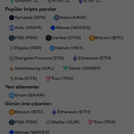
VANRY/TL
KITE/TL
ETH/TL
Popüler kripto paralar
Synapse (SYN)
Aave (AAVE)
Ankr (ANKR)
Waves (WAVES)
PSG (PSG)
Cartesi (CTSI)
Bitcoin (BTC)
Ripple (XRP)
Helium (HNT)
Stargate Finance (STG)
Ethereum (ETH)
Galatasaray (GAL)
Vanar (VANRY)
Kite (KITE)
Tron (TRX)
Yeni eklenenler
Gram (GRAM)
Günün öne çıkanları
Bitcoin (BTC)
Ethereum (ETH)
PSG (PSG)
Stellar (XLM)
Tron (TRX)
Waves (WAVES)