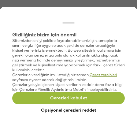
Gizliliğiniz bizim için önemli
Sitemizden en iyi şekilde faydalanabilmeniz için, amaçlarla
sınırlı ve gizliliğe uygun olacak şekilde çerezler aracılığıyla
kişisel verileriniz işlenmektedir. Bu web sitesinin çalışması için
gerekli olan çerezler zorunlu olarak kullanılmakta olup, açık
rıza vermeniz halinde deneyiminizi iyileştirmek, hizmetlerimizi
geliştirmek ve kişiselleştirme yapabilmek için farklı çerez türleri
kullanılabilecektir.
Çerezlerle verdiğiniz izni, istediğiniz zaman
Çerez tercihleri
sayfasını ziyaret ederek değiştirebilirsiniz.
Çerezler yoluyla işlenen kişisel verilerinize dair daha fazla bilgi
için Çerezlere Yönelik Aydınlatma Metni'ni inceleyebilirsiniz.
Çerezleri kabul et
Opsiyonel çerezleri reddet