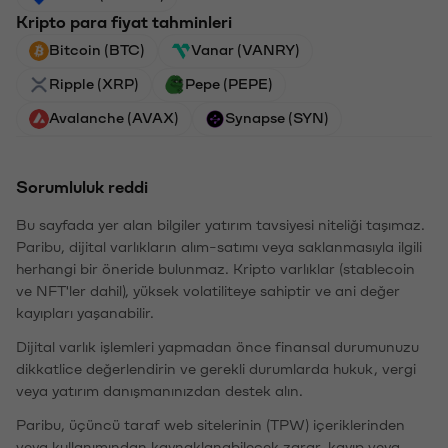
Kripto para fiyat tahminleri
Bitcoin (BTC)
Vanar (VANRY)
Ripple (XRP)
Pepe (PEPE)
Avalanche (AVAX)
Synapse (SYN)
Sorumluluk reddi
Bu sayfada yer alan bilgiler yatırım tavsiyesi niteliği taşımaz.
Paribu, dijital varlıkların alım-satımı veya saklanmasıyla ilgili
herhangi bir öneride bulunmaz. Kripto varlıklar (stablecoin
ve NFT'ler dahil), yüksek volatiliteye sahiptir ve ani değer
kayıpları yaşanabilir.
Dijital varlık işlemleri yapmadan önce finansal durumunuzu
dikkatlice değerlendirin ve gerekli durumlarda hukuk, vergi
veya yatırım danışmanınızdan destek alın.
Paribu, üçüncü taraf web sitelerinin (TPW) içeriklerinden
veya kullanımından kaynaklanabilecek zarar, kayıp veya