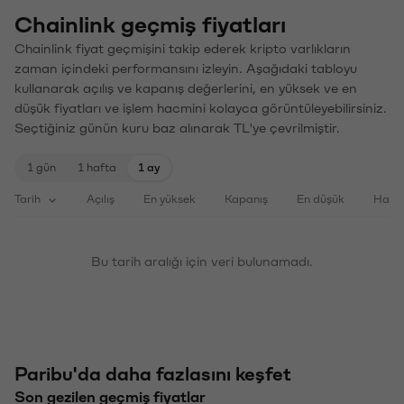
Chainlink geçmiş fiyatları
Chainlink fiyat geçmişini takip ederek kripto varlıkların
zaman içindeki performansını izleyin. Aşağıdaki tabloyu
kullanarak açılış ve kapanış değerlerini, en yüksek ve en
düşük fiyatları ve işlem hacmini kolayca görüntüleyebilirsiniz.
Seçtiğiniz günün kuru baz alınarak TL'ye çevrilmiştir.
1 gün
1 hafta
1 ay
Tarih
Açılış
En yüksek
Kapanış
En düşük
Haci
Bu tarih aralığı için veri bulunamadı.
Paribu'da daha fazlasını keşfet
Son gezilen geçmiş fiyatlar