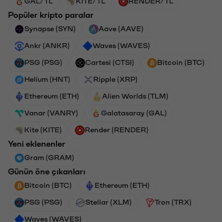
GAL/TL
KITE/TL
RENDER/TL
Popüler kripto paralar
Synapse (SYN)
Aave (AAVE)
Ankr (ANKR)
Waves (WAVES)
PSG (PSG)
Cartesi (CTSI)
Bitcoin (BTC)
Helium (HNT)
Ripple (XRP)
Ethereum (ETH)
Alien Worlds (TLM)
Vanar (VANRY)
Galatasaray (GAL)
Kite (KITE)
Render (RENDER)
Yeni eklenenler
Gram (GRAM)
Günün öne çıkanları
Bitcoin (BTC)
Ethereum (ETH)
PSG (PSG)
Stellar (XLM)
Tron (TRX)
Waves (WAVES)