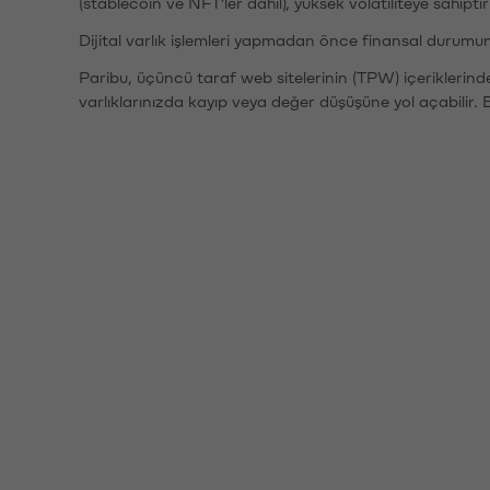
(stablecoin ve NFT'ler dahil), yüksek volatiliteye sahipti
Dijital varlık işlemleri yapmadan önce finansal durumu
Paribu, üçüncü taraf web sitelerinin (TPW) içeriklerin
varlıklarınızda kayıp veya değer düşüşüne yol açabilir. 