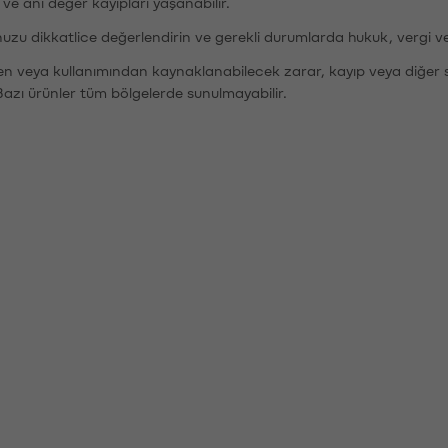
r ve ani değer kayıpları yaşanabilir.
nuzu dikkatlice değerlendirin ve gerekli durumlarda hukuk, vergi v
den veya kullanımından kaynaklanabilecek zarar, kayıp veya diğer 
Bazı ürünler tüm bölgelerde sunulmayabilir.