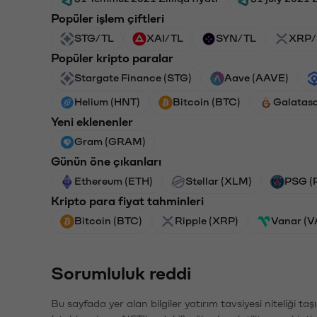
Popüler işlem çiftleri
STG/TL
XAI/TL
SYN/TL
XRP/
Popüler kripto paralar
Stargate Finance (STG)
Aave (AAVE)
Helium (HNT)
Bitcoin (BTC)
Galatas
Yeni eklenenler
Gram (GRAM)
Günün öne çıkanları
Ethereum (ETH)
Stellar (XLM)
PSG (
Kripto para fiyat tahminleri
Bitcoin (BTC)
Ripple (XRP)
Vanar (
Sorumluluk reddi
Bu sayfada yer alan bilgiler yatırım tavsiyesi niteliği ta