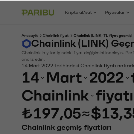
Kripto al/sat
Piyasalar
Anasayfa
Chainlink fiyatı
Chainlink (LINK) TL fiyat geçmişi
Chainlink (LINK) Geç
Chainlink'in yıllar içindeki fiyat değişimini inceleyin. 
analiz edin.
14 Mart 2022 tarihindeki Chainlink fiyatı ne kad
14
Mart
2022
Chainlink
fiyat
₺197,05
≈
$13,3
Chainlink geçmiş fiyatları