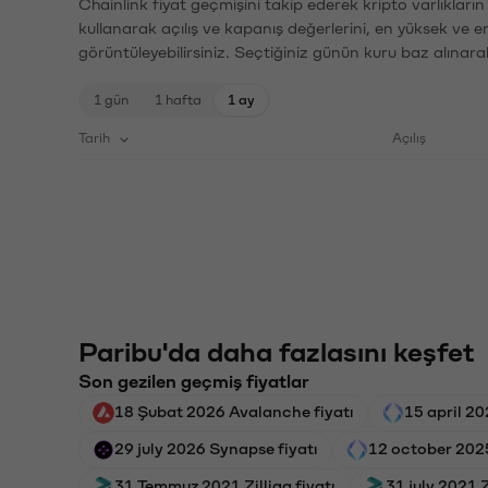
Chainlink fiyat geçmişini takip ederek kripto varlıkları
kullanarak açılış ve kapanış değerlerini, en yüksek ve e
görüntüleyebilirsiniz. Seçtiğiniz günün kuru baz alınarak
1 gün
1 hafta
1 ay
Tarih
Açılış
Paribu'da daha fazlasını keşfet
Son gezilen geçmiş fiyatlar
18 Şubat 2026 Avalanche fiyatı
15 april 2
29 july 2026 Synapse fiyatı
12 october 202
31 Temmuz 2021 Zilliqa fiyatı
31 july 2021 Z