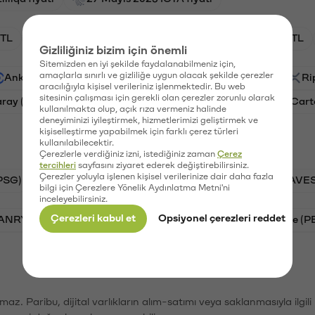
TL
HNT/TL
BTC/TL
GAL/TL
OXT/TL
Gizliliğiniz bizim için önemli
Sitemizden en iyi şekilde faydalanabilmeniz için,
amaçlarla sınırlı ve gizliliğe uygun olacak şekilde çerezler
Ankr (ANKR)
Waves (WAVES)
PSG (PSG)
Ri
aracılığıyla kişisel verileriniz işlenmektedir. Bu web
sitesinin çalışması için gerekli olan çerezler zorunlu olarak
aray (GAL)
Ethereum (ETH)
Orchid (OXT)
Cart
kullanılmakta olup, açık rıza vermeniz halinde
deneyiminizi iyileştirmek, hizmetlerimizi geliştirmek ve
kişiselleştirme yapabilmek için farklı çerez türleri
kullanılabilecektir.
Çerezlerle verdiğiniz izni, istediğiniz zaman
Çerez
tercihleri
sayfasını ziyaret ederek değiştirebilirsiniz.
Çerezler yoluyla işlenen kişisel verilerinize dair daha fazla
PSG)
Bitcoin (BTC)
Tron (TRX)
Waves (WAVES
bilgi için Çerezlere Yönelik Aydınlatma Metni'ni
inceleyebilirsiniz.
Çerezleri kabul et
Opsiyonel çerezleri reddet
VANRY)
Bonk (BONK)
Ethereum (ETH)
Pepe (P
şımaz. Paribu, dijital varlıkların alım-satımı veya saklanmasıyla ilgi