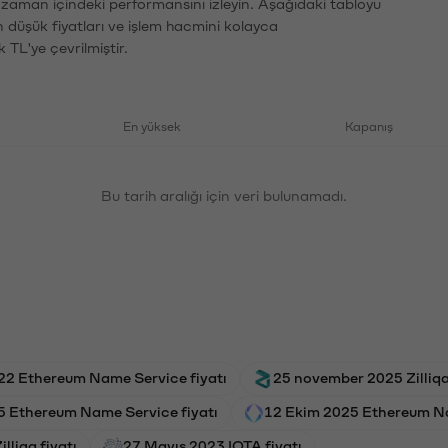
n zaman içindeki performansını izleyin. Aşağıdaki tabloyu
n düşük fiyatları ve işlem hacmini kolayca
 TL'ye çevrilmiştir.
En yüksek
Kapanış
Bu tarih aralığı için veri bulunamadı.
022 Ethereum Name Service fiyatı
25 november 2025 Zilliqa 
5 Ethereum Name Service fiyatı
12 Ekim 2025 Ethereum Na
illiqa fiyatı
27 Mayıs 2023 IOTA fiyatı