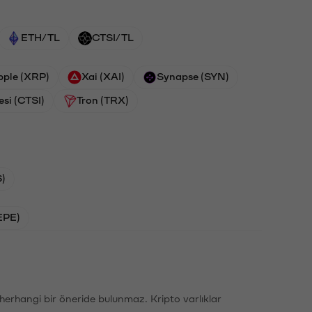
ETH/TL
CTSI/TL
pple (XRP)
Xai (XAI)
Synapse (SYN)
esi (CTSI)
Tron (TRX)
)
EPE)
li herhangi bir öneride bulunmaz. Kripto varlıklar