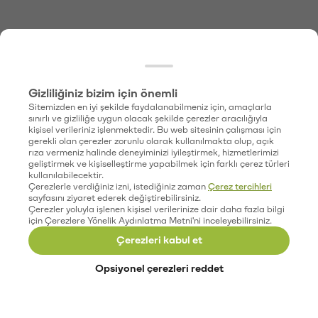
Gizliliğiniz bizim için önemli
Sitemizden en iyi şekilde faydalanabilmeniz için, amaçlarla
sınırlı ve gizliliğe uygun olacak şekilde çerezler aracılığıyla
kişisel verileriniz işlenmektedir. Bu web sitesinin çalışması için
gerekli olan çerezler zorunlu olarak kullanılmakta olup, açık
rıza vermeniz halinde deneyiminizi iyileştirmek, hizmetlerimizi
geliştirmek ve kişiselleştirme yapabilmek için farklı çerez türleri
kullanılabilecektir.
Çerezlerle verdiğiniz izni, istediğiniz zaman
Çerez tercihleri
sayfasını ziyaret ederek değiştirebilirsiniz.
Çerezler yoluyla işlenen kişisel verilerinize dair daha fazla bilgi
için Çerezlere Yönelik Aydınlatma Metni'ni inceleyebilirsiniz.
Çerezleri kabul et
Opsiyonel çerezleri reddet