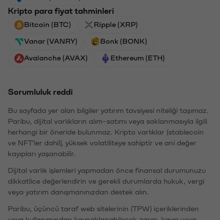
Kripto para fiyat tahminleri
Bitcoin (BTC)
Ripple (XRP)
Vanar (VANRY)
Bonk (BONK)
Avalanche (AVAX)
Ethereum (ETH)
Sorumluluk reddi
Bu sayfada yer alan bilgiler yatırım tavsiyesi niteliği taşımaz.
Paribu, dijital varlıkların alım-satımı veya saklanmasıyla ilgili
herhangi bir öneride bulunmaz. Kripto varlıklar (stablecoin
ve NFT'ler dahil), yüksek volatiliteye sahiptir ve ani değer
kayıpları yaşanabilir.
Dijital varlık işlemleri yapmadan önce finansal durumunuzu
dikkatlice değerlendirin ve gerekli durumlarda hukuk, vergi
veya yatırım danışmanınızdan destek alın.
Paribu, üçüncü taraf web sitelerinin (TPW) içeriklerinden
veya kullanımından kaynaklanabilecek zarar, kayıp veya