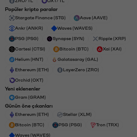
ZRO/TL
OXT/TL
Popüler kripto paralar
Stargate Finance (STG)
Aave (AAVE)
Ankr (ANKR)
Waves (WAVES)
PSG (PSG)
Synapse (SYN)
Ripple (XRP)
Cartesi (CTSI)
Bitcoin (BTC)
Xai (XAI)
Helium (HNT)
Galatasaray (GAL)
Ethereum (ETH)
LayerZero (ZRO)
Orchid (OXT)
Yeni eklenenler
Gram (GRAM)
Günün öne çıkanları
Ethereum (ETH)
Stellar (XLM)
Bitcoin (BTC)
PSG (PSG)
Tron (TRX)
Waves (WAVES)