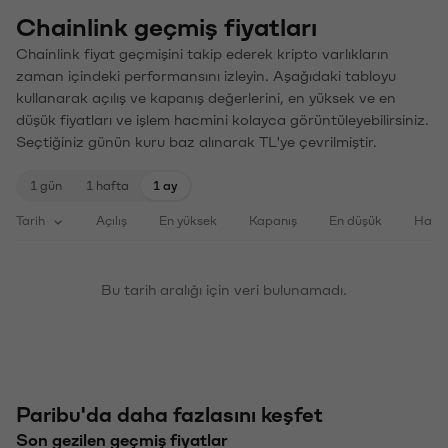
Chainlink geçmiş fiyatları
Chainlink fiyat geçmişini takip ederek kripto varlıkların
zaman içindeki performansını izleyin. Aşağıdaki tabloyu
kullanarak açılış ve kapanış değerlerini, en yüksek ve en
düşük fiyatları ve işlem hacmini kolayca görüntüleyebilirsiniz.
Seçtiğiniz günün kuru baz alınarak TL'ye çevrilmiştir.
1 gün
1 hafta
1 ay
Tarih
Açılış
En yüksek
Kapanış
En düşük
Haci
Bu tarih aralığı için veri bulunamadı.
Paribu'da daha fazlasını keşfet
Son gezilen geçmiş fiyatlar