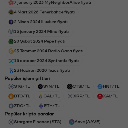
7 january 2023 MyNeighborAlice fiyatı
4 Mart 2026 Fenerbahçe fiyatı
2 Nisan 2024 Illuvium fiyatı
15 january 2024 Mina fiyatı
20 Şubat 2024 Pepe fiyatı
23 Temmuz 2024 Radio Caca fiyatı
15 october 2024 Synthetix fiyatı
23 Haziran 2020 Tezos fiyatı
Popüler işlem çiftleri
STG/TL
SYN/TL
CTSI/TL
HNT/TL
BTC/TL
GAL/TL
XRP/TL
XAI/TL
ZRO/TL
ETH/TL
Popüler kripto paralar
Stargate Finance (STG)
Aave (AAVE)