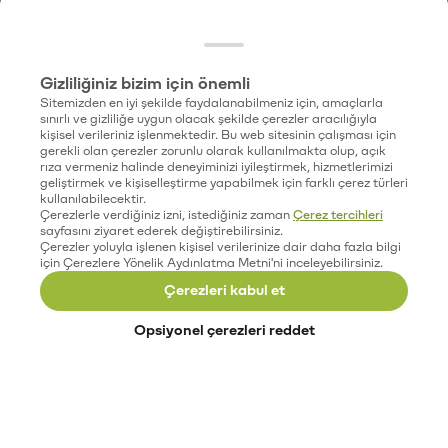
Gizliliğiniz bizim için önemli
Sitemizden en iyi şekilde faydalanabilmeniz için, amaçlarla
sınırlı ve gizliliğe uygun olacak şekilde çerezler aracılığıyla
kişisel verileriniz işlenmektedir. Bu web sitesinin çalışması için
gerekli olan çerezler zorunlu olarak kullanılmakta olup, açık
rıza vermeniz halinde deneyiminizi iyileştirmek, hizmetlerimizi
geliştirmek ve kişiselleştirme yapabilmek için farklı çerez türleri
kullanılabilecektir.
Çerezlerle verdiğiniz izni, istediğiniz zaman
Çerez tercihleri
sayfasını ziyaret ederek değiştirebilirsiniz.
Çerezler yoluyla işlenen kişisel verilerinize dair daha fazla bilgi
için Çerezlere Yönelik Aydınlatma Metni'ni inceleyebilirsiniz.
Çerezleri kabul et
Opsiyonel çerezleri reddet