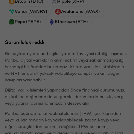
Bitcoin (BTC)
Ripple (XRP)
Vanar (VANRY)
Avalanche (AVAX)
Pepe (PEPE)
Ethereum (ETH)
Sorumluluk reddi
Bu sayfada yer alan bilgiler yatırım tavsiyesi niteliği taşımaz.
Paribu, dijital varlıkların alım-satımı veya saklanmasıyla ilgili
herhangi bir öneride bulunmaz. Kripto varlıklar (stablecoin
ve NFT'ler dahil), yüksek volatiliteye sahiptir ve ani değer
kayıpları yaşanabilir.
Dijital varlık işlemleri yapmadan önce finansal durumunuzu
dikkatlice değerlendirin ve gerekli durumlarda hukuk, vergi
veya yatırım danışmanınızdan destek alın.
Paribu, üçüncü taraf web sitelerinin (TPW) içeriklerinden
veya kullanımından kaynaklanabilecek zarar, kayıp veya
diğer sonuçlardan sorumlu değildir. TPW kullanımı,
varlıklarınızda kayıp veya değer düşüşüne yol açabilir. Bazı