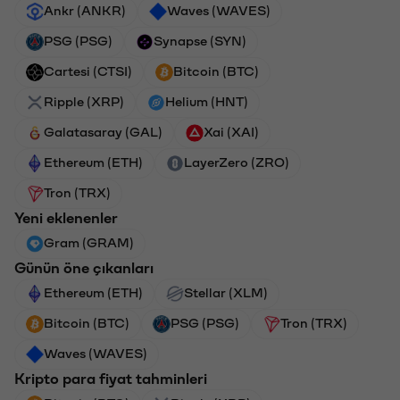
Ankr (ANKR)
Waves (WAVES)
PSG (PSG)
Synapse (SYN)
Cartesi (CTSI)
Bitcoin (BTC)
Ripple (XRP)
Helium (HNT)
Galatasaray (GAL)
Xai (XAI)
Ethereum (ETH)
LayerZero (ZRO)
Tron (TRX)
Yeni eklenenler
Gram (GRAM)
Günün öne çıkanları
Ethereum (ETH)
Stellar (XLM)
Bitcoin (BTC)
PSG (PSG)
Tron (TRX)
Waves (WAVES)
Kripto para fiyat tahminleri