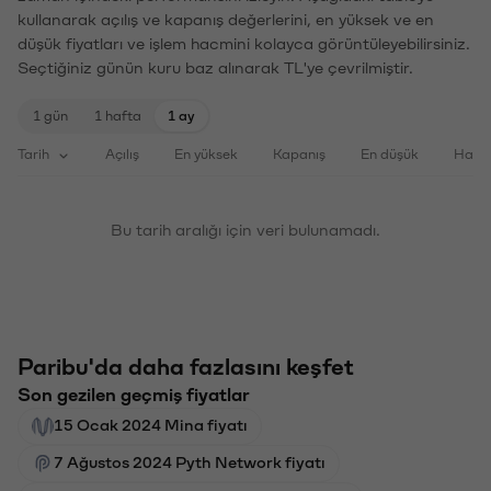
kullanarak açılış ve kapanış değerlerini, en yüksek ve en
düşük fiyatları ve işlem hacmini kolayca görüntüleyebilirsiniz.
Seçtiğiniz günün kuru baz alınarak TL'ye çevrilmiştir.
1 gün
1 hafta
1 ay
Tarih
Açılış
En yüksek
Kapanış
En düşük
Haci
Bu tarih aralığı için veri bulunamadı.
Paribu'da daha fazlasını keşfet
Son gezilen geçmiş fiyatlar
15 Ocak 2024 Mina fiyatı
7 Ağustos 2024 Pyth Network fiyatı