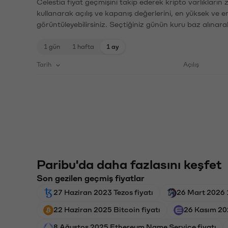
Celestia fiyat geçmişini takip ederek kripto varlıkların
kullanarak açılış ve kapanış değerlerini, en yüksek ve e
görüntüleyebilirsiniz. Seçtiğiniz günün kuru baz alınarak
1 gün
1 hafta
1 ay
Tarih
Açılış
Paribu'da daha fazlasını keşfet
Son gezilen geçmiş fiyatlar
27 Haziran 2023 Tezos fiyatı
26 Mart 2026 
22 Haziran 2025 Bitcoin fiyatı
26 Kasım 202
8 Ağustos 2025 Ethereum Name Service fiyatı