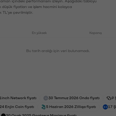
 zaman içindeki performansını izleyin. Aşağıdaki tabloyu
n düşük fiyatları ve işlem hacmini kolayca
 TL'ye çevrilmiştir.
En yüksek
Kapanış
Bu tarih aralığı için veri bulunamadı.
1inch Network fiyatı
30 Temmuz 2026 Ondo fiyatı
9 
4 Enjin Coin fiyatı
5 Haziran 2026 Zilliqa fiyatı
17 Ş
20 Ocak 2025 Goatseus Maximus fiyatı