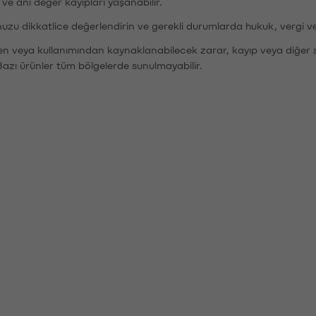
r ve ani değer kayıpları yaşanabilir.
nuzu dikkatlice değerlendirin ve gerekli durumlarda hukuk, vergi v
den veya kullanımından kaynaklanabilecek zarar, kayıp veya diğer 
Bazı ürünler tüm bölgelerde sunulmayabilir.