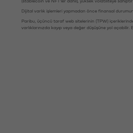
(stablecoin ve NFT'ler dahil), yüksek volatiliteye sahipti
Dijital varlık işlemleri yapmadan önce finansal durumu
Paribu, üçüncü taraf web sitelerinin (TPW) içeriklerin
varlıklarınızda kayıp veya değer düşüşüne yol açabilir. 