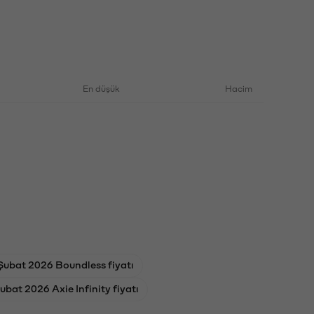
En düşük
Hacim
Şubat 2026 Boundless fiyatı
ubat 2026 Axie Infinity fiyatı