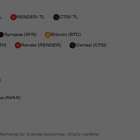
L
RENDER/TL
CTSI/TL
Synapse (SYN)
Bitcoin (BTC)
TH)
Render (RENDER)
Cartesi (CTSI)
)
he (AVAX)
li herhangi bir öneride bulunmaz. Kripto varlıklar