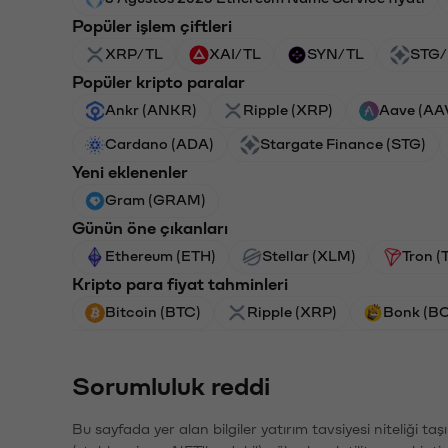
Popüler işlem çiftleri
XRP/TL
XAI/TL
SYN/TL
STG/
Popüler kripto paralar
Ankr (ANKR)
Ripple (XRP)
Aave (AA
Cardano (ADA)
Stargate Finance (STG)
Yeni eklenenler
Gram (GRAM)
Günün öne çıkanları
Ethereum (ETH)
Stellar (XLM)
Tron (
Kripto para fiyat tahminleri
Bitcoin (BTC)
Ripple (XRP)
Bonk (B
Sorumluluk reddi
Bu sayfada yer alan bilgiler yatırım tavsiyesi niteliği ta