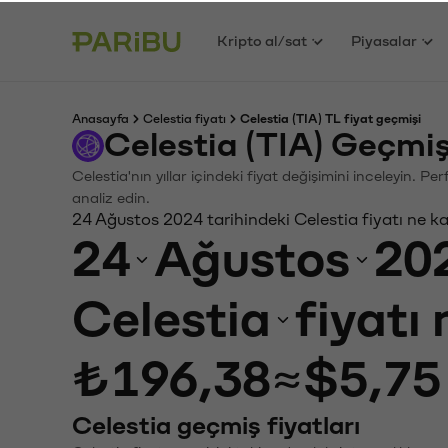
Kripto al/sat
Piyasalar
Anasayfa
Celestia fiyatı
Celestia (TIA) TL fiyat geçmişi
Celestia (TIA) Geçmi
Celestia'nın yıllar içindeki fiyat değişimini inceleyin. 
analiz edin.
24 Ağustos 2024 tarihindeki Celestia fiyatı ne k
24
Ağustos
20
Celestia
fiyatı
₺196,38
≈
$5,75
Celestia geçmiş fiyatları