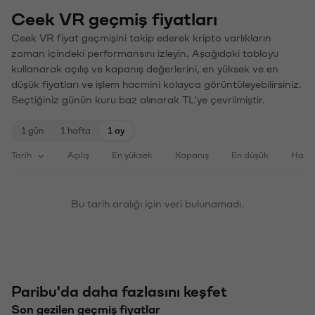
Ceek VR geçmiş fiyatları
Ceek VR fiyat geçmişini takip ederek kripto varlıkların
zaman içindeki performansını izleyin. Aşağıdaki tabloyu
kullanarak açılış ve kapanış değerlerini, en yüksek ve en
düşük fiyatları ve işlem hacmini kolayca görüntüleyebilirsiniz.
Seçtiğiniz günün kuru baz alınarak TL'ye çevrilmiştir.
1 gün
1 hafta
1 ay
Tarih
Açılış
En yüksek
Kapanış
En düşük
Haci
Bu tarih aralığı için veri bulunamadı.
Paribu'da daha fazlasını keşfet
Son gezilen geçmiş fiyatlar