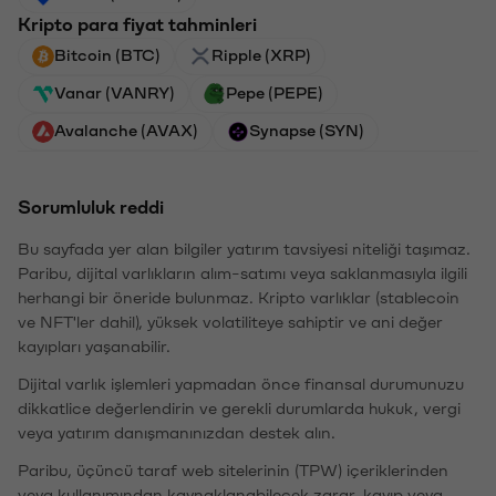
Kripto para fiyat tahminleri
Bitcoin (BTC)
Ripple (XRP)
Vanar (VANRY)
Pepe (PEPE)
Avalanche (AVAX)
Synapse (SYN)
Sorumluluk reddi
Bu sayfada yer alan bilgiler yatırım tavsiyesi niteliği taşımaz.
Paribu, dijital varlıkların alım-satımı veya saklanmasıyla ilgili
herhangi bir öneride bulunmaz. Kripto varlıklar (stablecoin
ve NFT'ler dahil), yüksek volatiliteye sahiptir ve ani değer
kayıpları yaşanabilir.
Dijital varlık işlemleri yapmadan önce finansal durumunuzu
dikkatlice değerlendirin ve gerekli durumlarda hukuk, vergi
veya yatırım danışmanınızdan destek alın.
Paribu, üçüncü taraf web sitelerinin (TPW) içeriklerinden
veya kullanımından kaynaklanabilecek zarar, kayıp veya