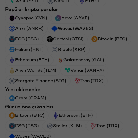
VANRY/TL
STG/TL
ETH/TL
Popüler kripto paralar
Synapse (SYN)
Aave (AAVE)
Ankr (ANKR)
Waves (WAVES)
PSG (PSG)
Cartesi (CTSI)
Bitcoin (BTC)
Helium (HNT)
Ripple (XRP)
Ethereum (ETH)
Galatasaray (GAL)
Alien Worlds (TLM)
Vanar (VANRY)
Stargate Finance (STG)
Tron (TRX)
Yeni eklenenler
Gram (GRAM)
Günün öne çıkanları
Bitcoin (BTC)
Ethereum (ETH)
PSG (PSG)
Stellar (XLM)
Tron (TRX)
Waves (WAVES)