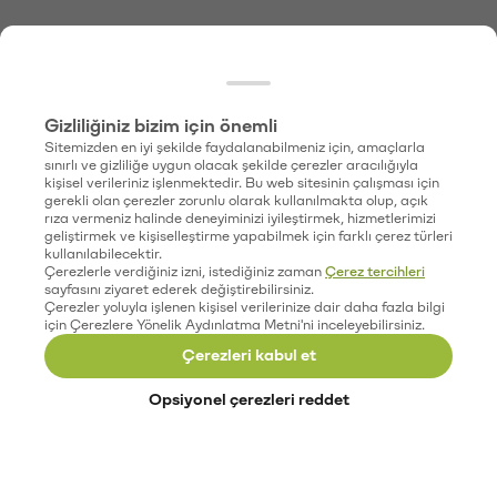
Gizliliğiniz bizim için önemli
Sitemizden en iyi şekilde faydalanabilmeniz için, amaçlarla
sınırlı ve gizliliğe uygun olacak şekilde çerezler aracılığıyla
kişisel verileriniz işlenmektedir. Bu web sitesinin çalışması için
gerekli olan çerezler zorunlu olarak kullanılmakta olup, açık
rıza vermeniz halinde deneyiminizi iyileştirmek, hizmetlerimizi
geliştirmek ve kişiselleştirme yapabilmek için farklı çerez türleri
kullanılabilecektir.
Çerezlerle verdiğiniz izni, istediğiniz zaman
Çerez tercihleri
sayfasını ziyaret ederek değiştirebilirsiniz.
Çerezler yoluyla işlenen kişisel verilerinize dair daha fazla bilgi
için Çerezlere Yönelik Aydınlatma Metni'ni inceleyebilirsiniz.
Çerezleri kabul et
Opsiyonel çerezleri reddet