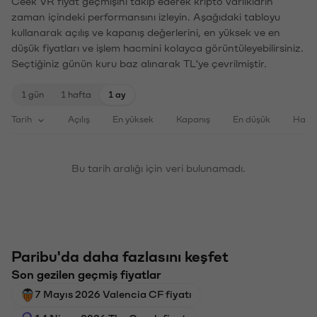
Ceek VR fiyat geçmişini takip ederek kripto varlıkların
zaman içindeki performansını izleyin. Aşağıdaki tabloyu
kullanarak açılış ve kapanış değerlerini, en yüksek ve en
düşük fiyatları ve işlem hacmini kolayca görüntüleyebilirsiniz.
Seçtiğiniz günün kuru baz alınarak TL'ye çevrilmiştir.
1 gün
1 hafta
1 ay
Tarih
Açılış
En yüksek
Kapanış
En düşük
Haci
Bu tarih aralığı için veri bulunamadı.
Paribu'da daha fazlasını keşfet
Son gezilen geçmiş fiyatlar
7 Mayıs 2026 Valencia CF fiyatı