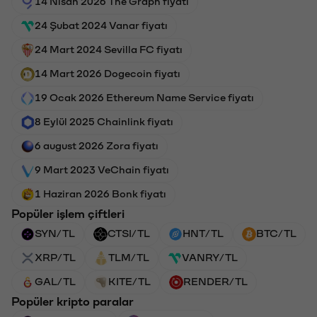
14 Nisan 2026 The Graph fiyatı
24 Şubat 2024 Vanar fiyatı
24 Mart 2024 Sevilla FC fiyatı
14 Mart 2026 Dogecoin fiyatı
19 Ocak 2026 Ethereum Name Service fiyatı
8 Eylül 2025 Chainlink fiyatı
6 august 2026 Zora fiyatı
9 Mart 2023 VeChain fiyatı
1 Haziran 2026 Bonk fiyatı
Popüler işlem çiftleri
SYN/TL
CTSI/TL
HNT/TL
BTC/TL
XRP/TL
TLM/TL
VANRY/TL
GAL/TL
KITE/TL
RENDER/TL
Popüler kripto paralar