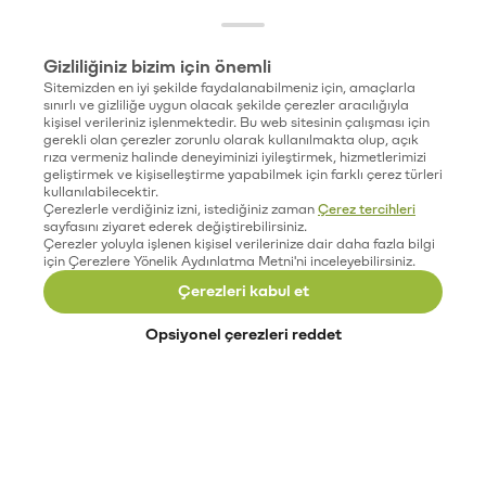
Gizliliğiniz bizim için önemli
Sitemizden en iyi şekilde faydalanabilmeniz için, amaçlarla
sınırlı ve gizliliğe uygun olacak şekilde çerezler aracılığıyla
kişisel verileriniz işlenmektedir. Bu web sitesinin çalışması için
gerekli olan çerezler zorunlu olarak kullanılmakta olup, açık
rıza vermeniz halinde deneyiminizi iyileştirmek, hizmetlerimizi
geliştirmek ve kişiselleştirme yapabilmek için farklı çerez türleri
kullanılabilecektir.
Çerezlerle verdiğiniz izni, istediğiniz zaman
Çerez tercihleri
sayfasını ziyaret ederek değiştirebilirsiniz.
Çerezler yoluyla işlenen kişisel verilerinize dair daha fazla bilgi
için Çerezlere Yönelik Aydınlatma Metni'ni inceleyebilirsiniz.
Çerezleri kabul et
Opsiyonel çerezleri reddet