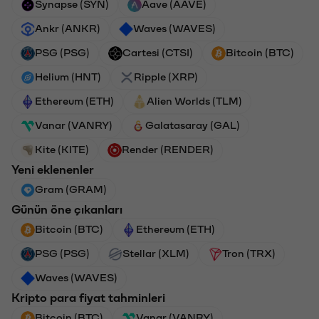
Synapse (SYN)
Aave (AAVE)
Ankr (ANKR)
Waves (WAVES)
PSG (PSG)
Cartesi (CTSI)
Bitcoin (BTC)
Helium (HNT)
Ripple (XRP)
Ethereum (ETH)
Alien Worlds (TLM)
Vanar (VANRY)
Galatasaray (GAL)
Kite (KITE)
Render (RENDER)
Yeni eklenenler
Gram (GRAM)
Günün öne çıkanları
Bitcoin (BTC)
Ethereum (ETH)
PSG (PSG)
Stellar (XLM)
Tron (TRX)
Waves (WAVES)
Kripto para fiyat tahminleri
Bitcoin (BTC)
Vanar (VANRY)