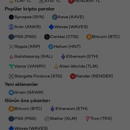
TLM/TL
STG/TL
RENDER/TL
Popüler kripto paralar
Synapse (SYN)
Aave (AAVE)
Ankr (ANKR)
Waves (WAVES)
PSG (PSG)
Cartesi (CTSI)
Bitcoin (BTC)
Ripple (XRP)
Helium (HNT)
Galatasaray (GAL)
Ethereum (ETH)
Vanar (VANRY)
Alien Worlds (TLM)
Stargate Finance (STG)
Render (RENDER)
Yeni eklenenler
Gram (GRAM)
Günün öne çıkanları
Bitcoin (BTC)
Ethereum (ETH)
PSG (PSG)
Stellar (XLM)
Tron (TRX)
Waves (WAVES)