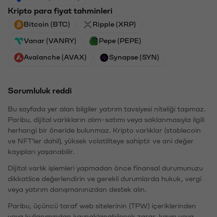
Kripto para fiyat tahminleri
Bitcoin (BTC)
Ripple (XRP)
Vanar (VANRY)
Pepe (PEPE)
Avalanche (AVAX)
Synapse (SYN)
Sorumluluk reddi
Bu sayfada yer alan bilgiler yatırım tavsiyesi niteliği taşımaz.
Paribu, dijital varlıkların alım-satımı veya saklanmasıyla ilgili
herhangi bir öneride bulunmaz. Kripto varlıklar (stablecoin
ve NFT'ler dahil), yüksek volatiliteye sahiptir ve ani değer
kayıpları yaşanabilir.
Dijital varlık işlemleri yapmadan önce finansal durumunuzu
dikkatlice değerlendirin ve gerekli durumlarda hukuk, vergi
veya yatırım danışmanınızdan destek alın.
Paribu, üçüncü taraf web sitelerinin (TPW) içeriklerinden
veya kullanımından kaynaklanabilecek zarar, kayıp veya