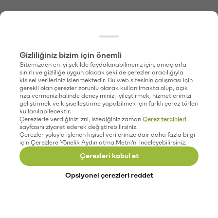
Gizliliğiniz bizim için önemli
Sitemizden en iyi şekilde faydalanabilmeniz için, amaçlarla
sınırlı ve gizliliğe uygun olacak şekilde çerezler aracılığıyla
kişisel verileriniz işlenmektedir. Bu web sitesinin çalışması için
gerekli olan çerezler zorunlu olarak kullanılmakta olup, açık
rıza vermeniz halinde deneyiminizi iyileştirmek, hizmetlerimizi
geliştirmek ve kişiselleştirme yapabilmek için farklı çerez türleri
kullanılabilecektir.
Çerezlerle verdiğiniz izni, istediğiniz zaman
Çerez tercihleri
sayfasını ziyaret ederek değiştirebilirsiniz.
Çerezler yoluyla işlenen kişisel verilerinize dair daha fazla bilgi
için Çerezlere Yönelik Aydınlatma Metni'ni inceleyebilirsiniz.
Çerezleri kabul et
Opsiyonel çerezleri reddet