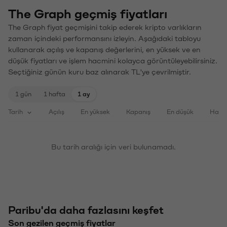
The Graph geçmiş fiyatları
The Graph fiyat geçmişini takip ederek kripto varlıkların
zaman içindeki performansını izleyin. Aşağıdaki tabloyu
kullanarak açılış ve kapanış değerlerini, en yüksek ve en
düşük fiyatları ve işlem hacmini kolayca görüntüleyebilirsiniz.
Seçtiğiniz günün kuru baz alınarak TL'ye çevrilmiştir.
1 gün
1 hafta
1 ay
Tarih
Açılış
En yüksek
Kapanış
En düşük
Haci
Bu tarih aralığı için veri bulunamadı.
Paribu'da daha fazlasını keşfet
Son gezilen geçmiş fiyatlar