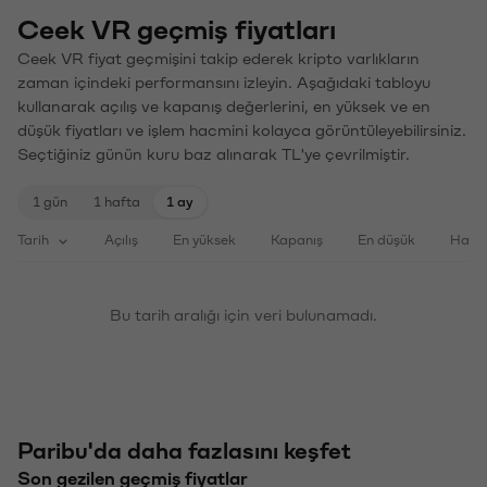
Ceek VR geçmiş fiyatları
Ceek VR fiyat geçmişini takip ederek kripto varlıkların
zaman içindeki performansını izleyin. Aşağıdaki tabloyu
kullanarak açılış ve kapanış değerlerini, en yüksek ve en
düşük fiyatları ve işlem hacmini kolayca görüntüleyebilirsiniz.
Seçtiğiniz günün kuru baz alınarak TL'ye çevrilmiştir.
1 gün
1 hafta
1 ay
Tarih
Açılış
En yüksek
Kapanış
En düşük
Haci
Bu tarih aralığı için veri bulunamadı.
Paribu'da daha fazlasını keşfet
Son gezilen geçmiş fiyatlar