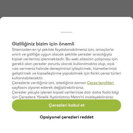
Gizliliğiniz bizim için önemli
Sitemizden en iyi şekilde faydalanabilmeniz için, amaçlarla
sınırlı ve gizliliğe uygun olacak şekilde çerezler aracılığıyla
kişisel verileriniz işlenmektedir. Bu web sitesinin çalışması için
gerekli olan çerezler zorunlu olarak kullanılmakta olup, açık
rıza vermeniz halinde deneyiminizi iyileştirmek, hizmetlerimizi
geliştirmek ve kişiselleştirme yapabilmek için farklı çerez türleri
kullanılabilecektir.
Çerezlerle verdiğiniz izni, istediğiniz zaman
Çerez tercihleri
sayfasını ziyaret ederek değiştirebilirsiniz.
Çerezler yoluyla işlenen kişisel verilerinize dair daha fazla bilgi
için Çerezlere Yönelik Aydınlatma Metni'ni inceleyebilirsiniz.
Çerezleri kabul et
Opsiyonel çerezleri reddet