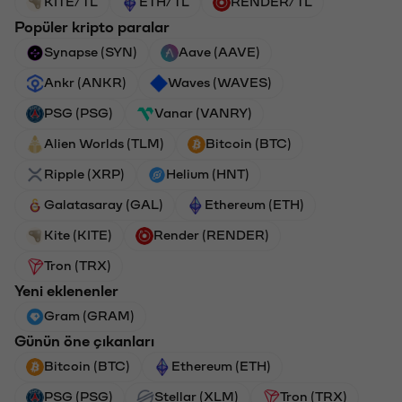
KITE/TL
ETH/TL
RENDER/TL
Popüler kripto paralar
Synapse (SYN)
Aave (AAVE)
Ankr (ANKR)
Waves (WAVES)
PSG (PSG)
Vanar (VANRY)
Alien Worlds (TLM)
Bitcoin (BTC)
Ripple (XRP)
Helium (HNT)
Galatasaray (GAL)
Ethereum (ETH)
Kite (KITE)
Render (RENDER)
Tron (TRX)
Yeni eklenenler
Gram (GRAM)
Günün öne çıkanları
Bitcoin (BTC)
Ethereum (ETH)
PSG (PSG)
Stellar (XLM)
Tron (TRX)