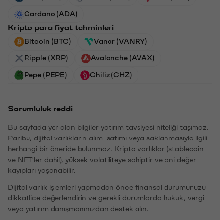
Cardano (ADA)
Kripto para fiyat tahminleri
Bitcoin (BTC)
Vanar (VANRY)
Ripple (XRP)
Avalanche (AVAX)
Pepe (PEPE)
Chiliz (CHZ)
Sorumluluk reddi
Bu sayfada yer alan bilgiler yatırım tavsiyesi niteliği taşımaz.
Paribu, dijital varlıkların alım-satımı veya saklanmasıyla ilgili
herhangi bir öneride bulunmaz. Kripto varlıklar (stablecoin
ve NFT'ler dahil), yüksek volatiliteye sahiptir ve ani değer
kayıpları yaşanabilir.
Dijital varlık işlemleri yapmadan önce finansal durumunuzu
dikkatlice değerlendirin ve gerekli durumlarda hukuk, vergi
veya yatırım danışmanınızdan destek alın.