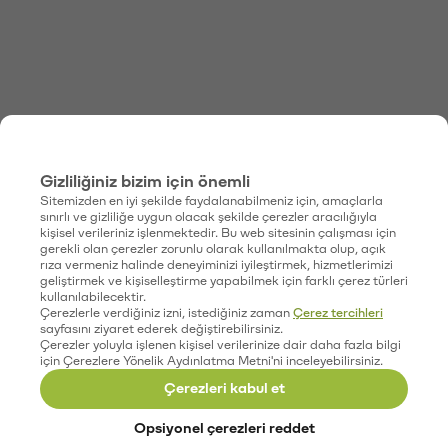
Gizliliğiniz bizim için önemli
Sitemizden en iyi şekilde faydalanabilmeniz için, amaçlarla
sınırlı ve gizliliğe uygun olacak şekilde çerezler aracılığıyla
kişisel verileriniz işlenmektedir. Bu web sitesinin çalışması için
gerekli olan çerezler zorunlu olarak kullanılmakta olup, açık
rıza vermeniz halinde deneyiminizi iyileştirmek, hizmetlerimizi
geliştirmek ve kişiselleştirme yapabilmek için farklı çerez türleri
kullanılabilecektir.
Çerezlerle verdiğiniz izni, istediğiniz zaman
Çerez tercihleri
sayfasını ziyaret ederek değiştirebilirsiniz.
Çerezler yoluyla işlenen kişisel verilerinize dair daha fazla bilgi
için Çerezlere Yönelik Aydınlatma Metni'ni inceleyebilirsiniz.
Çerezleri kabul et
Opsiyonel çerezleri reddet