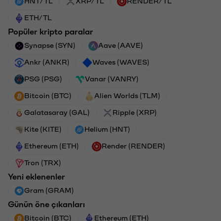
HNT/TL
XRP/TL
RENDER/TL
ETH/TL
Popüler kripto paralar
Synapse (SYN)
Aave (AAVE)
Ankr (ANKR)
Waves (WAVES)
PSG (PSG)
Vanar (VANRY)
Bitcoin (BTC)
Alien Worlds (TLM)
Galatasaray (GAL)
Ripple (XRP)
Kite (KITE)
Helium (HNT)
Ethereum (ETH)
Render (RENDER)
Tron (TRX)
Yeni eklenenler
Gram (GRAM)
Günün öne çıkanları
Bitcoin (BTC)
Ethereum (ETH)