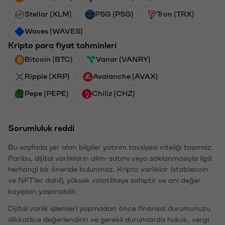
Stellar (XLM)
PSG (PSG)
Tron (TRX)
Waves (WAVES)
Kripto para fiyat tahminleri
Bitcoin (BTC)
Vanar (VANRY)
Ripple (XRP)
Avalanche (AVAX)
Pepe (PEPE)
Chiliz (CHZ)
Sorumluluk reddi
Bu sayfada yer alan bilgiler yatırım tavsiyesi niteliği taşımaz.
Paribu, dijital varlıkların alım-satımı veya saklanmasıyla ilgili
herhangi bir öneride bulunmaz. Kripto varlıklar (stablecoin
ve NFT'ler dahil), yüksek volatiliteye sahiptir ve ani değer
kayıpları yaşanabilir.
Dijital varlık işlemleri yapmadan önce finansal durumunuzu
dikkatlice değerlendirin ve gerekli durumlarda hukuk, vergi