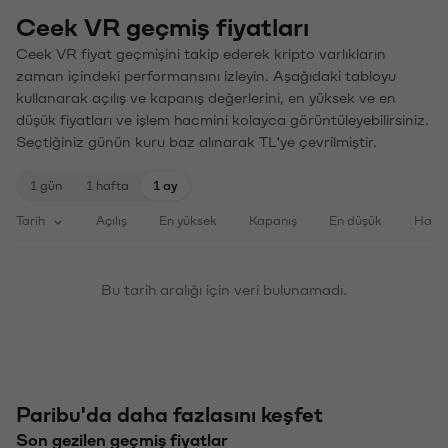
Ceek VR geçmiş fiyatları
Ceek VR fiyat geçmişini takip ederek kripto varlıkların
zaman içindeki performansını izleyin. Aşağıdaki tabloyu
kullanarak açılış ve kapanış değerlerini, en yüksek ve en
düşük fiyatları ve işlem hacmini kolayca görüntüleyebilirsiniz.
Seçtiğiniz günün kuru baz alınarak TL'ye çevrilmiştir.
1 gün
1 hafta
1 ay
Tarih
Açılış
En yüksek
Kapanış
En düşük
Haci
Bu tarih aralığı için veri bulunamadı.
Paribu'da daha fazlasını keşfet
Son gezilen geçmiş fiyatlar