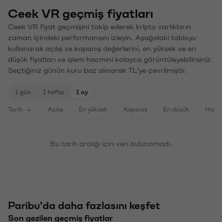
Ceek VR geçmiş fiyatları
Ceek VR fiyat geçmişini takip ederek kripto varlıkların
zaman içindeki performansını izleyin. Aşağıdaki tabloyu
kullanarak açılış ve kapanış değerlerini, en yüksek ve en
düşük fiyatları ve işlem hacmini kolayca görüntüleyebilirsiniz.
Seçtiğiniz günün kuru baz alınarak TL'ye çevrilmiştir.
1 gün
1 hafta
1 ay
Tarih
Açılış
En yüksek
Kapanış
En düşük
Haci
Bu tarih aralığı için veri bulunamadı.
Paribu'da daha fazlasını keşfet
Son gezilen geçmiş fiyatlar