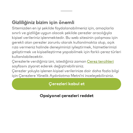
Gizliliğiniz bizim için önemli
Sitemizden en iyi şekilde faydalanabilmeniz için, amaçlarla
sınırlı ve gizliliğe uygun olacak şekilde çerezler aracılığıyla
kişisel verileriniz işlenmektedir. Bu web sitesinin çalışması için
gerekli olan çerezler zorunlu olarak kullanılmakta olup, açık
rıza vermeniz halinde deneyiminizi iyileştirmek, hizmetlerimizi
geliştirmek ve kişiselleştirme yapabilmek için farklı çerez türleri
kullanılabilecektir.
Çerezlerle verdiğiniz izni, istediğiniz zaman
Çerez tercihleri
sayfasını ziyaret ederek değiştirebilirsiniz.
Çerezler yoluyla işlenen kişisel verilerinize dair daha fazla bilgi
için Çerezlere Yönelik Aydınlatma Metni'ni inceleyebilirsiniz.
Çerezleri kabul et
Opsiyonel çerezleri reddet