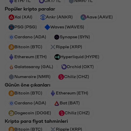
ETH/TL
OXT/TL
NMR/TL
Popüler kripto paralar
Xai (XAI)
Ankr (ANKR)
Aave (AAVE)
PSG (PSG)
Waves (WAVES)
Cardano (ADA)
Synapse (SYN)
Bitcoin (BTC)
Ripple (XRP)
Ethereum (ETH)
Hyperliquid (HYPE)
Galatasaray (GAL)
Orchid (OXT)
Numeraire (NMR)
Chiliz (CHZ)
Günün öne çıkanları
Bitcoin (BTC)
Ethereum (ETH)
Cardano (ADA)
Bat (BAT)
Dogecoin (DOGE)
Chiliz (CHZ)
Kripto para fiyat tahminleri
Bitcoin (BTC)
Ripple (XRP)