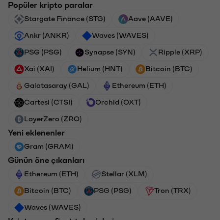
Popüler kripto paralar
Stargate Finance (STG)
Aave (AAVE)
Ankr (ANKR)
Waves (WAVES)
PSG (PSG)
Synapse (SYN)
Ripple (XRP)
Xai (XAI)
Helium (HNT)
Bitcoin (BTC)
Galatasaray (GAL)
Ethereum (ETH)
Cartesi (CTSI)
Orchid (OXT)
LayerZero (ZRO)
Yeni eklenenler
Gram (GRAM)
Günün öne çıkanları
Ethereum (ETH)
Stellar (XLM)
Bitcoin (BTC)
PSG (PSG)
Tron (TRX)
Waves (WAVES)