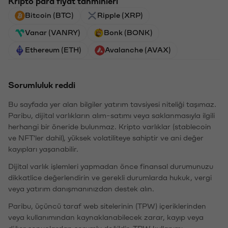
Kripto para fiyat tahminleri
Bitcoin (BTC)
Ripple (XRP)
Vanar (VANRY)
Bonk (BONK)
Ethereum (ETH)
Avalanche (AVAX)
Sorumluluk reddi
Bu sayfada yer alan bilgiler yatırım tavsiyesi niteliği taşımaz.
Paribu, dijital varlıkların alım-satımı veya saklanmasıyla ilgili
herhangi bir öneride bulunmaz. Kripto varlıklar (stablecoin
ve NFT'ler dahil), yüksek volatiliteye sahiptir ve ani değer
kayıpları yaşanabilir.
Dijital varlık işlemleri yapmadan önce finansal durumunuzu
dikkatlice değerlendirin ve gerekli durumlarda hukuk, vergi
veya yatırım danışmanınızdan destek alın.
Paribu, üçüncü taraf web sitelerinin (TPW) içeriklerinden
veya kullanımından kaynaklanabilecek zarar, kayıp veya
diğer sonuçlardan sorumlu değildir. TPW kullanımı,