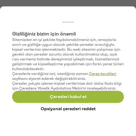
Gizliliğiniz bizim için önemli
Sitemizden en iyi şekilde faydalanabilmeniz için, amaçlarla
sınırlı ve gizliliğe uygun olacak şekilde çerezler aracılığıyla
kişisel verileriniz işlenmektedir. Bu web sitesinin çalışması için
gerekli olan çerezler zorunlu olarak kullanılmakta olup, açık
rıza vermeniz halinde deneyiminizi iyileştirmek, hizmetlerimizi
geliştirmek ve kişiselleştirme yapabilmek için farklı çerez türleri
kullanılabilecektir.
Çerezlerle verdiğiniz izni, istediğiniz zaman
Çerez tercihleri
sayfasını ziyaret ederek değiştirebilirsiniz.
Çerezler yoluyla işlenen kişisel verilerinize dair daha fazla bilgi
için Çerezlere Yönelik Aydınlatma Metni'ni inceleyebilirsiniz.
Çerezleri kabul et
Opsiyonel çerezleri reddet