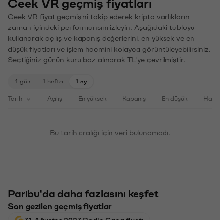
Ceek VR geçmiş fiyatları
Ceek VR fiyat geçmişini takip ederek kripto varlıkların
zaman içindeki performansını izleyin. Aşağıdaki tabloyu
kullanarak açılış ve kapanış değerlerini, en yüksek ve en
düşük fiyatları ve işlem hacmini kolayca görüntüleyebilirsiniz.
Seçtiğiniz günün kuru baz alınarak TL'ye çevrilmiştir.
1 gün
1 hafta
1 ay
Tarih
Açılış
En yüksek
Kapanış
En düşük
Haci
Bu tarih aralığı için veri bulunamadı.
Paribu'da daha fazlasını keşfet
Son gezilen geçmiş fiyatlar
31 Ağustos 2023 Radio Caca fiyatı