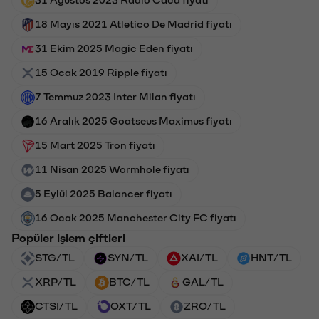
18 Mayıs 2021 Atletico De Madrid fiyatı
31 Ekim 2025 Magic Eden fiyatı
15 Ocak 2019 Ripple fiyatı
7 Temmuz 2023 Inter Milan fiyatı
16 Aralık 2025 Goatseus Maximus fiyatı
15 Mart 2025 Tron fiyatı
11 Nisan 2025 Wormhole fiyatı
5 Eylül 2025 Balancer fiyatı
16 Ocak 2025 Manchester City FC fiyatı
Popüler işlem çiftleri
STG/TL
SYN/TL
XAI/TL
HNT/TL
XRP/TL
BTC/TL
GAL/TL
CTSI/TL
OXT/TL
ZRO/TL