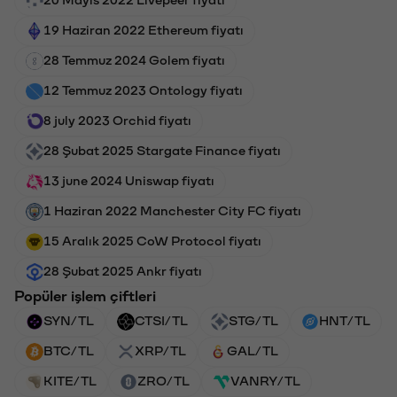
20 Mayıs 2022 Livepeer fiyatı
19 Haziran 2022 Ethereum fiyatı
28 Temmuz 2024 Golem fiyatı
12 Temmuz 2023 Ontology fiyatı
8 july 2023 Orchid fiyatı
28 Şubat 2025 Stargate Finance fiyatı
13 june 2024 Uniswap fiyatı
1 Haziran 2022 Manchester City FC fiyatı
15 Aralık 2025 CoW Protocol fiyatı
28 Şubat 2025 Ankr fiyatı
Popüler işlem çiftleri
SYN/TL
CTSI/TL
STG/TL
HNT/TL
BTC/TL
XRP/TL
GAL/TL
KITE/TL
ZRO/TL
VANRY/TL