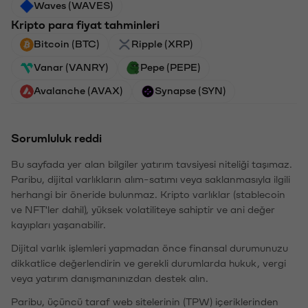
Waves (WAVES)
Kripto para fiyat tahminleri
Bitcoin (BTC)
Ripple (XRP)
Vanar (VANRY)
Pepe (PEPE)
Avalanche (AVAX)
Synapse (SYN)
Sorumluluk reddi
Bu sayfada yer alan bilgiler yatırım tavsiyesi niteliği taşımaz.
Paribu, dijital varlıkların alım-satımı veya saklanmasıyla ilgili
herhangi bir öneride bulunmaz. Kripto varlıklar (stablecoin
ve NFT'ler dahil), yüksek volatiliteye sahiptir ve ani değer
kayıpları yaşanabilir.
Dijital varlık işlemleri yapmadan önce finansal durumunuzu
dikkatlice değerlendirin ve gerekli durumlarda hukuk, vergi
veya yatırım danışmanınızdan destek alın.
Paribu, üçüncü taraf web sitelerinin (TPW) içeriklerinden