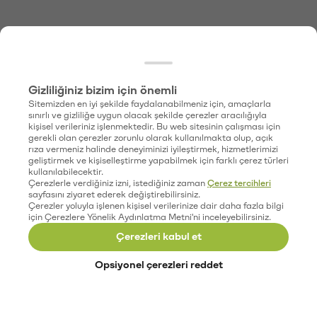
Gizliliğiniz bizim için önemli
Sitemizden en iyi şekilde faydalanabilmeniz için, amaçlarla
sınırlı ve gizliliğe uygun olacak şekilde çerezler aracılığıyla
kişisel verileriniz işlenmektedir. Bu web sitesinin çalışması için
gerekli olan çerezler zorunlu olarak kullanılmakta olup, açık
rıza vermeniz halinde deneyiminizi iyileştirmek, hizmetlerimizi
geliştirmek ve kişiselleştirme yapabilmek için farklı çerez türleri
kullanılabilecektir.
Çerezlerle verdiğiniz izni, istediğiniz zaman
Çerez tercihleri
sayfasını ziyaret ederek değiştirebilirsiniz.
Çerezler yoluyla işlenen kişisel verilerinize dair daha fazla bilgi
için Çerezlere Yönelik Aydınlatma Metni'ni inceleyebilirsiniz.
Çerezleri kabul et
Opsiyonel çerezleri reddet