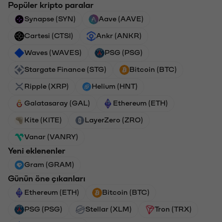
Popüler kripto paralar
Synapse (SYN)
Aave (AAVE)
Cartesi (CTSI)
Ankr (ANKR)
Waves (WAVES)
PSG (PSG)
Stargate Finance (STG)
Bitcoin (BTC)
Ripple (XRP)
Helium (HNT)
Galatasaray (GAL)
Ethereum (ETH)
Kite (KITE)
LayerZero (ZRO)
Vanar (VANRY)
Yeni eklenenler
Gram (GRAM)
Günün öne çıkanları
Ethereum (ETH)
Bitcoin (BTC)
PSG (PSG)
Stellar (XLM)
Tron (TRX)