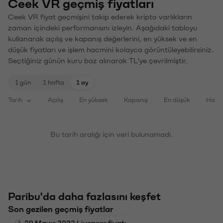
Ceek VR geçmiş fiyatları
Ceek VR fiyat geçmişini takip ederek kripto varlıkların
zaman içindeki performansını izleyin. Aşağıdaki tabloyu
kullanarak açılış ve kapanış değerlerini, en yüksek ve en
düşük fiyatları ve işlem hacmini kolayca görüntüleyebilirsiniz.
Seçtiğiniz günün kuru baz alınarak TL'ye çevrilmiştir.
1 gün
1 hafta
1 ay
Tarih
Açılış
En yüksek
Kapanış
En düşük
Haci
Bu tarih aralığı için veri bulunamadı.
Paribu'da daha fazlasını keşfet
Son gezilen geçmiş fiyatlar