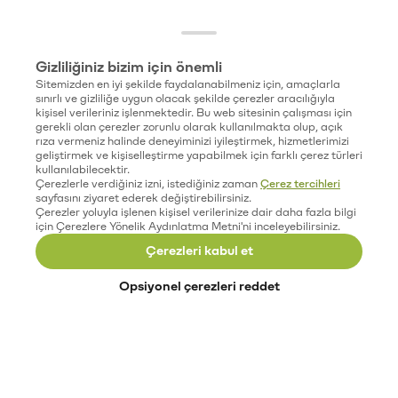
Gizliliğiniz bizim için önemli
Sitemizden en iyi şekilde faydalanabilmeniz için, amaçlarla
sınırlı ve gizliliğe uygun olacak şekilde çerezler aracılığıyla
kişisel verileriniz işlenmektedir. Bu web sitesinin çalışması için
gerekli olan çerezler zorunlu olarak kullanılmakta olup, açık
rıza vermeniz halinde deneyiminizi iyileştirmek, hizmetlerimizi
geliştirmek ve kişiselleştirme yapabilmek için farklı çerez türleri
kullanılabilecektir.
Çerezlerle verdiğiniz izni, istediğiniz zaman
Çerez tercihleri
sayfasını ziyaret ederek değiştirebilirsiniz.
Çerezler yoluyla işlenen kişisel verilerinize dair daha fazla bilgi
için Çerezlere Yönelik Aydınlatma Metni'ni inceleyebilirsiniz.
Çerezleri kabul et
Opsiyonel çerezleri reddet