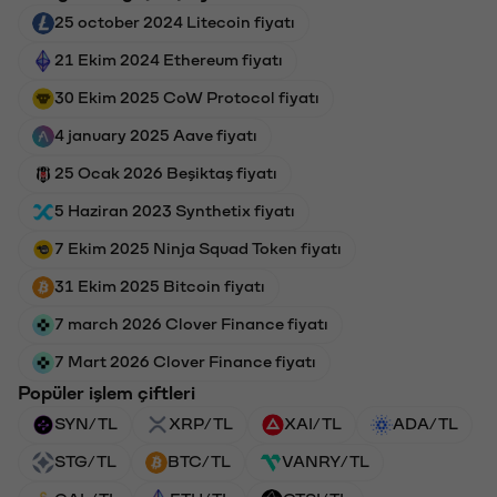
25 october 2024 Litecoin fiyatı
21 Ekim 2024 Ethereum fiyatı
30 Ekim 2025 CoW Protocol fiyatı
4 january 2025 Aave fiyatı
25 Ocak 2026 Beşiktaş fiyatı
5 Haziran 2023 Synthetix fiyatı
7 Ekim 2025 Ninja Squad Token fiyatı
31 Ekim 2025 Bitcoin fiyatı
7 march 2026 Clover Finance fiyatı
7 Mart 2026 Clover Finance fiyatı
Popüler işlem çiftleri
SYN/TL
XRP/TL
XAI/TL
ADA/TL
STG/TL
BTC/TL
VANRY/TL