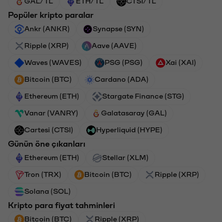
GAL/TL
ETH/TL
CTSI/TL
Popüler kripto paralar
Ankr (ANKR)
Synapse (SYN)
Ripple (XRP)
Aave (AAVE)
Waves (WAVES)
PSG (PSG)
Xai (XAI)
Bitcoin (BTC)
Cardano (ADA)
Ethereum (ETH)
Stargate Finance (STG)
Vanar (VANRY)
Galatasaray (GAL)
Cartesi (CTSI)
Hyperliquid (HYPE)
Günün öne çıkanları
Ethereum (ETH)
Stellar (XLM)
Tron (TRX)
Bitcoin (BTC)
Ripple (XRP)
Solana (SOL)
Kripto para fiyat tahminleri
Bitcoin (BTC)
Ripple (XRP)