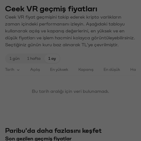
Ceek VR geçmiş fiyatları
Ceek VR fiyat geçmişini takip ederek kripto varlıkların
zaman içindeki performansını izleyin. Aşağıdaki tabloyu
kullanarak açılış ve kapanış değerlerini, en yüksek ve en
düşük fiyatları ve işlem hacmini kolayca görüntüleyebilirsiniz.
Seçtiğiniz günün kuru baz alınarak TL'ye çevrilmiştir.
1 gün
1 hafta
1 ay
Tarih
Açılış
En yüksek
Kapanış
En düşük
Haci
Bu tarih aralığı için veri bulunamadı.
Paribu'da daha fazlasını keşfet
Son gezilen geçmiş fiyatlar