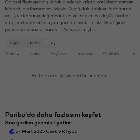
Cartesi fiyat geçmişini takip ederek kripto varlıkların zaman
içindeki performansını izleyin. Aşağıdaki tabloyu kullanarak
açılış ve kapanış değerlerini, en yüksek ve en düşük fiyatları
ve işlem hacmini kolayca görüntüleyebilirsiniz. Seçtiğiniz
günün kuru baz alınarak TL'ye çevrilmiştir.
1 gün
1 hafta
1 ay
Tarih
Açılış
En yüksek
Kapanış
En düşük
Haci
Bu tarih aralığı için veri bulunamadı.
Paribu'da daha fazlasını keşfet
Son gezilen geçmiş fiyatlar
17 Mart 2025 Ceek VR fiyatı