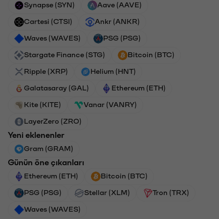
Synapse (SYN)
Aave (AAVE)
Cartesi (CTSI)
Ankr (ANKR)
Waves (WAVES)
PSG (PSG)
Stargate Finance (STG)
Bitcoin (BTC)
Ripple (XRP)
Helium (HNT)
Galatasaray (GAL)
Ethereum (ETH)
Kite (KITE)
Vanar (VANRY)
LayerZero (ZRO)
Yeni eklenenler
Gram (GRAM)
Günün öne çıkanları
Ethereum (ETH)
Bitcoin (BTC)
PSG (PSG)
Stellar (XLM)
Tron (TRX)
Waves (WAVES)