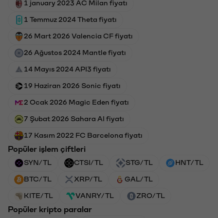
1 january 2023 AC Milan fiyatı
1 Temmuz 2024 Theta fiyatı
26 Mart 2026 Valencia CF fiyatı
26 Ağustos 2024 Mantle fiyatı
14 Mayıs 2024 API3 fiyatı
19 Haziran 2026 Sonic fiyatı
2 Ocak 2026 Magic Eden fiyatı
7 Şubat 2026 Sahara AI fiyatı
17 Kasım 2022 FC Barcelona fiyatı
Popüler işlem çiftleri
SYN/TL
CTSI/TL
STG/TL
HNT/TL
BTC/TL
XRP/TL
GAL/TL
KITE/TL
VANRY/TL
ZRO/TL
Popüler kripto paralar