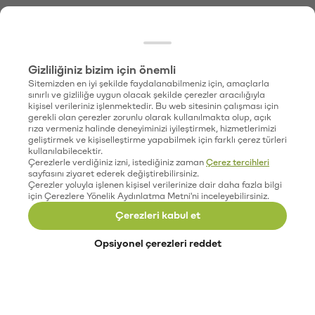
Gizliliğiniz bizim için önemli
Sitemizden en iyi şekilde faydalanabilmeniz için, amaçlarla
sınırlı ve gizliliğe uygun olacak şekilde çerezler aracılığıyla
kişisel verileriniz işlenmektedir. Bu web sitesinin çalışması için
gerekli olan çerezler zorunlu olarak kullanılmakta olup, açık
rıza vermeniz halinde deneyiminizi iyileştirmek, hizmetlerimizi
geliştirmek ve kişiselleştirme yapabilmek için farklı çerez türleri
kullanılabilecektir.
Çerezlerle verdiğiniz izni, istediğiniz zaman
Çerez tercihleri
sayfasını ziyaret ederek değiştirebilirsiniz.
Çerezler yoluyla işlenen kişisel verilerinize dair daha fazla bilgi
için Çerezlere Yönelik Aydınlatma Metni'ni inceleyebilirsiniz.
Çerezleri kabul et
Opsiyonel çerezleri reddet