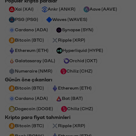
Popüler kripto paralar
Xai (XAI)
Ankr (ANKR)
Aave (AAVE)
PSG (PSG)
Waves (WAVES)
Cardano (ADA)
Synapse (SYN)
Bitcoin (BTC)
Ripple (XRP)
Ethereum (ETH)
Hyperliquid (HYPE)
Galatasaray (GAL)
Orchid (OXT)
Numeraire (NMR)
Chiliz (CHZ)
Günün öne çıkanları
Bitcoin (BTC)
Ethereum (ETH)
Cardano (ADA)
Bat (BAT)
Dogecoin (DOGE)
Chiliz (CHZ)
Kripto para fiyat tahminleri
Bitcoin (BTC)
Ripple (XRP)
Bonk (BONK)
Ethereum (ETH)