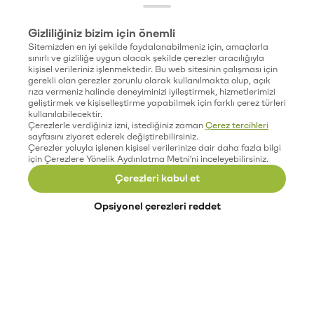
Gizliliğiniz bizim için önemli
Sitemizden en iyi şekilde faydalanabilmeniz için, amaçlarla
sınırlı ve gizliliğe uygun olacak şekilde çerezler aracılığıyla
kişisel verileriniz işlenmektedir. Bu web sitesinin çalışması için
gerekli olan çerezler zorunlu olarak kullanılmakta olup, açık
rıza vermeniz halinde deneyiminizi iyileştirmek, hizmetlerimizi
geliştirmek ve kişiselleştirme yapabilmek için farklı çerez türleri
kullanılabilecektir.
Çerezlerle verdiğiniz izni, istediğiniz zaman
Çerez tercihleri
sayfasını ziyaret ederek değiştirebilirsiniz.
Çerezler yoluyla işlenen kişisel verilerinize dair daha fazla bilgi
için Çerezlere Yönelik Aydınlatma Metni'ni inceleyebilirsiniz.
Çerezleri kabul et
Opsiyonel çerezleri reddet
Paribu’yu keşfet