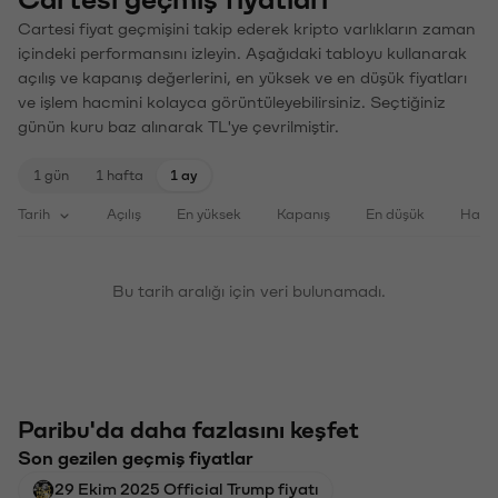
Cartesi fiyat geçmişini takip ederek kripto varlıkların zaman
içindeki performansını izleyin. Aşağıdaki tabloyu kullanarak
açılış ve kapanış değerlerini, en yüksek ve en düşük fiyatları
ve işlem hacmini kolayca görüntüleyebilirsiniz. Seçtiğiniz
günün kuru baz alınarak TL'ye çevrilmiştir.
1 gün
1 hafta
1 ay
Tarih
Açılış
En yüksek
Kapanış
En düşük
Haci
Bu tarih aralığı için veri bulunamadı.
Paribu'da daha fazlasını keşfet
Son gezilen geçmiş fiyatlar
29 Ekim 2025 Official Trump fiyatı