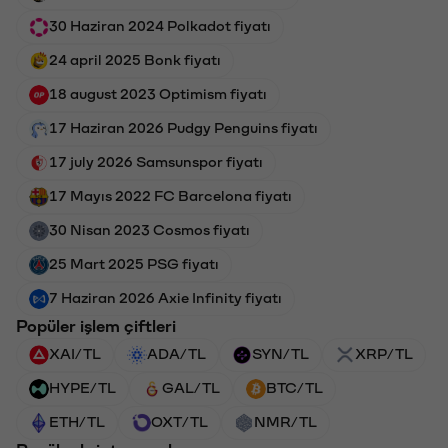
30 Haziran 2024 Polkadot fiyatı
24 april 2025 Bonk fiyatı
18 august 2023 Optimism fiyatı
17 Haziran 2026 Pudgy Penguins fiyatı
17 july 2026 Samsunspor fiyatı
17 Mayıs 2022 FC Barcelona fiyatı
30 Nisan 2023 Cosmos fiyatı
25 Mart 2025 PSG fiyatı
7 Haziran 2026 Axie Infinity fiyatı
Popüler işlem çiftleri
XAI/TL
ADA/TL
SYN/TL
XRP/TL
HYPE/TL
GAL/TL
BTC/TL
ETH/TL
OXT/TL
NMR/TL