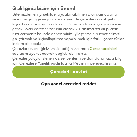
Gizliliğiniz bizim için önemli
Sitemizden en iyi şekilde faydalanabilmeniz için, amaçlarla
sınırlı ve gizliliğe uygun olacak şekilde çerezler aracılığıyla
kişisel verileriniz işlenmektedir. Bu web sitesinin çalışması için
gerekli olan çerezler zorunlu olarak kullanılmakta olup, açık
rıza vermeniz halinde deneyiminizi iyileştirmek, hizmetlerimizi
geliştirmek ve kişiselleştirme yapabilmek için farklı çerez türleri
kullanılabilecektir.
Çerezlerle verdiğiniz izni, istediğiniz zaman
Çerez tercihleri
sayfasını ziyaret ederek değiştirebilirsiniz.
Çerezler yoluyla işlenen kişisel verilerinize dair daha fazla bilgi
için Çerezlere Yönelik Aydınlatma Metni'ni inceleyebilirsiniz.
Çerezleri kabul et
Opsiyonel çerezleri reddet
Paribu’yu keşfet
Eğitimler