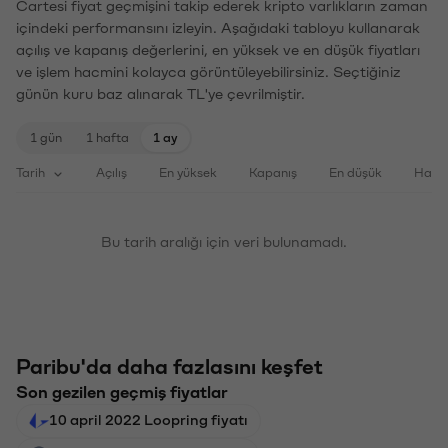
Cartesi fiyat geçmişini takip ederek kripto varlıkların zaman
içindeki performansını izleyin. Aşağıdaki tabloyu kullanarak
açılış ve kapanış değerlerini, en yüksek ve en düşük fiyatları
ve işlem hacmini kolayca görüntüleyebilirsiniz. Seçtiğiniz
günün kuru baz alınarak TL'ye çevrilmiştir.
1 gün
1 hafta
1 ay
Tarih
Açılış
En yüksek
Kapanış
En düşük
Haci
Bu tarih aralığı için veri bulunamadı.
Paribu'da daha fazlasını keşfet
Son gezilen geçmiş fiyatlar
10 april 2022 Loopring fiyatı