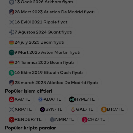
13 Ocak 2026 Arkham fiyatı
28 Mart 2023 Atletico De Madrid fiyatı
16 Eylül 2021 Ripple fiyatı
7 Ağustos 2024 Quant fiyatı
24 july 2025 Beam fiyatı
9 Mart 2025 Aston Martin fiyatı
24 Temmuz 2025 Beam fiyatı
16 Ekim 2019 Bitcoin Cash fiyatı
28 march 2023 Atletico De Madrid fiyatı
Popüler işlem çiftleri
XAI/TL
ADA/TL
HYPE/TL
XRP/TL
SYN/TL
GAL/TL
BTC/TL
RENDER/TL
NMR/TL
CHZ/TL
Popüler kripto paralar