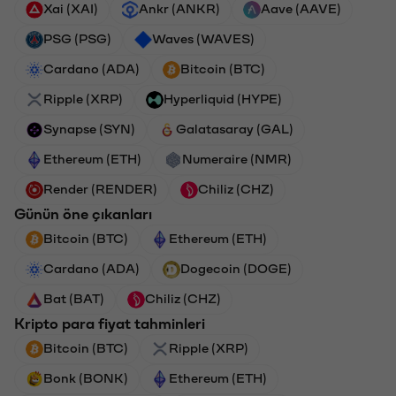
Xai (XAI)
Ankr (ANKR)
Aave (AAVE)
PSG (PSG)
Waves (WAVES)
Cardano (ADA)
Bitcoin (BTC)
Ripple (XRP)
Hyperliquid (HYPE)
Synapse (SYN)
Galatasaray (GAL)
Ethereum (ETH)
Numeraire (NMR)
Render (RENDER)
Chiliz (CHZ)
Günün öne çıkanları
Bitcoin (BTC)
Ethereum (ETH)
Cardano (ADA)
Dogecoin (DOGE)
Bat (BAT)
Chiliz (CHZ)
Kripto para fiyat tahminleri
Bitcoin (BTC)
Ripple (XRP)
Bonk (BONK)
Ethereum (ETH)