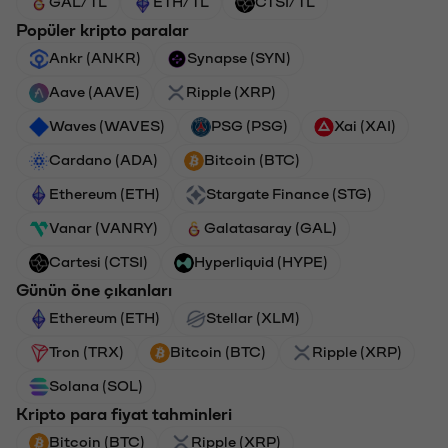
GAL/TL
ETH/TL
CTSI/TL
Popüler kripto paralar
Ankr (ANKR)
Synapse (SYN)
Aave (AAVE)
Ripple (XRP)
Waves (WAVES)
PSG (PSG)
Xai (XAI)
Cardano (ADA)
Bitcoin (BTC)
Ethereum (ETH)
Stargate Finance (STG)
Vanar (VANRY)
Galatasaray (GAL)
Cartesi (CTSI)
Hyperliquid (HYPE)
Günün öne çıkanları
Ethereum (ETH)
Stellar (XLM)
Tron (TRX)
Bitcoin (BTC)
Ripple (XRP)
Solana (SOL)
Kripto para fiyat tahminleri
Bitcoin (BTC)
Ripple (XRP)