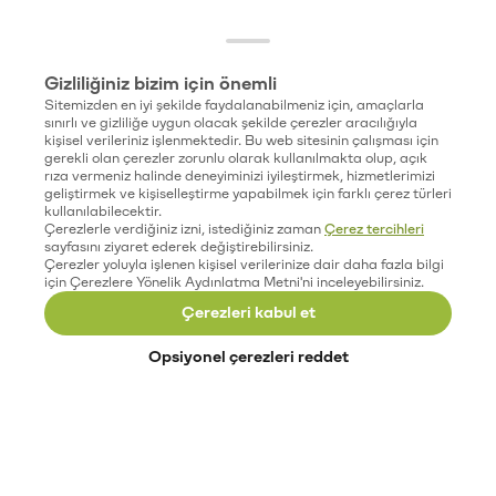
Gizliliğiniz bizim için önemli
Sitemizden en iyi şekilde faydalanabilmeniz için, amaçlarla
sınırlı ve gizliliğe uygun olacak şekilde çerezler aracılığıyla
kişisel verileriniz işlenmektedir. Bu web sitesinin çalışması için
gerekli olan çerezler zorunlu olarak kullanılmakta olup, açık
rıza vermeniz halinde deneyiminizi iyileştirmek, hizmetlerimizi
geliştirmek ve kişiselleştirme yapabilmek için farklı çerez türleri
kullanılabilecektir.
Çerezlerle verdiğiniz izni, istediğiniz zaman
Çerez tercihleri
sayfasını ziyaret ederek değiştirebilirsiniz.
Çerezler yoluyla işlenen kişisel verilerinize dair daha fazla bilgi
için Çerezlere Yönelik Aydınlatma Metni'ni inceleyebilirsiniz.
Çerezleri kabul et
Opsiyonel çerezleri reddet