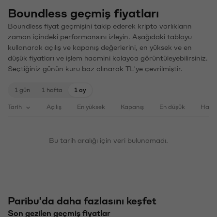
Boundless geçmiş fiyatları
Boundless fiyat geçmişini takip ederek kripto varlıkların
zaman içindeki performansını izleyin. Aşağıdaki tabloyu
kullanarak açılış ve kapanış değerlerini, en yüksek ve en
düşük fiyatları ve işlem hacmini kolayca görüntüleyebilirsiniz.
Seçtiğiniz günün kuru baz alınarak TL'ye çevrilmiştir.
1 gün
1 hafta
1 ay
Tarih
Açılış
En yüksek
Kapanış
En düşük
Haci
Bu tarih aralığı için veri bulunamadı.
Paribu'da daha fazlasını keşfet
Son gezilen geçmiş fiyatlar