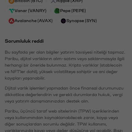
Bitcoin (BTC)
Ripple (XRP)
Vanar (VANRY)
Pepe (PEPE)
Avalanche (AVAX)
Synapse (SYN)
Sorumluluk reddi
Bu sayfada yer alan bilgiler yatırım tavsiyesi niteliği taşımaz.
Paribu, dijital varlıkların alım-satımı veya saklanmasıyla ilgili
herhangi bir öneride bulunmaz. Kripto varlıklar (stablecoin
ve NFT'ler dahil), yüksek volatiliteye sahiptir ve ani değer
kayıpları yaşanabilir.
Dijital varlık işlemleri yapmadan önce finansal durumunuzu
dikkatlice değerlendirin ve gerekli durumlarda hukuk, vergi
veya yatırım danışmanınızdan destek alın.
Paribu, üçüncü taraf web sitelerinin (TPW) içeriklerinden
veya kullanımından kaynaklanabilecek zarar, kayıp veya
diğer sonuçlardan sorumlu değildir. TPW kullanımı,
varlıklarınızda kayıp veya değer düşüşüne yol açabilir. Bazı