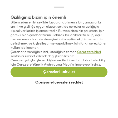
Gizliliğiniz bizim için önemli
Sitemizden en iyi şekilde faydalanabilmeniz için, amaçlarla
sınırlı ve gizliliğe uygun olacak şekilde çerezler aracılığıyla
kişisel verileriniz işlenmektedir. Bu web sitesinin çalışması için
gerekli olan çerezler zorunlu olarak kullanılmakta olup, açık
rıza vermeniz halinde deneyiminizi iyileştirmek, hizmetlerimizi
geliştirmek ve kişiselleştirme yapabilmek için farklı çerez türleri
kullanılabilecektir.
Çerezlerle verdiğiniz izni, istediğiniz zaman
Çerez tercihleri
sayfasını ziyaret ederek değiştirebilirsiniz.
Çerezler yoluyla işlenen kişisel verilerinize dair daha fazla bilgi
için Çerezlere Yönelik Aydınlatma Metni'ni inceleyebilirsiniz.
Çerezleri kabul et
Opsiyonel çerezleri reddet