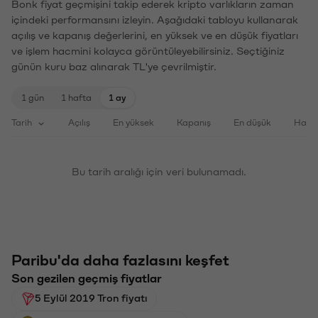
Bonk fiyat geçmişini takip ederek kripto varlıkların zaman
içindeki performansını izleyin. Aşağıdaki tabloyu kullanarak
açılış ve kapanış değerlerini, en yüksek ve en düşük fiyatları
ve işlem hacmini kolayca görüntüleyebilirsiniz. Seçtiğiniz
günün kuru baz alınarak TL'ye çevrilmiştir.
1 gün
1 hafta
1 ay
Tarih
Açılış
En yüksek
Kapanış
En düşük
Haci
Bu tarih aralığı için veri bulunamadı.
Paribu'da daha fazlasını keşfet
Son gezilen geçmiş fiyatlar
5 Eylül 2019 Tron fiyatı