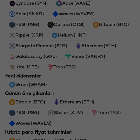
Synapse (SYN)
Aave (AAVE)
Ankr (ANKR)
Waves (WAVES)
PSG (PSG)
Cartesi (CTSI)
Bitcoin (BTC)
Ripple (XRP)
Helium (HNT)
Stargate Finance (STG)
Ethereum (ETH)
Galatasaray (GAL)
Vanar (VANRY)
Kite (KITE)
Tron (TRX)
Yeni eklenenler
Gram (GRAM)
Günün öne çıkanları
Bitcoin (BTC)
Ethereum (ETH)
PSG (PSG)
Stellar (XLM)
Tron (TRX)
Waves (WAVES)
Kripto para fiyat tahminleri