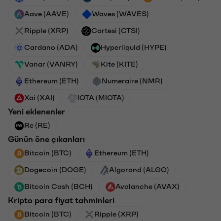
Aave (AAVE)
Waves (WAVES)
Ripple (XRP)
Cartesi (CTSI)
Cardano (ADA)
Hyperliquid (HYPE)
Vanar (VANRY)
Kite (KITE)
Ethereum (ETH)
Numeraire (NMR)
Xai (XAI)
IOTA (MIOTA)
Yeni eklenenler
Re (RE)
Günün öne çıkanları
Bitcoin (BTC)
Ethereum (ETH)
Dogecoin (DOGE)
Algorand (ALGO)
Bitcoin Cash (BCH)
Avalanche (AVAX)
Kripto para fiyat tahminleri
Bitcoin (BTC)
Ripple (XRP)