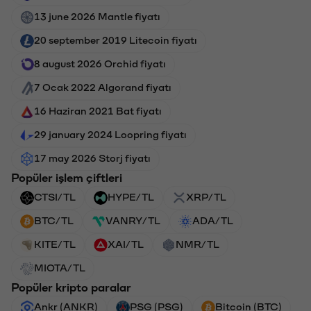
13 june 2026 Mantle fiyatı
20 september 2019 Litecoin fiyatı
8 august 2026 Orchid fiyatı
7 Ocak 2022 Algorand fiyatı
16 Haziran 2021 Bat fiyatı
29 january 2024 Loopring fiyatı
17 may 2026 Storj fiyatı
Popüler işlem çiftleri
CTSI/TL
HYPE/TL
XRP/TL
BTC/TL
VANRY/TL
ADA/TL
KITE/TL
XAI/TL
NMR/TL
MIOTA/TL
Popüler kripto paralar
Ankr (ANKR)
PSG (PSG)
Bitcoin (BTC)