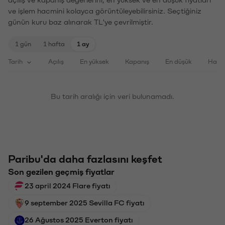
ve işlem hacmini kolayca görüntüleyebilirsiniz. Seçtiğiniz
günün kuru baz alınarak TL'ye çevrilmiştir.
1 gün
1 hafta
1 ay
Tarih
Açılış
En yüksek
Kapanış
En düşük
Haci
Bu tarih aralığı için veri bulunamadı.
Paribu'da daha fazlasını keşfet
Son gezilen geçmiş fiyatlar
23 april 2024 Flare fiyatı
9 september 2025 Sevilla FC fiyatı
26 Ağustos 2025 Everton fiyatı