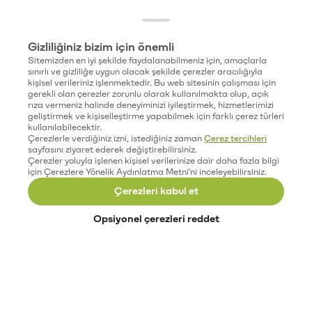
Gizliliğiniz bizim için önemli
Sitemizden en iyi şekilde faydalanabilmeniz için, amaçlarla
sınırlı ve gizliliğe uygun olacak şekilde çerezler aracılığıyla
kişisel verileriniz işlenmektedir. Bu web sitesinin çalışması için
gerekli olan çerezler zorunlu olarak kullanılmakta olup, açık
rıza vermeniz halinde deneyiminizi iyileştirmek, hizmetlerimizi
geliştirmek ve kişiselleştirme yapabilmek için farklı çerez türleri
kullanılabilecektir.
Çerezlerle verdiğiniz izni, istediğiniz zaman
Çerez tercihleri
sayfasını ziyaret ederek değiştirebilirsiniz.
Çerezler yoluyla işlenen kişisel verilerinize dair daha fazla bilgi
için Çerezlere Yönelik Aydınlatma Metni'ni inceleyebilirsiniz.
Çerezleri kabul et
Opsiyonel çerezleri reddet
Paribu’yu keşfet