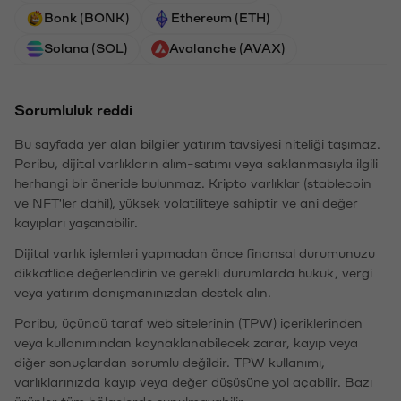
Bonk (BONK)
Ethereum (ETH)
Solana (SOL)
Avalanche (AVAX)
Sorumluluk reddi
Bu sayfada yer alan bilgiler yatırım tavsiyesi niteliği taşımaz.
Paribu, dijital varlıkların alım-satımı veya saklanmasıyla ilgili
herhangi bir öneride bulunmaz. Kripto varlıklar (stablecoin
ve NFT'ler dahil), yüksek volatiliteye sahiptir ve ani değer
kayıpları yaşanabilir.
Dijital varlık işlemleri yapmadan önce finansal durumunuzu
dikkatlice değerlendirin ve gerekli durumlarda hukuk, vergi
veya yatırım danışmanınızdan destek alın.
Paribu, üçüncü taraf web sitelerinin (TPW) içeriklerinden
veya kullanımından kaynaklanabilecek zarar, kayıp veya
diğer sonuçlardan sorumlu değildir. TPW kullanımı,
varlıklarınızda kayıp veya değer düşüşüne yol açabilir. Bazı
ürünler tüm bölgelerde sunulmayabilir.