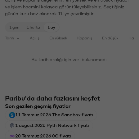
ve işlem hacmini kolayca görüntüleyebilirsiniz. Seçtiğiniz
günün kuru baz alınarak TL'ye çevrilmiştir.
1 gün
1 hafta
1 ay
Tarih
Açılış
En yüksek
Kapanış
En düşük
Haci
Bu tarih aralığı için veri bulunamadı.
Paribu'da daha fazlasını keşfet
Son gezilen geçmiş fiyatlar
11 Temmuz 2026 The Sandbox fiyatı
1 august 2026 Pyth Network fiyatı
20 Temmuz 2026 0G fiyatı