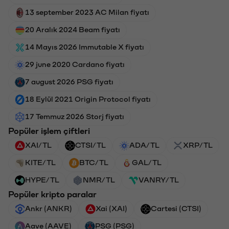
13 september 2023 AC Milan fiyatı
20 Aralık 2024 Beam fiyatı
14 Mayıs 2026 Immutable X fiyatı
29 june 2020 Cardano fiyatı
7 august 2026 PSG fiyatı
18 Eylül 2021 Origin Protocol fiyatı
17 Temmuz 2026 Storj fiyatı
Popüler işlem çiftleri
XAI/TL
CTSI/TL
ADA/TL
XRP/TL
KITE/TL
BTC/TL
GAL/TL
HYPE/TL
NMR/TL
VANRY/TL
Popüler kripto paralar
Ankr (ANKR)
Xai (XAI)
Cartesi (CTSI)
Aave (AAVE)
PSG (PSG)