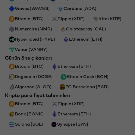
Waves (WAVES)
Cardano (ADA)
Bitcoin (BTC)
Ripple (XRP)
Kite (KITE)
Numeraire (NMR)
Galatasaray (GAL)
Hyperliquid (HYPE)
Ethereum (ETH)
Vanar (VANRY)
Günün öne çıkanları
Bitcoin (BTC)
Ethereum (ETH)
Dogecoin (DOGE)
Bitcoin Cash (BCH)
Algorand (ALGO)
FC Barcelona (BAR)
Kripto para fiyat tahminleri
Bitcoin (BTC)
Ripple (XRP)
Bonk (BONK)
Ethereum (ETH)
Solana (SOL)
Synapse (SYN)