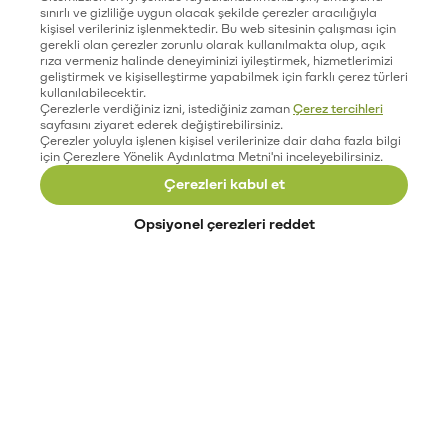
sınırlı ve gizliliğe uygun olacak şekilde çerezler aracılığıyla
kişisel verileriniz işlenmektedir. Bu web sitesinin çalışması için
gerekli olan çerezler zorunlu olarak kullanılmakta olup, açık
rıza vermeniz halinde deneyiminizi iyileştirmek, hizmetlerimizi
geliştirmek ve kişiselleştirme yapabilmek için farklı çerez türleri
kullanılabilecektir.
Çerezlerle verdiğiniz izni, istediğiniz zaman
Çerez tercihleri
sayfasını ziyaret ederek değiştirebilirsiniz.
Çerezler yoluyla işlenen kişisel verilerinize dair daha fazla bilgi
için Çerezlere Yönelik Aydınlatma Metni'ni inceleyebilirsiniz.
Çerezleri kabul et
Opsiyonel çerezleri reddet
Paribu’yu keşfet
Eğitimler
Etkinlikler
Açık pozisyonlar
Paribu sistem durumu