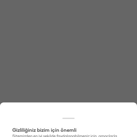
Gizliliğiniz bizim için önemli
Sitemizden en iyi şekilde faydalanabilmeniz için, amaçlarla