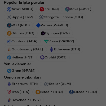
Popüler kripto paralar
Ankr (ANKR)
Xai (XAI)
Aave (AAVE)
Ripple (XRP)
Stargate Finance (STG)
PSG (PSG)
Waves (WAVES)
Bitcoin (BTC)
Synapse (SYN)
Cardano (ADA)
Vanar (VANRY)
Galatasaray (GAL)
Ethereum (ETH)
Helium (HNT)
Orchid (OXT)
Yeni eklenenler
Gram (GRAM)
Günün öne çıkanları
Ethereum (ETH)
Stellar (XLM)
Tron (TRX)
Bitcoin (BTC)
Litecoin (LTC)
Ravencoin (RVN)