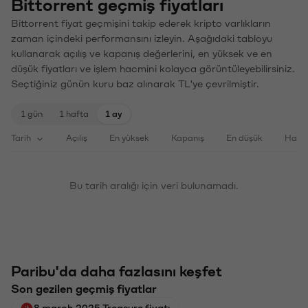
Bittorrent geçmiş fiyatları
Bittorrent fiyat geçmişini takip ederek kripto varlıkların
zaman içindeki performansını izleyin. Aşağıdaki tabloyu
kullanarak açılış ve kapanış değerlerini, en yüksek ve en
düşük fiyatları ve işlem hacmini kolayca görüntüleyebilirsiniz.
Seçtiğiniz günün kuru baz alınarak TL'ye çevrilmiştir.
1 gün
1 hafta
1 ay
Tarih
Açılış
En yüksek
Kapanış
En düşük
Haci
Bu tarih aralığı için veri bulunamadı.
Paribu'da daha fazlasını keşfet
Son gezilen geçmiş fiyatlar
8 march 2025 Treasure fiyatı