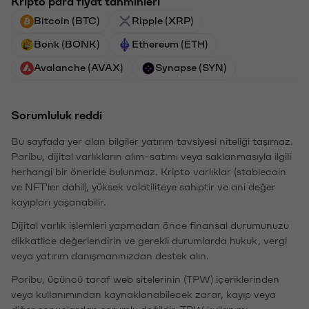
Kripto para fiyat tahminleri
Bitcoin (BTC)
Ripple (XRP)
Bonk (BONK)
Ethereum (ETH)
Avalanche (AVAX)
Synapse (SYN)
Sorumluluk reddi
Bu sayfada yer alan bilgiler yatırım tavsiyesi niteliği taşımaz.
Paribu, dijital varlıkların alım-satımı veya saklanmasıyla ilgili
herhangi bir öneride bulunmaz. Kripto varlıklar (stablecoin
ve NFT'ler dahil), yüksek volatiliteye sahiptir ve ani değer
kayıpları yaşanabilir.
Dijital varlık işlemleri yapmadan önce finansal durumunuzu
dikkatlice değerlendirin ve gerekli durumlarda hukuk, vergi
veya yatırım danışmanınızdan destek alın.
Paribu, üçüncü taraf web sitelerinin (TPW) içeriklerinden
veya kullanımından kaynaklanabilecek zarar, kayıp veya
diğer sonuçlardan sorumlu değildir. TPW kullanımı,