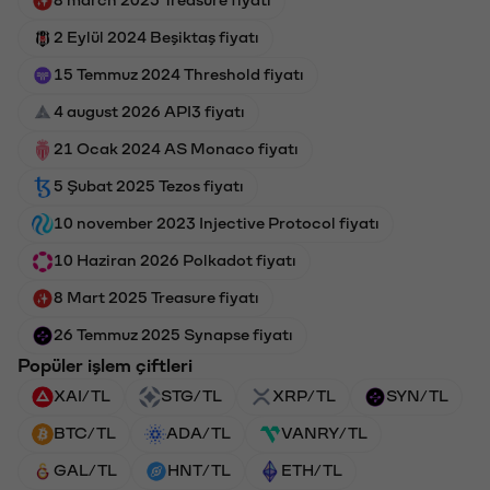
2 Eylül 2024 Beşiktaş fiyatı
15 Temmuz 2024 Threshold fiyatı
4 august 2026 API3 fiyatı
21 Ocak 2024 AS Monaco fiyatı
5 Şubat 2025 Tezos fiyatı
10 november 2023 Injective Protocol fiyatı
10 Haziran 2026 Polkadot fiyatı
8 Mart 2025 Treasure fiyatı
26 Temmuz 2025 Synapse fiyatı
Popüler işlem çiftleri
XAI/TL
STG/TL
XRP/TL
SYN/TL
BTC/TL
ADA/TL
VANRY/TL
GAL/TL
HNT/TL
ETH/TL