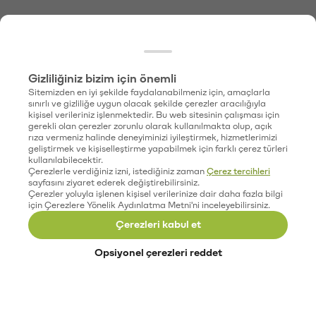
Gizliliğiniz bizim için önemli
Sitemizden en iyi şekilde faydalanabilmeniz için, amaçlarla
sınırlı ve gizliliğe uygun olacak şekilde çerezler aracılığıyla
kişisel verileriniz işlenmektedir. Bu web sitesinin çalışması için
gerekli olan çerezler zorunlu olarak kullanılmakta olup, açık
rıza vermeniz halinde deneyiminizi iyileştirmek, hizmetlerimizi
geliştirmek ve kişiselleştirme yapabilmek için farklı çerez türleri
kullanılabilecektir.
Çerezlerle verdiğiniz izni, istediğiniz zaman
Çerez tercihleri
sayfasını ziyaret ederek değiştirebilirsiniz.
Çerezler yoluyla işlenen kişisel verilerinize dair daha fazla bilgi
için Çerezlere Yönelik Aydınlatma Metni'ni inceleyebilirsiniz.
Çerezleri kabul et
Opsiyonel çerezleri reddet