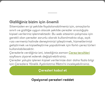
Gizliliğiniz bizim için önemli
Sitemizden en iyi şekilde faydalanabilmeniz için, amaçlarla
sınırlı ve gizliliğe uygun olacak şekilde çerezler aracılığıyla
kişisel verileriniz işlenmektedir. Bu web sitesinin çalışması için
gerekli olan çerezler zorunlu olarak kullanılmakta olup, açık
rıza vermeniz halinde deneyiminizi iyileştirmek, hizmetlerimizi
geliştirmek ve kişiselleştirme yapabilmek için farklı çerez türleri
kullanılabilecektir.
Çerezlerle verdiğiniz izni, istediğiniz zaman
Çerez tercihleri
sayfasını ziyaret ederek değiştirebilirsiniz.
Çerezler yoluyla işlenen kişisel verilerinize dair daha fazla bilgi
için Çerezlere Yönelik Aydınlatma Metni'ni inceleyebilirsiniz.
Çerezleri kabul et
Opsiyonel çerezleri reddet