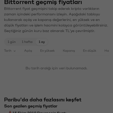
Bittorrent geçmiş fiyatları
Bittorrent fiyat geçmişini takip ederek kripto varlıkların
zaman içindeki performansını izleyin. Aşağıdaki tabloyu
kullanarak açılış ve kapanış değerlerini, en yüksek ve en
düşük fiyatları ve işlem hacmini kolayca görüntüleyebilirsiniz.
Seçtiğiniz günün kuru baz alınarak TL'ye çevrilmiştir.
1 gün
1 hafta
1 ay
Tarih
Açılış
En yüksek
Kapanış
En düşük
Haci
Bu tarih aralığı için veri bulunamadı.
Paribu'da daha fazlasını keşfet
Son gezilen geçmiş fiyatlar