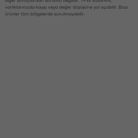
diğer sonuçlardan sorumlu değildir. TPW kullanımı,
varlıklarınızda kayıp veya değer düşüşüne yol açabilir. Bazı
ürünler tüm bölgelerde sunulmayabilir.