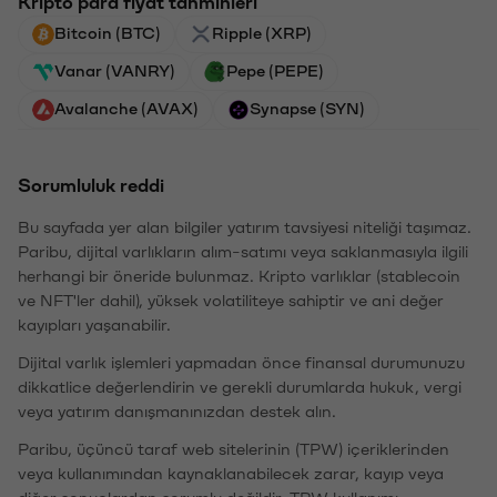
Kripto para fiyat tahminleri
Bitcoin (BTC)
Ripple (XRP)
Vanar (VANRY)
Pepe (PEPE)
Avalanche (AVAX)
Synapse (SYN)
Sorumluluk reddi
Bu sayfada yer alan bilgiler yatırım tavsiyesi niteliği taşımaz.
Paribu, dijital varlıkların alım-satımı veya saklanmasıyla ilgili
herhangi bir öneride bulunmaz. Kripto varlıklar (stablecoin
ve NFT'ler dahil), yüksek volatiliteye sahiptir ve ani değer
kayıpları yaşanabilir.
Dijital varlık işlemleri yapmadan önce finansal durumunuzu
dikkatlice değerlendirin ve gerekli durumlarda hukuk, vergi
veya yatırım danışmanınızdan destek alın.
Paribu, üçüncü taraf web sitelerinin (TPW) içeriklerinden
veya kullanımından kaynaklanabilecek zarar, kayıp veya