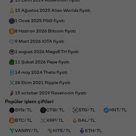
15 Ekim 2019 Ravencoin fiyatı
15 Ağustos 2025 Alien Worlds fiyatı
1 Ocak 2025 PSG fiyatı
8 Haziran 2026 Bitcoin fiyatı
9 Mart 2026 IOTA fiyatı
1 august 2026 MegaETH fiyatı
11 Şubat 2026 Pepe fiyatı
14 may 2024 Theta fiyatı
26 Ekim 2021 Ripple fiyatı
15 october 2019 Ravencoin fiyatı
Popüler işlem çiftleri
SYN/TL
CTSI/TL
STG/TL
HNT/TL
BTC/TL
XRP/TL
GAL/TL
VANRY/TL
KITE/TL
ETH/TL