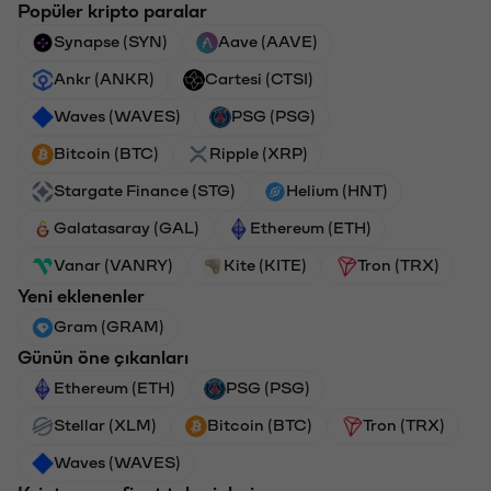
Popüler kripto paralar
Synapse (SYN)
Aave (AAVE)
Ankr (ANKR)
Cartesi (CTSI)
Waves (WAVES)
PSG (PSG)
Bitcoin (BTC)
Ripple (XRP)
Stargate Finance (STG)
Helium (HNT)
Galatasaray (GAL)
Ethereum (ETH)
Vanar (VANRY)
Kite (KITE)
Tron (TRX)
Yeni eklenenler
Gram (GRAM)
Günün öne çıkanları
Ethereum (ETH)
PSG (PSG)
Stellar (XLM)
Bitcoin (BTC)
Tron (TRX)
Waves (WAVES)