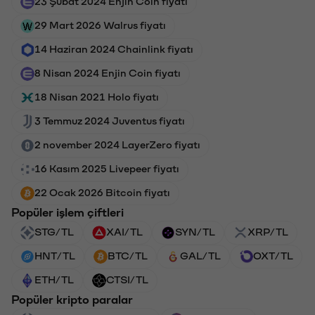
23 Şubat 2024 Enjin Coin fiyatı
29 Mart 2026 Walrus fiyatı
14 Haziran 2024 Chainlink fiyatı
8 Nisan 2024 Enjin Coin fiyatı
18 Nisan 2021 Holo fiyatı
3 Temmuz 2024 Juventus fiyatı
2 november 2024 LayerZero fiyatı
16 Kasım 2025 Livepeer fiyatı
22 Ocak 2026 Bitcoin fiyatı
Popüler işlem çiftleri
STG/TL
XAI/TL
SYN/TL
XRP/TL
HNT/TL
BTC/TL
GAL/TL
OXT/TL
ETH/TL
CTSI/TL
Popüler kripto paralar