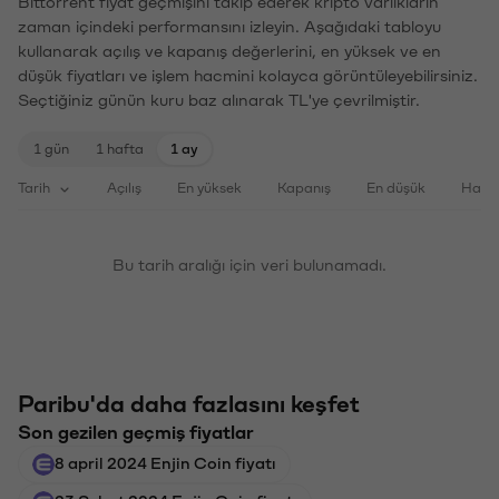
Bittorrent fiyat geçmişini takip ederek kripto varlıkların
zaman içindeki performansını izleyin. Aşağıdaki tabloyu
kullanarak açılış ve kapanış değerlerini, en yüksek ve en
düşük fiyatları ve işlem hacmini kolayca görüntüleyebilirsiniz.
Seçtiğiniz günün kuru baz alınarak TL'ye çevrilmiştir.
1 gün
1 hafta
1 ay
Tarih
Açılış
En yüksek
Kapanış
En düşük
Haci
Bu tarih aralığı için veri bulunamadı.
Paribu'da daha fazlasını keşfet
Son gezilen geçmiş fiyatlar
8 april 2024 Enjin Coin fiyatı