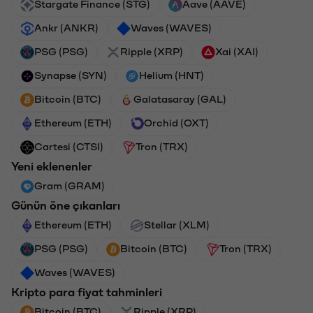
Stargate Finance (STG)
Aave (AAVE)
Ankr (ANKR)
Waves (WAVES)
PSG (PSG)
Ripple (XRP)
Xai (XAI)
Synapse (SYN)
Helium (HNT)
Bitcoin (BTC)
Galatasaray (GAL)
Ethereum (ETH)
Orchid (OXT)
Cartesi (CTSI)
Tron (TRX)
Yeni eklenenler
Gram (GRAM)
Günün öne çıkanları
Ethereum (ETH)
Stellar (XLM)
PSG (PSG)
Bitcoin (BTC)
Tron (TRX)
Waves (WAVES)
Kripto para fiyat tahminleri
Bitcoin (BTC)
Ripple (XRP)