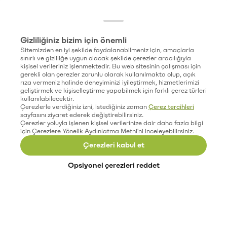
Gizliliğiniz bizim için önemli
Sitemizden en iyi şekilde faydalanabilmeniz için, amaçlarla
sınırlı ve gizliliğe uygun olacak şekilde çerezler aracılığıyla
kişisel verileriniz işlenmektedir. Bu web sitesinin çalışması için
gerekli olan çerezler zorunlu olarak kullanılmakta olup, açık
rıza vermeniz halinde deneyiminizi iyileştirmek, hizmetlerimizi
geliştirmek ve kişiselleştirme yapabilmek için farklı çerez türleri
kullanılabilecektir.
Çerezlerle verdiğiniz izni, istediğiniz zaman
Çerez tercihleri
sayfasını ziyaret ederek değiştirebilirsiniz.
Çerezler yoluyla işlenen kişisel verilerinize dair daha fazla bilgi
için Çerezlere Yönelik Aydınlatma Metni'ni inceleyebilirsiniz.
Çerezleri kabul et
Opsiyonel çerezleri reddet