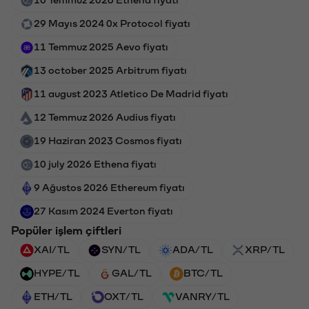
29 Mayıs 2024 0x Protocol fiyatı
11 Temmuz 2025 Aevo fiyatı
13 october 2025 Arbitrum fiyatı
11 august 2023 Atletico De Madrid fiyatı
12 Temmuz 2026 Audius fiyatı
19 Haziran 2023 Cosmos fiyatı
10 july 2026 Ethena fiyatı
9 Ağustos 2026 Ethereum fiyatı
27 Kasım 2024 Everton fiyatı
Popüler işlem çiftleri
XAI/TL
SYN/TL
ADA/TL
XRP/TL
HYPE/TL
GAL/TL
BTC/TL
ETH/TL
OXT/TL
VANRY/TL