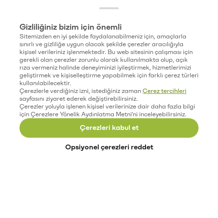
Gizliliğiniz bizim için önemli
Sitemizden en iyi şekilde faydalanabilmeniz için, amaçlarla
sınırlı ve gizliliğe uygun olacak şekilde çerezler aracılığıyla
kişisel verileriniz işlenmektedir. Bu web sitesinin çalışması için
gerekli olan çerezler zorunlu olarak kullanılmakta olup, açık
rıza vermeniz halinde deneyiminizi iyileştirmek, hizmetlerimizi
geliştirmek ve kişiselleştirme yapabilmek için farklı çerez türleri
kullanılabilecektir.
Çerezlerle verdiğiniz izni, istediğiniz zaman
Çerez tercihleri
sayfasını ziyaret ederek değiştirebilirsiniz.
Çerezler yoluyla işlenen kişisel verilerinize dair daha fazla bilgi
için Çerezlere Yönelik Aydınlatma Metni'ni inceleyebilirsiniz.
Çerezleri kabul et
Opsiyonel çerezleri reddet
Paribu’yu keşfet