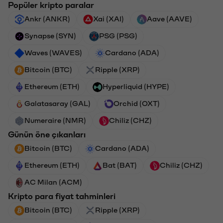
Popüler kripto paralar
Ankr (ANKR)
Xai (XAI)
Aave (AAVE)
Synapse (SYN)
PSG (PSG)
Waves (WAVES)
Cardano (ADA)
Bitcoin (BTC)
Ripple (XRP)
Ethereum (ETH)
Hyperliquid (HYPE)
Galatasaray (GAL)
Orchid (OXT)
Numeraire (NMR)
Chiliz (CHZ)
Günün öne çıkanları
Bitcoin (BTC)
Cardano (ADA)
Ethereum (ETH)
Bat (BAT)
Chiliz (CHZ)
AC Milan (ACM)
Kripto para fiyat tahminleri
Bitcoin (BTC)
Ripple (XRP)