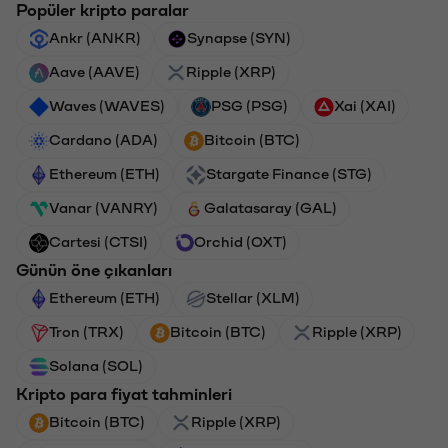
Popüler kripto paralar
Ankr (ANKR)
Synapse (SYN)
Aave (AAVE)
Ripple (XRP)
Waves (WAVES)
PSG (PSG)
Xai (XAI)
Cardano (ADA)
Bitcoin (BTC)
Ethereum (ETH)
Stargate Finance (STG)
Vanar (VANRY)
Galatasaray (GAL)
Cartesi (CTSI)
Orchid (OXT)
Günün öne çıkanları
Ethereum (ETH)
Stellar (XLM)
Tron (TRX)
Bitcoin (BTC)
Ripple (XRP)
Solana (SOL)
Kripto para fiyat tahminleri
Bitcoin (BTC)
Ripple (XRP)