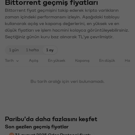
Bittorrent geçmiş fiyatları
Bittorrent fiyat geçmişini takip ederek kripto varlıkların
zaman içindeki performansını izleyin. Aşağıdaki tabloyu
kullanarak açılış ve kapanış değerlerini, en yüksek ve en
düşük fiyatları ve işlem hacmini kolayca görüntüleyebilirsiniz.
Seçtiğiniz günün kuru baz alınarak TL'ye çevrilmiştir.
1 gün
1 hafta
1 ay
Tarih
Açılış
En yüksek
Kapanış
En düşük
Haci
Bu tarih aralığı için veri bulunamadı.
Paribu'da daha fazlasını keşfet
Son gezilen geçmiş fiyatlar
31 august 2025 Odos Protocol fiyatı