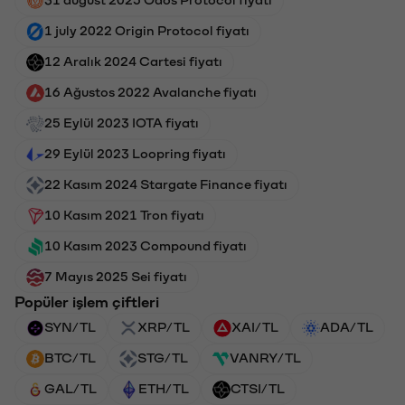
1 july 2022 Origin Protocol fiyatı
12 Aralık 2024 Cartesi fiyatı
16 Ağustos 2022 Avalanche fiyatı
25 Eylül 2023 IOTA fiyatı
29 Eylül 2023 Loopring fiyatı
22 Kasım 2024 Stargate Finance fiyatı
10 Kasım 2021 Tron fiyatı
10 Kasım 2023 Compound fiyatı
7 Mayıs 2025 Sei fiyatı
Popüler işlem çiftleri
SYN/TL
XRP/TL
XAI/TL
ADA/TL
BTC/TL
STG/TL
VANRY/TL
GAL/TL
ETH/TL
CTSI/TL