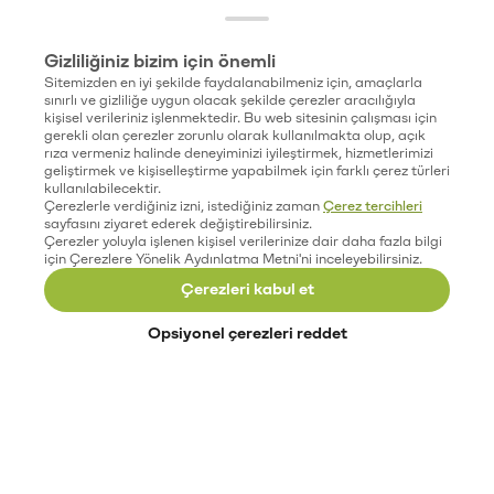
Gizliliğiniz bizim için önemli
Sitemizden en iyi şekilde faydalanabilmeniz için, amaçlarla
sınırlı ve gizliliğe uygun olacak şekilde çerezler aracılığıyla
kişisel verileriniz işlenmektedir. Bu web sitesinin çalışması için
gerekli olan çerezler zorunlu olarak kullanılmakta olup, açık
rıza vermeniz halinde deneyiminizi iyileştirmek, hizmetlerimizi
geliştirmek ve kişiselleştirme yapabilmek için farklı çerez türleri
kullanılabilecektir.
Çerezlerle verdiğiniz izni, istediğiniz zaman
Çerez tercihleri
sayfasını ziyaret ederek değiştirebilirsiniz.
Çerezler yoluyla işlenen kişisel verilerinize dair daha fazla bilgi
için Çerezlere Yönelik Aydınlatma Metni'ni inceleyebilirsiniz.
Çerezleri kabul et
Opsiyonel çerezleri reddet
Paribu’yu keşfet